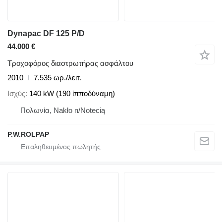
Dynapac DF 125 P/D
44.000 €
Τροχοφόρος διαστρωτήρας ασφάλτου
2010
7.535 ωρ./λειτ.
Ισχύς
140 kW (190 ίπποδύναμη)
Πολωνία, Nakło n/Notecią
P.W.ROLPAP