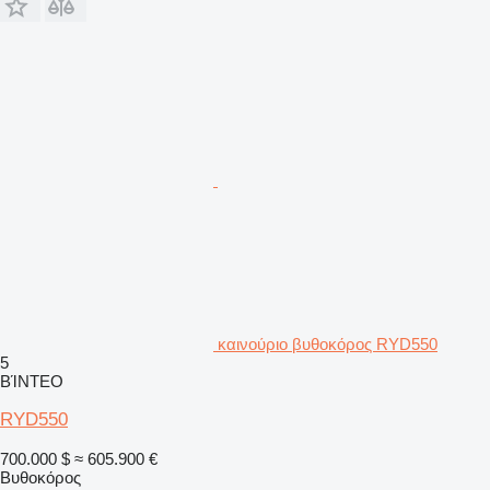
καινούριο βυθοκόρος RYD550
5
ΒΊΝΤΕΟ
RYD550
700.000 $
≈ 605.900 €
Βυθοκόρος