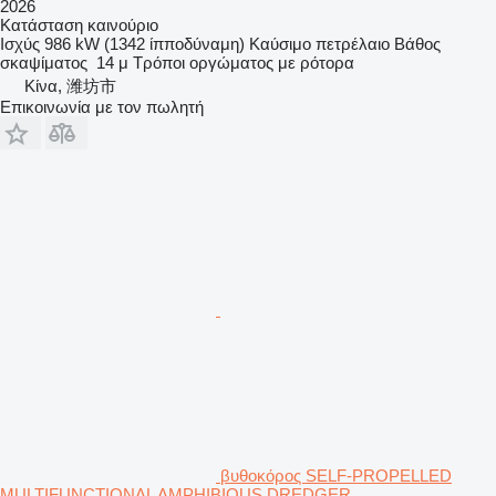
2026
Κατάσταση
καινούριο
Ισχύς
986 kW (1342 ίπποδύναμη)
Καύσιμο
πετρέλαιο
Βάθος
σκαψίματος
14 μ
Τρόποι οργώματος
με ρότορα
Κίνα, 潍坊市
Επικοινωνία με τον πωλητή
βυθοκόρος SELF-PROPELLED
MULTIFUNCTIONAL AMPHIBIOUS DREDGER