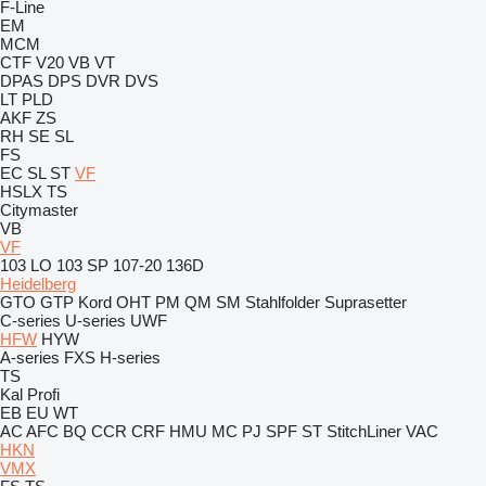
F-Line
EM
MCM
CTF
V20
VB
VT
DPAS
DPS
DVR
DVS
LT
PLD
AKF
ZS
RH
SE
SL
FS
EC
SL
ST
VF
HSLX
TS
Citymaster
VB
VF
103 LO
103 SP
107-20
136D
Heidelberg
GTO
GTP
Kord
OHT
PM
QM
SM
Stahlfolder
Suprasetter
C-series
U-series
UWF
HFW
HYW
A-series
FXS
H-series
TS
Kal
Profi
EB
EU
WT
AC
AFC
BQ
CCR
CRF
HMU
MC
PJ
SPF
ST
StitchLiner
VAC
HKN
VMX