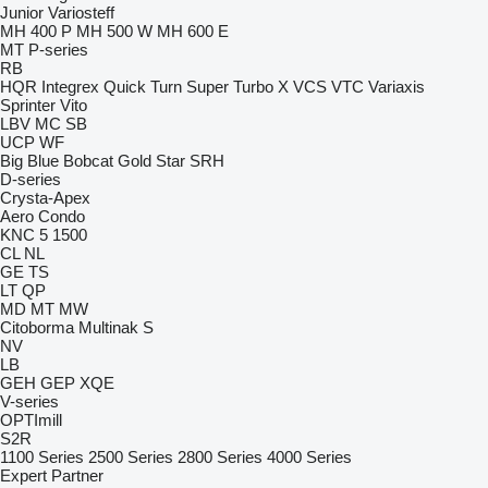
Junior
Variosteff
MH 400 P
MH 500 W
MH 600 E
MT
P-series
RB
HQR
Integrex
Quick Turn
Super Turbo X
VCS
VTC
Variaxis
Sprinter
Vito
LBV
MC
SB
UCP
WF
Big Blue
Bobcat
Gold Star
SRH
D-series
Crysta-Apex
Aero
Condo
KNC 5 1500
CL
NL
GE
TS
LT
QP
MD
MT
MW
Citoborma
Multinak S
NV
LB
GEH
GEP
XQE
V-series
OPTImill
S2R
1100 Series
2500 Series
2800 Series
4000 Series
Expert
Partner