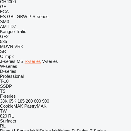
CH4000
GF
FCA
ES
GBL
GBW
P
S-series
SM3
AMT
DZ
Kangoo
Trafic
GF2
535
MDVN
VRK
SR
Olimpic
J-series
MS
R-series
V-series
W-series
D-series
Professional
T-10
SSDP
TS
F-series
38K
65K
185
260
600
900
CookieMAK
PastryMAK
TW
820
RL
Surfacer
RL
Deco
M-Series
MultiSwiss
Multideco
R-Series
T-Series