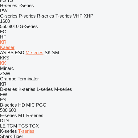
FS
TS
H-series
i-Series
PW
G-series
P-series
R-series
T-series
VHP
XHP
1600
550
8010
G-Series
FC
HF
KR
Kaeser
AS
BS
ESD
M-series
SK
SM
KKS
KK
Minarc
ZSW
Crambo
Terminator
KR
D-series
K-series
L-series
M-series
FW
ES
B-series
HD
MIC
PGG
500
600
E-series
MT
R-series
DTS
LE
TGM
TGS
TGX
K-series
T-series
Shark
Tiger