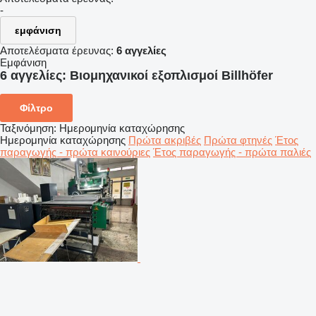
-
εμφάνιση
Αποτελέσματα έρευνας:
6 αγγελίες
Εμφάνιση
6 αγγελίες:
Βιομηχανικοί εξοπλισμοί Billhöfer
Φίλτρο
Ταξινόμηση
:
Ημερομηνία καταχώρησης
Ημερομηνία καταχώρησης
Πρώτα ακριβές
Πρώτα φτηνές
Έτος
παραγωγής - πρώτα καινούριες
Έτος παραγωγής - πρώτα παλιές