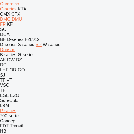
Cummins
C-series
KTA
CMX
CTX
DMC
DMU
FP
KF
SC
DCA
BF
D-series
F2L912
D-series
S-series
SP
W-series
Doosan
B-series
G-series
AK
DW
DZ
DC
LHF
ORIGO
SJ
TF
VF
VSC
TF
ESE
EZG
SureColor
LBM
P-series
700-series
Concept
FDT
Transit
HB