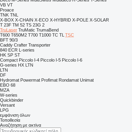
VB
VT
Proace
TNK
TNL
X-BOX
X-CHAIN
X-ECO
X-HYBRID
X-POLE
X-SOLAR
T 23F
TM 52
TS 23G 2
TruLaser
TruMatic
TrumaBend
T600
T650M2
T700
T1000
TC
TL
TSC
BFT 90/3
Caddy
Crafter
Transporter
840
ECR
L-series
HK
SP
ST
Compact
Piccolo I-4
Piccolo I-5
Piccolo I-6
G-series
HX
LTN
LTN
DF
Hydromat
Powermat
Profimat
Rondamat
Unimat
EBO 68
MZA
W-series
Quickbinder
Versant
LPG
εμφάνιση όλων
Τοποθεσία
Αναζήτηση με ακτίνα