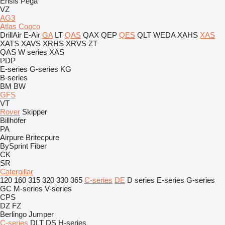
Ensis
Pega
VZ
AG3
Atlas Copco
DrillAir
E-Air
GA
LT
QAS
QAX
QEP
QES
QLT
WEDA
XAHS
XAS
XATS
XAVS
XRHS
XRVS
ZT
QAS
W series
XAS
PDP
E-series
G-series
KG
B-series
BM
BW
GFS
VT
Rover
Skipper
Billhöfer
PA
Airpure
Britecpure
BySprint Fiber
CK
SR
Caterpillar
120
160
315
320
330
365
C-series
DE
D series
E-series
G-series
GC
M-series
V-series
CPS
DZ
FZ
Berlingo
Jumper
C-series
DLT
DS
H-series