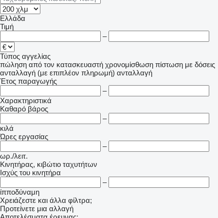
Ελλάδα
Τιμή
–
Τύπος αγγελίας
πώληση
από τον κατασκευαστή
χρονομίσθωση
πίστωση
με δόσεις
ανταλλαγή (με επιπλέον πληρωμή)
ανταλλαγή
Έτος παραγωγής
–
Χαρακτηριστικά
Καθαρό βάρος
–
κιλά
Ώρες εργασίας
–
ωρ./λειτ.
Κινητήρας, κιβώτιο ταχυτήτων
Ισχύς του κινητήρα
–
ίπποδύναμη
Χρειάζεστε και άλλα φίλτρα;
Προτείνετε μια αλλαγή
Αποτελέσματα έρευνας: