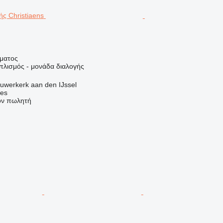
ήματος
πλισμός - μονάδα διαλογής
uwerkerk aan den IJssel
nes
τον πωλητή