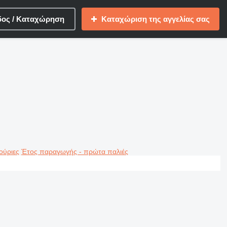
δος / Καταχώρηση
Καταχώριση της αγγελίας σας
ούριες
Έτος παραγωγής - πρώτα παλιές