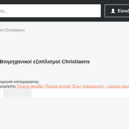
Είσο
οί Christiaens
Βιομηχανικοί εξοπλισμοί Christiaens
ομηνία καταχώρησης
αχώρησης
Πρώτα ακριβές
Πρώτα φτηνές
Έτος παραγωγής - πρώτα καιν