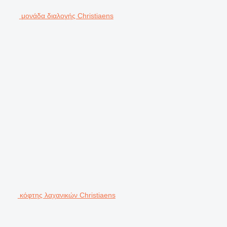
μονάδα διαλογής Christiaens
κόφτης λαχανικών Christiaens