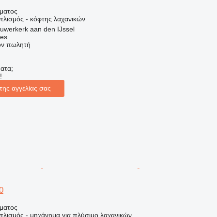
ήματος
πλισμός - κόφτης λαχανικών
uwerkerk aan den IJssel
nes
τον πωλητή
ατα;
!
της αγγελίας σας
0
ήματος
πλισμός - μηχάνημα για πλύσιμο λαχανικών