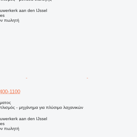
uwerkerk aan den IJssel
nes
τον πωλητή
0400-1100
ήματος
πλισμός - μηχάνημα για πλύσιμο λαχανικών
uwerkerk aan den IJssel
nes
τον πωλητή