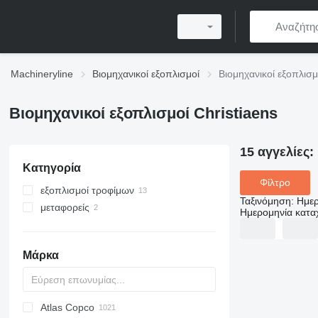
Machineryline
Βιομηχανικοί εξοπλισμοί
Βιομηχανικοί εξοπλισμ
Βιομηχανικοί εξοπλισμοί Christiaens
15 αγγελίες:
Κατηγορία
Φίλτρο
εξοπλισμοί τροφίμων
Ταξινόμηση
:
Ημερ
μεταφορείς
εξοπλισμοί επεξεργασίας αγροτικών
Ημερομηνία κατ
προϊόντων
μεταφορικές ταινίες
μονάδες διαλογής
μεταφορικοί ιμάντες
μηχανήματα για πλύσιμο
Μάρκα
λαχανικών
κόφτες λαχανικών
μηχανήματα επεξεργασίας
φρούτων και λαχανικών
Atlas Copco
PDS
APD
AB
Ensis
VZ
AG3