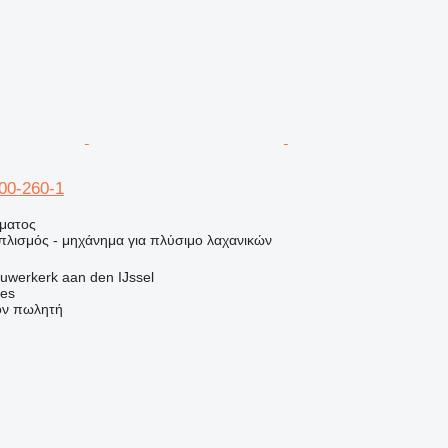
400-260-1
ήματος
πλισμός - μηχάνημα για πλύσιμο λαχανικών
uwerkerk aan den IJssel
nes
τον πωλητή