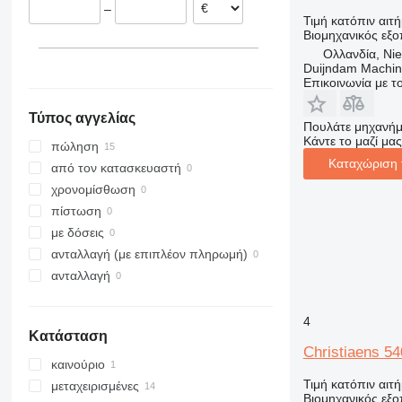
–
Τιμή κατόπιν αιτ
Βιομηχανικός εξο
Ολλανδία, Nie
Duijndam Machi
Επικοινωνία με 
Τύπος αγγελίας
Πουλάτε μηχανήμ
Κάντε το μαζί μας
πώληση
Καταχώριση 
από τον κατασκευαστή
χρονομίσθωση
πίστωση
με δόσεις
ανταλλαγή (με επιπλέον πληρωμή)
ανταλλαγή
4
Κατάσταση
Christiaens 54
καινούριο
Τιμή κατόπιν αιτ
μεταχειρισμένες
Βιομηχανικός εξο