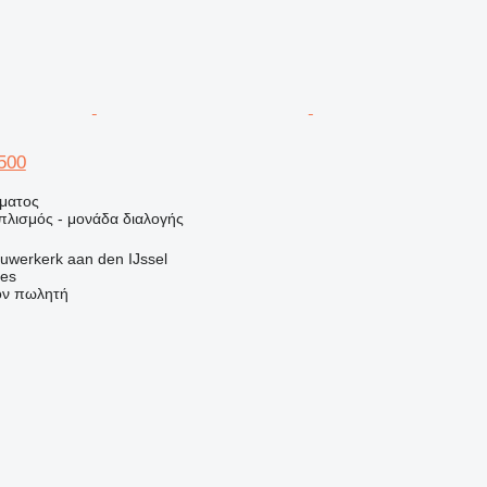
1500
ήματος
πλισμός - μονάδα διαλογής
uwerkerk aan den IJssel
nes
τον πωλητή