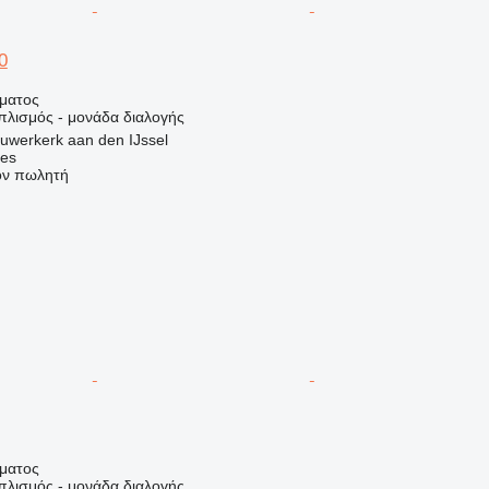
0
ήματος
πλισμός - μονάδα διαλογής
uwerkerk aan den IJssel
nes
τον πωλητή
ήματος
πλισμός - μονάδα διαλογής