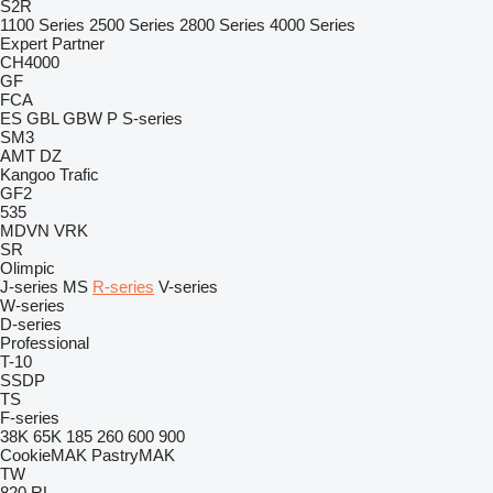
S2R
1100 Series
2500 Series
2800 Series
4000 Series
Expert
Partner
CH4000
GF
FCA
ES
GBL
GBW
P
S-series
SM3
AMT
DZ
Kangoo
Trafic
GF2
535
MDVN
VRK
SR
Olimpic
J-series
MS
R-series
V-series
W-series
D-series
Professional
T-10
SSDP
TS
F-series
38K
65K
185
260
600
900
CookieMAK
PastryMAK
TW
820
RL