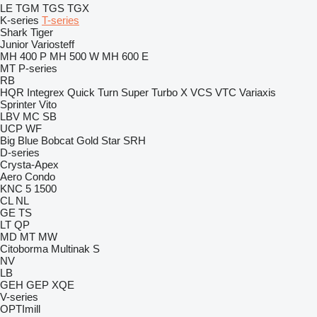
LE
TGM
TGS
TGX
K-series
T-series
Shark
Tiger
Junior
Variosteff
MH 400 P
MH 500 W
MH 600 E
MT
P-series
RB
HQR
Integrex
Quick Turn
Super Turbo X
VCS
VTC
Variaxis
Sprinter
Vito
LBV
MC
SB
UCP
WF
Big Blue
Bobcat
Gold Star
SRH
D-series
Crysta-Apex
Aero
Condo
KNC 5 1500
CL
NL
GE
TS
LT
QP
MD
MT
MW
Citoborma
Multinak S
NV
LB
GEH
GEP
XQE
V-series
OPTImill