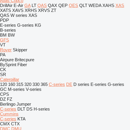
Atlas Copco
DrillAir
E-Air
GA
LT
QAS
QAX
QEP
QES
QLT
WEDA
XAHS
XAS
XATS
XAVS
XRHS
XRVS
ZT
QAS
W series
XAS
PDP
E-series
G-series
KG
B-series
BM
BW
GFS
VT
Rover
Skipper
PA
Airpure
Britecpure
BySprint Fiber
CK
SR
Caterpillar
120
160
315
320
330
365
C-series
DE
D series
E-series
G-series
GC
M-series
V-series
CPS
DZ
FZ
Berlingo
Jumper
C-series
DLT
DS
H-series
Cummins
C-series
KTA
CMX
CTX
DMC
DMU