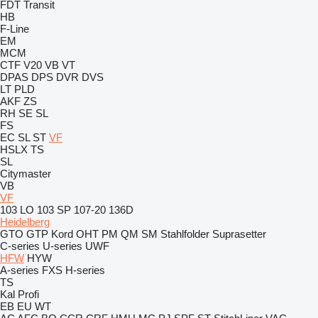
FDT
Transit
HB
F-Line
EM
MCM
CTF
V20
VB
VT
DPAS
DPS
DVR
DVS
LT
PLD
AKF
ZS
RH
SE
SL
FS
EC
SL
ST
VF
HSLX
TS
SL
Citymaster
VB
VF
103 LO
103 SP
107-20
136D
Heidelberg
GTO
GTP
Kord
OHT
PM
QM
SM
Stahlfolder
Suprasetter
C-series
U-series
UWF
HFW
HYW
A-series
FXS
H-series
TS
Kal
Profi
EB
EU
WT