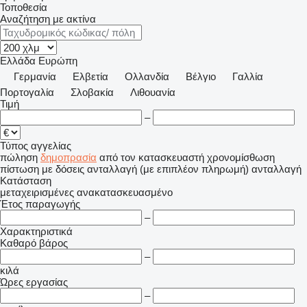
Τοποθεσία
Αναζήτηση με ακτίνα
Ελλάδα
Ευρώπη
Γερμανία
Ελβετία
Ολλανδία
Βέλγιο
Γαλλία
Πορτογαλία
Σλοβακία
Λιθουανία
Τιμή
–
Τύπος αγγελίας
πώληση
δημοπρασία
από τον κατασκευαστή
χρονομίσθωση
πίστωση
με δόσεις
ανταλλαγή (με επιπλέον πληρωμή)
ανταλλαγή
Κατάσταση
μεταχειρισμένες
ανακατασκευασμένο
Έτος παραγωγής
–
Χαρακτηριστικά
Καθαρό βάρος
–
κιλά
Ώρες εργασίας
–