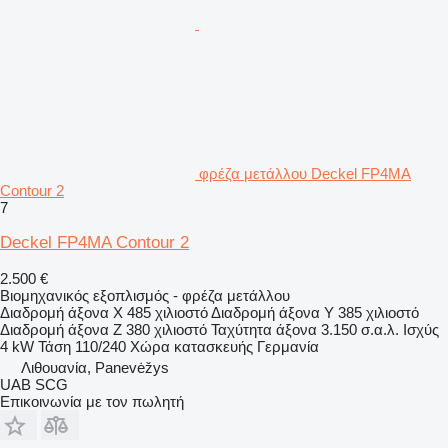
φρέζα μετάλλου Deckel FP4MA
Contour 2
7
Deckel FP4MA Contour 2
2.500 €
Βιομηχανικός εξοπλισμός - φρέζα μετάλλου
Διαδρομή άξονα X
485 χιλιοστό
Διαδρομή άξονα Y
385 χιλιοστό
Διαδρομή άξονα Z
380 χιλιοστό
Ταχύτητα άξονα
3.150 σ.α.λ.
Ισχύς
4 kW
Τάση
110/240
Χώρα κατασκευής
Γερμανία
Λιθουανία, Panevėžys
UAB SCG
Επικοινωνία με τον πωλητή