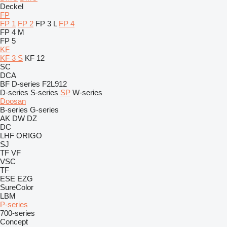
Deckel
FP
FP 1
FP 2
FP 3 L
FP 4
FP 4 M
FP 5
KF
KF 3 S
KF 12
SC
DCA
BF
D-series
F2L912
D-series
S-series
SP
W-series
Doosan
B-series
G-series
AK
DW
DZ
DC
LHF
ORIGO
SJ
TF
VF
VSC
TF
ESE
EZG
SureColor
LBM
P-series
700-series
Concept