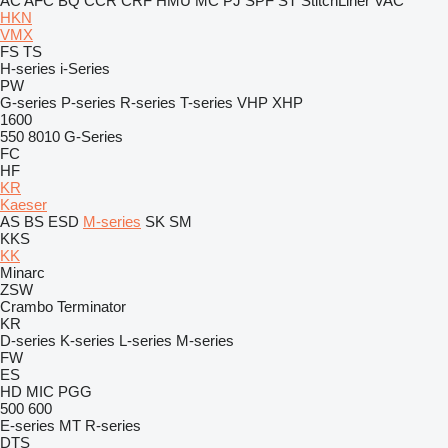
AC
AFC
BQ
CCR
CRF
HMU
MC
PJ
SPF
ST
StitchLiner
VAC
HKN
VMX
FS
TS
H-series
i-Series
PW
G-series
P-series
R-series
T-series
VHP
XHP
1600
550
8010
G-Series
FC
HF
KR
Kaeser
AS
BS
ESD
M-series
SK
SM
KKS
KK
Minarc
ZSW
Crambo
Terminator
KR
D-series
K-series
L-series
M-series
FW
ES
HD
MIC
PGG
500
600
E-series
MT
R-series
DTS