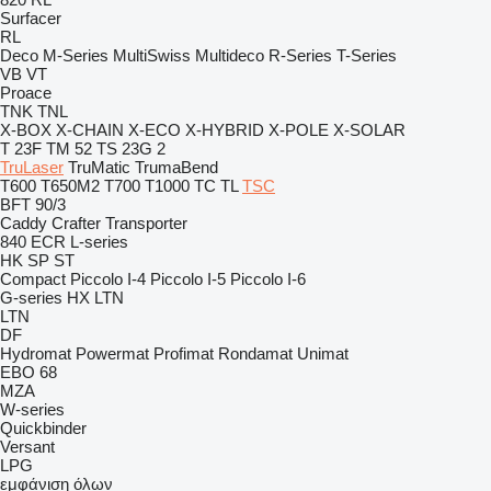
Surfacer
RL
Deco
M-Series
MultiSwiss
Multideco
R-Series
T-Series
VB
VT
Proace
TNK
TNL
X-BOX
X-CHAIN
X-ECO
X-HYBRID
X-POLE
X-SOLAR
T 23F
TM 52
TS 23G 2
TruLaser
TruMatic
TrumaBend
T600
T650M2
T700
T1000
TC
TL
TSC
BFT 90/3
Caddy
Crafter
Transporter
840
ECR
L-series
HK
SP
ST
Compact
Piccolo I-4
Piccolo I-5
Piccolo I-6
G-series
HX
LTN
LTN
DF
Hydromat
Powermat
Profimat
Rondamat
Unimat
EBO 68
MZA
W-series
Quickbinder
Versant
LPG
εμφάνιση όλων