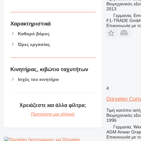
Βιομηχανικός εξο
2013
Γερμανία, Em
F1-TRADE Gmb
Χαρακτηριστικά
Επικοινωνία με 
Καθαρό βάρος
Ώρες εργασίας
Κινητήρας, κιβώτιο ταχυτήτων
Ισχύς του κινητήρα
4
Dürselen Cor
Χρειάζεστε και άλλα φίλτρα;
Τιμή κατόπιν αιτ
Προτείνετε μια αλλαγή
Βιομηχανικός εξο
1996
Γερμανία, We
AGM Anwar Grap
Επικοινωνία με 
Λεπτομέρειες για Dürselen