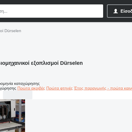
Είσο
οί Dürselen
ιομηχανικοί εξοπλισμοί Dürselen
ομηνία καταχώρησης
αχώρησης
Πρώτα ακριβές
Πρώτα φτηνές
Έτος παραγωγής - πρώτα καιν