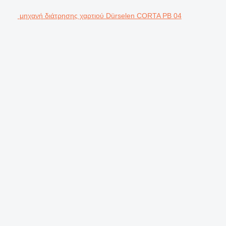
μηχανή διάτρησης χαρτιού Dürselen CORTA PB 04