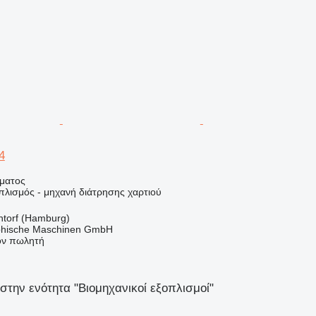
4
ήματος
πλισμός - μηχανή διάτρησης χαρτιού
ntorf (Hamburg)
hische Maschinen GmbH
τον πωλητή
στην ενότητα "Βιομηχανικοί εξοπλισμοί"