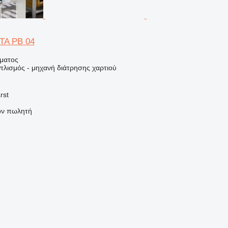
TA PB 04
ήματος
πλισμός - μηχανή διάτρησης χαρτιού
rst
τον πωλητή