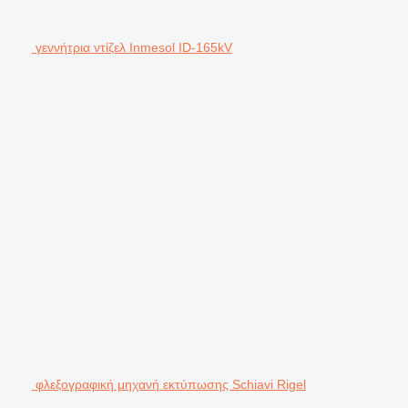
γεννήτρια ντίζελ Inmesol ID-165kV
φλεξογραφική μηχανή εκτύπωσης Schiavi Rigel