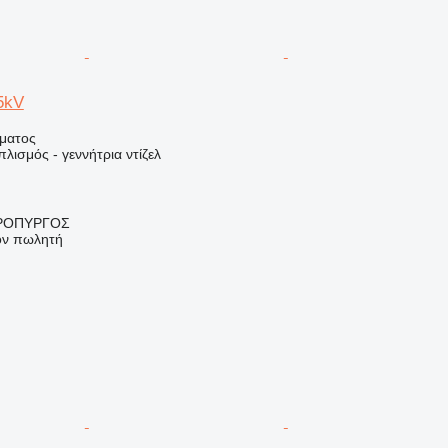
5kV
ήματος
λισμός - γεννήτρια ντίζελ
ΠΡΟΠΥΡΓΟΣ
τον πωλητή