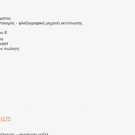
ήματος
οπλισμός - φλεξογραφική μηχανή εκτύπωσης
ων
8
ns
GmbH
τον πωλητή
EH175
λισμός - γεννήτρια ντίζελ