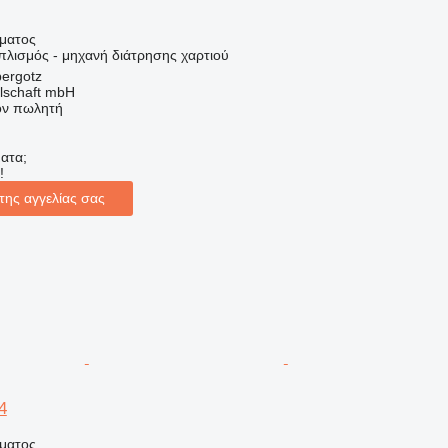
ήματος
πλισμός - μηχανή διάτρησης χαρτιού
bergotz
llschaft mbH
τον πωλητή
ατα;
!
της αγγελίας σας
4
ήματος