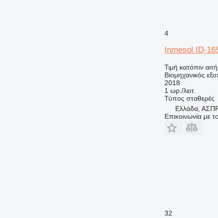
4
Inmesol ID-16
Τιμή κατόπιν αιτ
Βιομηχανικός εξοπ
2018
1 ωρ./λειτ.
Τύπος
σταθερές
Ελλάδα, ΑΣ
Επικοινωνία με 
32