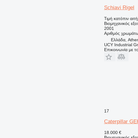
Schiavi Rigel
Τιμή κατόπιν αιτ
Βιομηχανικός εξ
2001
Αριθμός χρωμάτ
Ελλάδα, Athe
UCY Industrial 
Επικοινωνία με 
17
Caterpillar G
18.000 €
Βιομηχανικός εξοπ