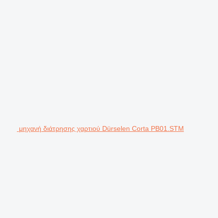
μηχανή διάτρησης χαρτιού Dürselen Corta PB01.STM