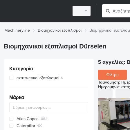
Machineryline
Βιομηχανικοί εξοπλισμοί
Βιομηχανικοί εξοπλισμ
Βιομηχανικοί εξοπλισμοί Dürselen
5 αγγελίες:
Β
Κατηγορία
Φίλτρο
εκτυπωτικοί εξοπλισμοί
Ταξινόμηση
:
Ημερ
μηχανές εργασιών μετεκτύπωσης
Ημερομηνία κατ
μηχανές διάτρησης χαρτιού
Μάρκα
Atlas Copco
PDS
APD
AB
Ensis
VZ
AG3
Caterpillar
Pega
DrillAir
QAS
PDP
E-series
B-series
BM
GFS
VT
Rover
533
Airpure
BySprint Fiber
CK
SR