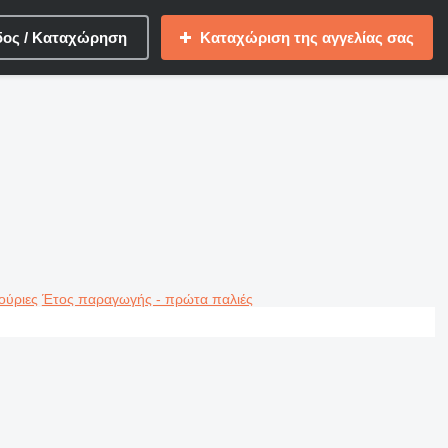
δος / Καταχώρηση
Καταχώριση της αγγελίας σας
ούριες
Έτος παραγωγής - πρώτα παλιές