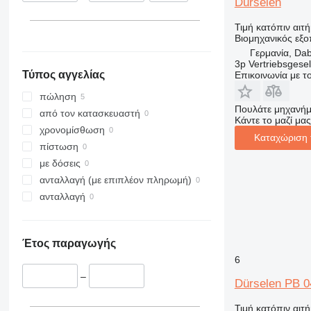
Dürselen
Τιμή κατόπιν αιτ
Βιομηχανικός εξο
Γερμανία, Da
3p Vertriebsgese
Τύπος αγγελίας
Επικοινωνία με 
πώληση
Πουλάτε μηχανήμ
από τον κατασκευαστή
Κάντε το μαζί μας
χρονομίσθωση
Καταχώριση 
πίστωση
με δόσεις
ανταλλαγή (με επιπλέον πληρωμή)
ανταλλαγή
Έτος παραγωγής
6
–
Dürselen PB 0
Τιμή κατόπιν αιτ