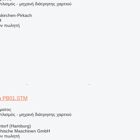
πλισμός - μηχανή διάτρησης χαρτιού
skirchen-Pirkach
H
τον πωλητή
ta PB01.STM
ήματος
πλισμός - μηχανή διάτρησης χαρτιού
ntorf (Hamburg)
hische Maschinen GmbH
τον πωλητή