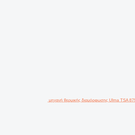
μηχανή θερμικής διαμόρφωσης Ulma TSA 87