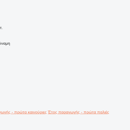
τ.
ύναμη
ωγής - πρώτα καινούριες
Έτος παραγωγής - πρώτα παλιές