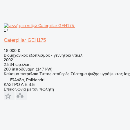
17
Caterpillar GEH175
18.000 €
Βιομηχανικός εξοπλισμός - γεννήτρια ντίζελ
2002
2.834 ωρ./λειτ.
200 ίπποδύναμη (147 kW)
Καύσιμο
πετρέλαιο
Τύπος
σταθερές
Σύστημα ψύξης
υγρόψυκτος
Ισχ
Ελλάδα, Polidendri
ΚΑΣΤΡΟ Α.Ε.Β.Ε
Επικοινωνία με τον πωλητή