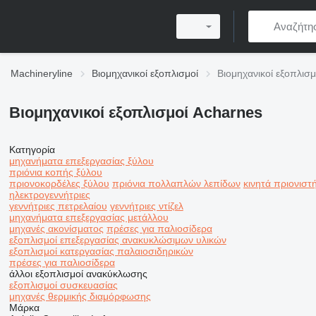
Machineryline
Βιομηχανικοί εξοπλισμοί
Βιομηχανικοί εξοπλισ
Βιομηχανικοί εξοπλισμοί Acharnes
Κατηγορία
μηχανήματα επεξεργασίας ξύλου
πριόνια κοπής ξύλου
πριονοκορδέλες ξύλου
πριόνια πολλαπλών λεπίδων
κινητά πριονιστ
ηλεκτρογεννήτριες
γεννήτριες πετρελαίου
γεννήτριες ντίζελ
μηχανήματα επεξεργασίας μετάλλου
μηχανές ακονίσματος
πρέσες για παλιοσίδερα
εξοπλισμοί επεξεργασίας ανακυκλώσιμων υλικών
εξοπλισμοί κατεργασίας παλαιοσιδηρικών
πρέσες για παλιοσίδερα
άλλοι εξοπλισμοί ανακύκλωσης
εξοπλισμοί συσκευασίας
μηχανές θερμικής διαμόρφωσης
Μάρκα