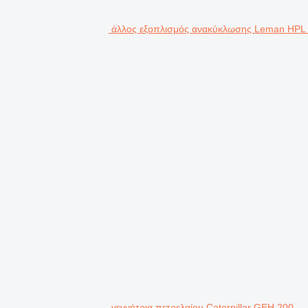
άλλος εξοπλισμός ανακύκλωσης Leman HPL
γεννήτρια πετρελαίου Caterpillar GEH 200