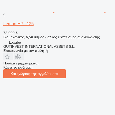
9
Leman HPL 125
73.000 €
Βιομηχανικός εξοπλισμός - άλλος εξοπλισμός ανακύκλωσης
Ελλάδα
GUTINVEST INTERNATIONAL ASSETS S.L,
Επικοινωνία με τον πωλητή
Πουλάτε μηχανήματα;
Κάντε το μαζί μας!
Καταχώριση της αγγελίας σας