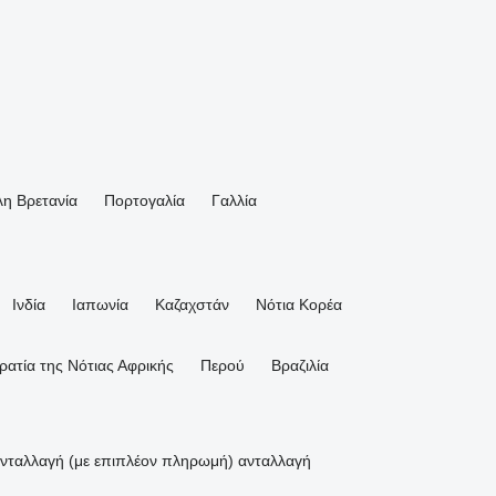
η Βρετανία
Πορτογαλία
Γαλλία
Ινδία
Ιαπωνία
Καζαχστάν
Νότια Κορέα
ατία της Νότιας Αφρικής
Περού
Βραζιλία
νταλλαγή (με επιπλέον πληρωμή)
ανταλλαγή