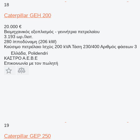
18
Caterpillar GEH 200
20.000 €
Βιομηχανικός εξοπλισμός - γεννήτρια πετρελαίου
3.193 ωρ./λειτ.
280 ίπποδύναμη (206 kW)
Καύσιμο
πετρέλαιο
Ισχύς
200 kVA
Τάση
230/400
Αριθμός φάσεων
3
Ελλάδα, Polidendri
ΚΑΣΤΡΟ Α.Ε.Β.Ε
Επικοινωνία με τον πωλητή
19
Caterpillar GEP 250