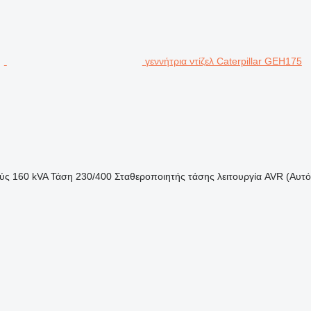
γεννήτρια ντίζελ Caterpillar GEH175
ύς
160 kVA
Τάση
230/400
Σταθεροποιητής τάσης
λειτουργία AVR (Αυτ