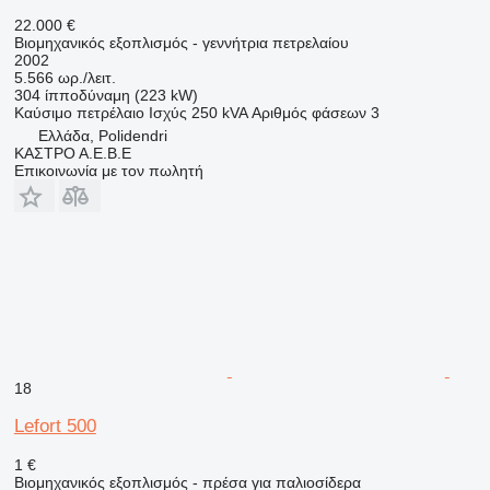
22.000 €
Βιομηχανικός εξοπλισμός - γεννήτρια πετρελαίου
2002
5.566 ωρ./λειτ.
304 ίπποδύναμη (223 kW)
Καύσιμο
πετρέλαιο
Ισχύς
250 kVA
Αριθμός φάσεων
3
Ελλάδα, Polidendri
ΚΑΣΤΡΟ Α.Ε.Β.Ε
Επικοινωνία με τον πωλητή
18
Lefort 500
1 €
Βιομηχανικός εξοπλισμός - πρέσα για παλιοσίδερα