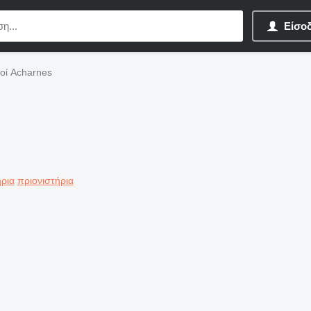
Είσο
μοί Acharnes
ήρια
πριονιστήρια