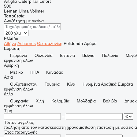
Artiglio
Caterpillar
Lefort
500
Leman
Ulma
Vollmer
Τοποθεσία
Αναζήτηση με ακτίνα
Ελλάδα
Αθήνα
Acharnes
Θεσσαλονίκη
Polidendri
Δράμα
Ευρώπη
Γερμανία
Ολλανδία
Ισπανία
Βέλγιο
Πολωνία
Μεγάλ
εμφάνιση όλων
Αμερική
Μεξικό
ΗΠΑ
Καναδάς
Ασία
Ουζμπεκιστάν
Τουρκία
Κίνα
Hνωμένα Αραβικά Εμιράτα
εμφάνιση όλων
άλλα
Ουκρανία
Χιλή
Κολομβία
Μολδαβία
Βολιβία
Δημοκρ
εμφάνιση όλων
Τιμή
–
Τύπος αγγελίας
πώληση
από τον κατασκευαστή
χρονομίσθωση
πίστωση
με δόσεις
α
Έτος παραγωγής