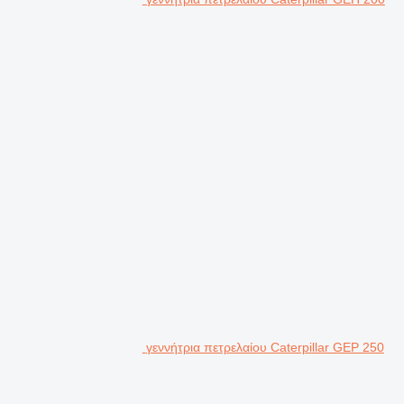
γεννήτρια πετρελαίου Caterpillar GEP 250