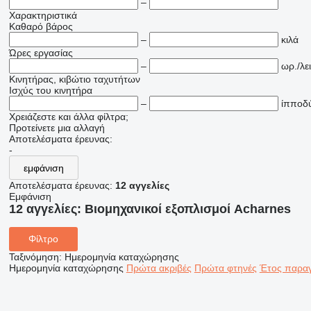
–
Χαρακτηριστικά
Καθαρό βάρος
–
κιλά
Ώρες εργασίας
–
ωρ./λει
Κινητήρας, κιβώτιο ταχυτήτων
Ισχύς του κινητήρα
–
ίπποδ
Χρειάζεστε και άλλα φίλτρα;
Προτείνετε μια αλλαγή
Αποτελέσματα έρευνας:
-
εμφάνιση
Αποτελέσματα έρευνας:
12 αγγελίες
Εμφάνιση
12 αγγελίες:
Βιομηχανικοί εξοπλισμοί Acharnes
Φίλτρο
Ταξινόμηση
:
Ημερομηνία καταχώρησης
Ημερομηνία καταχώρησης
Πρώτα ακριβές
Πρώτα φτηνές
Έτος παραγ