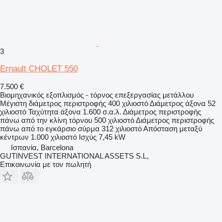
3
Ernault CHOLET 550
7.500 €
Βιομηχανικός εξοπλισμός - τόρνος επεξεργασίας μετάλλου
Μέγιστη διάμετρος περιστροφής
400 χιλιοστό
Διάμετρος άξονα
52
χιλιοστό
Ταχύτητα άξονα
1.600 σ.α.λ.
Διάμετρος περιστροφής
πάνω από την κλίνη τόρνου
500 χιλιοστό
Διάμετρος περιστροφής
πάνω από το εγκάρσιο σύρμα
312 χιλιοστό
Απόσταση μεταξύ
κέντρων
1.000 χιλιοστό
Ισχύς
7,45 kW
Ισπανία, Barcelona
GUTINVEST INTERNATIONAL ASSETS S.L,
Επικοινωνία με τον πωλητή