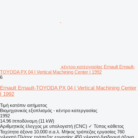
κέντρο κατεργασίας Ernault Ernault-
TOYODA PX 04 I Vertical Machining Center I 1992
6
Ernault Ernault-TOYODA PX 04 I Vertical Machining Center
I 1992
Τιμή κατόπιν αιτήματος
Βιομηχανικός εξοπλισμός - κέντρο κατεργασίας
1992
14.96 ίπποδύναμη (11 kW)
Αριθμητικός έλεγχος με υπολογιστή (CNC)
✓
Τύπος
κάθετος
Ταχύτητα άξονα
10.000 σ.α.λ.
Μήκος τράπεζας εργασίας
760
χιλιοστό
Πλάτος τράπεζας εργασίας
450 χιλιοστό
Διαδρομή άξονα