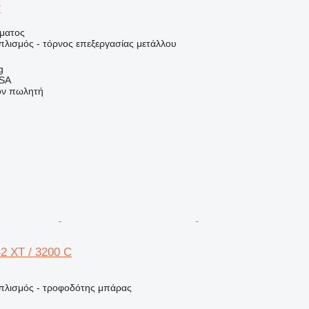
P
ήματος
πλισμός - τόρνος επεξεργασίας μετάλλου
g
 SA
τον πωλητή
2 XT / 3200 C
οπλισμός - τροφοδότης μπάρας