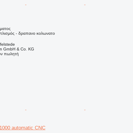
ήματος
οπλισμός - δραπανο κολωνατο
felstede
en GmbH & Co. KG
τον πωλητή
C1000 automatic CNC