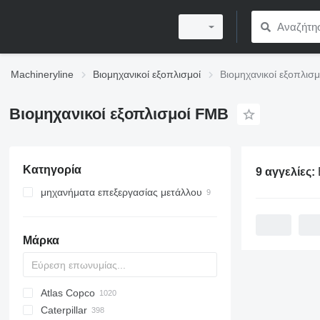
Machineryline
Βιομηχανικοί εξοπλισμοί
Βιομηχανικοί εξοπλισ
Βιομηχανικοί εξοπλισμοί FMB
Κατηγορία
9 αγγελίες:
Βιο
μηχανήματα επεξεργασίας μετάλλου
ταινιοπρίονα κοπής σιδήρου
τροφοδότες μπάρας
Μάρκα
τόρνοι επεξεργασίας μετάλλου
διατρητικές μηχανές
Atlas Copco
PDS
APD
AB
Ensis
VZ
AG3
Caterpillar
Pega
DrillAir
QAS
PDP
E-series
B-series
BM
GFS
VT
Rover
533
Airpure
BySprint Fiber
CK
SR