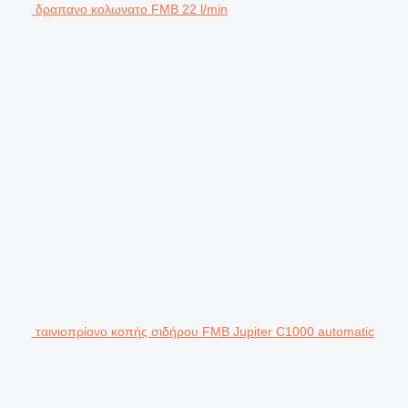
δραπανο κολωνατο FMB 22 l/min
ταινιοπρίονο κοπής σιδήρου FMB Jupiter C1000 automatic