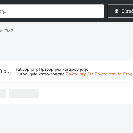
Είσο
μοί FMB
Ταξινόμηση
:
Ημερομηνία καταχώρησης
μηχανικοί εξοπλισμοί FMB
Ημερομηνία καταχώρησης
Πρώτα ακριβές
Πρώτα φτηνές
Έτος