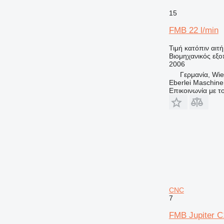
15
FMB 22 l/min
Τιμή κατόπιν αιτ
Βιομηχανικός εξ
2006
Γερμανία, Wie
Eberlei Maschin
Επικοινωνία με 
CNC
7
FMB Jupiter 