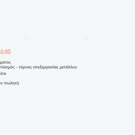
0-65
ήματος
πλισμός - τόρνος επεξεργασίας μετάλλου
ica
τον πωλητή