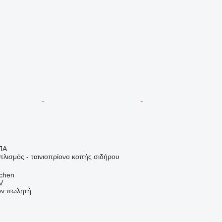
ΠΑ
πλισμός - ταινιοπρίονο κοπής σιδήρου
jchen
V
τον πωλητή