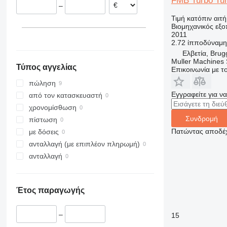
FMB Turbo Tur
–
Ισπανία
Τιμή κατόπιν αιτ
Γερμανία
Βιομηχανικός εξ
Βέλγιο
2011
2.72 ίπποδύναμη
Ελβετία, Brug
Muller Machines
Τύπος αγγελίας
Επικοινωνία με 
πώληση
Εγγραφείτε για ν
από τον κατασκευαστή
χρονομίσθωση
Συνδρομή
πίστωση
Πατώντας αποδέχ
με δόσεις
ανταλλαγή (με επιπλέον πληρωμή)
ανταλλαγή
Έτος παραγωγής
–
15