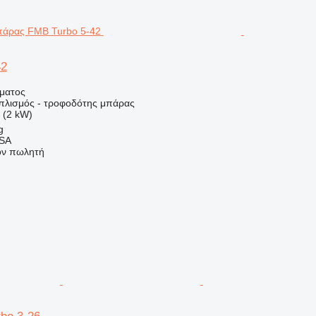
42
ήματος
οπλισμός - τροφοδότης μπάρας
 (2 kW)
g
 SA
τον πωλητή