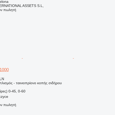
elona
ERNATIONAL ASSETS S.L,
τον πωλητή
1000
PLN
πλισμός - ταινιοπρίονο κοπής σιδήρου
ίρες)
0-45, 0-60
czyce
τον πωλητή