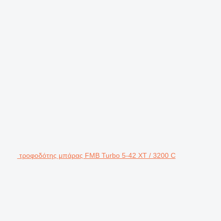
τροφοδότης μπάρας FMB Turbo 5-42 XT / 3200 C