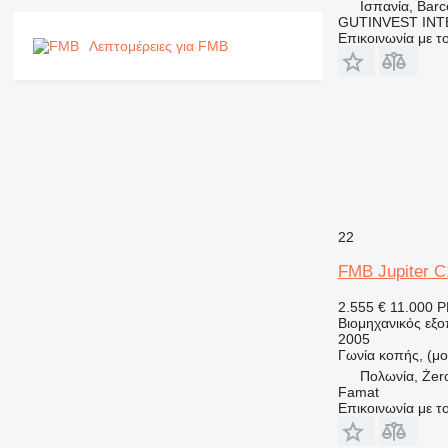
Ισπανία, Barc
GUTINVEST INT
Επικοινωνία με 
Λεπτομέρειες για FMB
22
FMB Jupiter C
2.555 €
11.000 
Βιομηχανικός εξο
2005
Γωνία κοπής, (μο
Πολωνία, Żer
Famat
Επικοινωνία με 