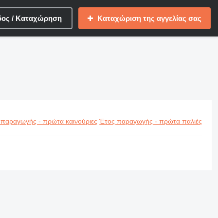
δος / Καταχώρηση
Καταχώριση της αγγελίας σας
 παραγωγής - πρώτα καινούριες
Έτος παραγωγής - πρώτα παλιές