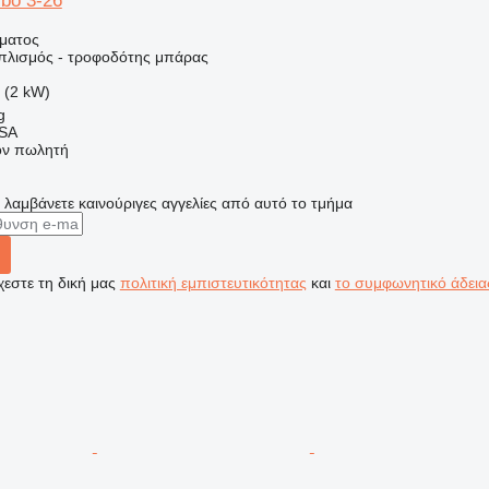
bo 3-26
ήματος
οπλισμός - τροφοδότης μπάρας
 (2 kW)
g
 SA
τον πωλητή
α λαμβάνετε καινούριγες αγγελίες από αυτό το τμήμα
εστε τη δική μας
πολιτική εμπιστευτικότητας
και
το συμφωνητικό άδεια