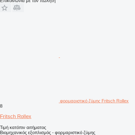
Επικοινωνία με τον πωλητή
φορμαριστικό ζύμης Fritsch Rollex
8
Fritsch Rollex
Τιμή κατόπιν αιτήματος
Βιομηχανικός εξοπλισμός - φορμαριστικό ζύμης