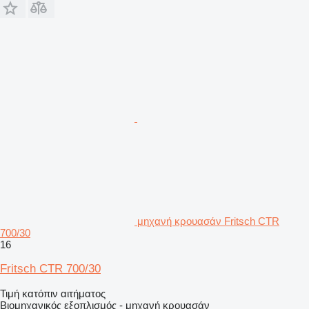
μηχανή κρουασάν Fritsch CTR
700/30
16
Fritsch CTR 700/30
Τιμή κατόπιν αιτήματος
Βιομηχανικός εξοπλισμός - μηχανή κρουασάν