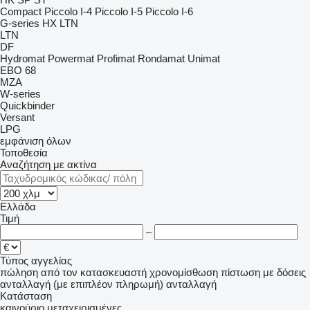
Compact
Piccolo I-4
Piccolo I-5
Piccolo I-6
G-series
HX
LTN
LTN
DF
Hydromat
Powermat
Profimat
Rondamat
Unimat
EBO 68
MZA
W-series
Quickbinder
Versant
LPG
εμφάνιση όλων
Τοποθεσία
Αναζήτηση με ακτίνα
Ελλάδα
Τιμή
–
Τύπος αγγελίας
πώληση
από τον κατασκευαστή
χρονομίσθωση
πίστωση
με δόσεις
ανταλλαγή (με επιπλέον πληρωμή)
ανταλλαγή
Κατάσταση
καινούριο
μεταχειρισμένες