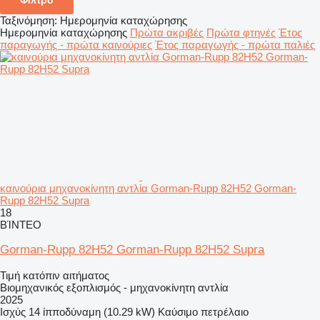
Ταξινόμηση
:
Ημερομηνία καταχώρησης
Ημερομηνία καταχώρησης
Πρώτα ακριβές
Πρώτα φτηνές
Έτος
παραγωγής - πρώτα καινούριες
Έτος παραγωγής - πρώτα παλιές
καινούρια μηχανοκίνητη αντλία Gorman-Rupp 82H52 Gorman-
Rupp 82H52 Supra
18
ΒΊΝΤΕΟ
Gorman-Rupp 82H52 Gorman-Rupp 82H52 Supra
Τιμή κατόπιν αιτήματος
Βιομηχανικός εξοπλισμός - μηχανοκίνητη αντλία
2025
Ισχύς
14 ίπποδύναμη (10.29 kW)
Καύσιμο
πετρέλαιο