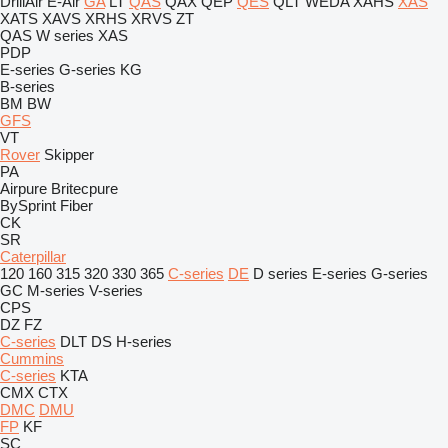
DrillAir
E-Air
GA
LT
QAS
QAX
QEP
QES
QLT
WEDA
XAHS
XAS
XATS
XAVS
XRHS
XRVS
ZT
QAS
W series
XAS
PDP
E-series
G-series
KG
B-series
BM
BW
GFS
VT
Rover
Skipper
PA
Airpure
Britecpure
BySprint Fiber
CK
SR
Caterpillar
120
160
315
320
330
365
C-series
DE
D series
E-series
G-series
GC
M-series
V-series
CPS
DZ
FZ
C-series
DLT
DS
H-series
Cummins
C-series
KTA
CMX
CTX
DMC
DMU
FP
KF
SC