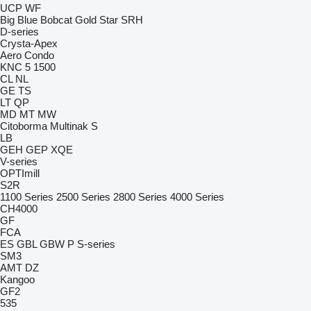
UCP
WF
Big Blue
Bobcat
Gold Star
SRH
D-series
Crysta-Apex
Aero
Condo
KNC 5 1500
CL
NL
GE
TS
LT
QP
MD
MT
MW
Citoborma
Multinak S
LB
GEH
GEP
XQE
V-series
OPTImill
S2R
1100 Series
2500 Series
2800 Series
4000 Series
CH4000
GF
FCA
ES
GBL
GBW
P
S-series
SM3
AMT
DZ
Kangoo
GF2
535