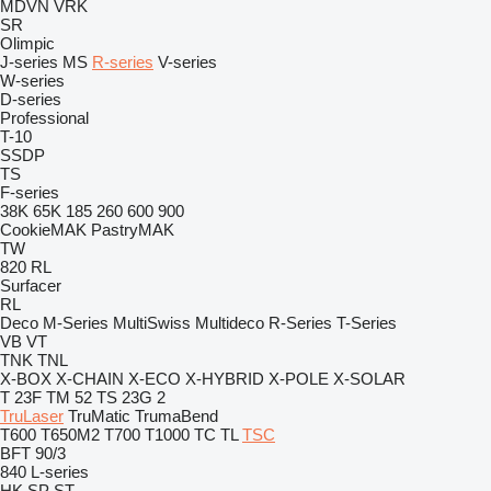
MDVN
VRK
SR
Olimpic
J-series
MS
R-series
V-series
W-series
D-series
Professional
T-10
SSDP
TS
F-series
38K
65K
185
260
600
900
CookieMAK
PastryMAK
TW
820
RL
Surfacer
RL
Deco
M-Series
MultiSwiss
Multideco
R-Series
T-Series
VB
VT
TNK
TNL
X-BOX
X-CHAIN
X-ECO
X-HYBRID
X-POLE
X-SOLAR
T 23F
TM 52
TS 23G 2
TruLaser
TruMatic
TrumaBend
T600
T650M2
T700
T1000
TC
TL
TSC
BFT 90/3
840
L-series
HK
SP
ST