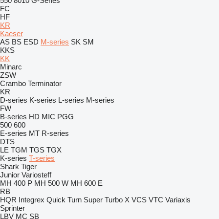
550
8010
G-Series
FC
HF
KR
Kaeser
AS
BS
ESD
M-series
SK
SM
KKS
KK
Minarc
ZSW
Crambo
Terminator
KR
D-series
K-series
L-series
M-series
FW
B-series
HD
MIC
PGG
500
600
E-series
MT
R-series
DTS
LE
TGM
TGS
TGX
K-series
T-series
Shark
Tiger
Junior
Variosteff
MH 400 P
MH 500 W
MH 600 E
RB
HQR
Integrex
Quick Turn
Super Turbo X
VCS
VTC
Variaxis
Sprinter
LBV
MC
SB