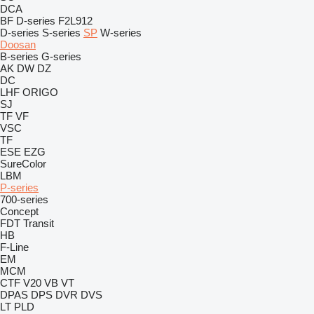
DCA
BF
D-series
F2L912
D-series
S-series
SP
W-series
Doosan
B-series
G-series
AK
DW
DZ
DC
LHF
ORIGO
SJ
TF
VF
VSC
TF
ESE
EZG
SureColor
LBM
P-series
700-series
Concept
FDT
Transit
HB
F-Line
EM
MCM
CTF
V20
VB
VT
DPAS
DPS
DVR
DVS
LT
PLD