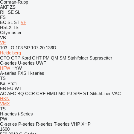
Gorman-Rupp
AKF
ZS
RH
SE
SL
FS
EC
SL
ST
VF
HSLX
TS
Citymaster
VB
VF
103 LO
103 SP
107-20
136D
Heidelberg
GTO
GTP
Kord
OHT
PM
QM
SM
Stahlfolder
Suprasetter
C-series
U-series
UWF
HFW
HYW
A-series
FXS
H-series
TS
Kal
Profi
EB
EU
WT
AC
AFC
BQ
CCR
CRF
HMU
MC
PJ
SPF
ST
StitchLiner
VAC
HKN
VMX
TS
H-series
i-Series
PW
G-series
P-series
R-series
T-series
VHP
XHP
1600