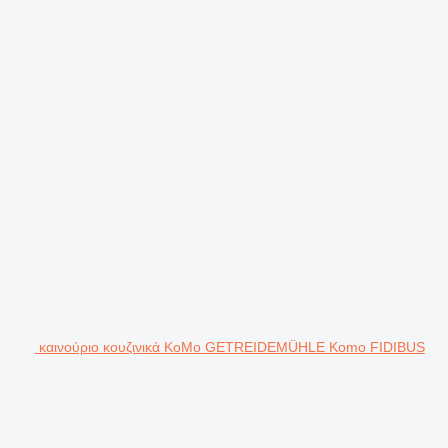
καινούριο κουζινικά KoMo GETREIDEMÜHLE Komo FIDIBUS