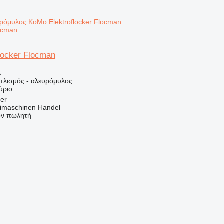
locman
locker Flocman
Α
οπλισμός - αλευρόμυλος
ύριο
ger
imaschinen Handel
τον πωλητή