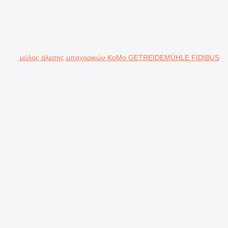
μύλος άλεσης μπαχαρικών KoMo GETREIDEMÜHLE FIDIBUS