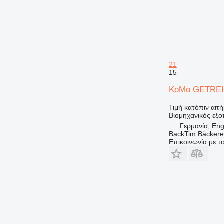
21
15
KoMo GETREI
Τιμή κατόπιν αιτ
Βιομηχανικός εξ
Γερμανία, En
BackTim Bäckere
Επικοινωνία με 