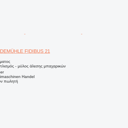
DEMÜHLE FIDIBUS 21
ήματος
οπλισμός - μύλος άλεσης μπαχαρικών
ger
imaschinen Handel
τον πωλητή