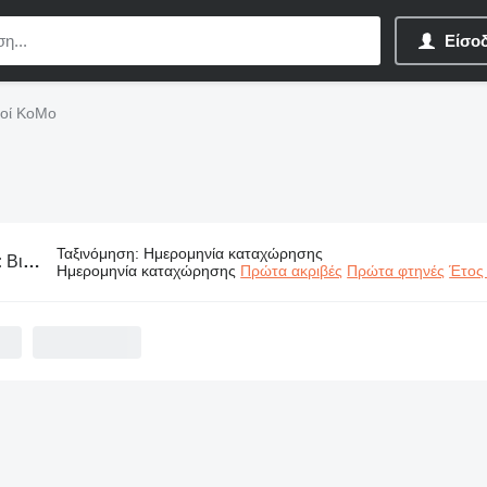
Είσο
μοί KoMo
Ταξινόμηση
:
Ημερομηνία καταχώρησης
:
Βιομηχανικοί εξοπλισμοί KoMo
Ημερομηνία καταχώρησης
Πρώτα ακριβές
Πρώτα φτηνές
Έτος