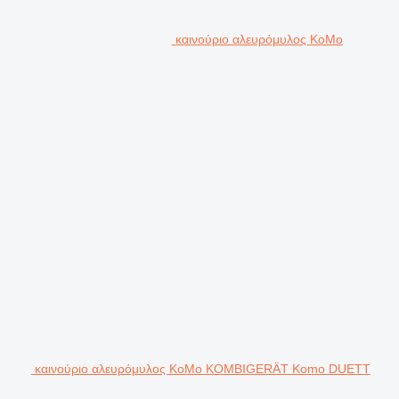
καινούριο αλευρόμυλος KoMo
καινούριο αλευρόμυλος KoMo KOMBIGERÄT Komo DUETT