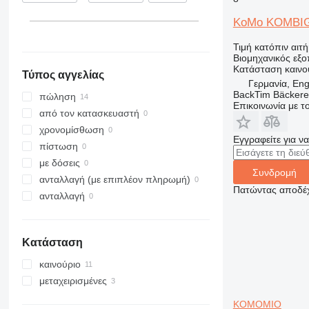
KoMo KOMBIG
Τιμή κατόπιν αιτ
Βιομηχανικός εξ
Κατάσταση
καινο
Τύπος αγγελίας
Γερμανία, En
BackTim Bäckere
πώληση
Επικοινωνία με 
από τον κατασκευαστή
χρονομίσθωση
Εγγραφείτε για ν
πίστωση
με δόσεις
Συνδρομή
ανταλλαγή (με επιπλέον πληρωμή)
Πατώντας αποδέχ
ανταλλαγή
Κατάσταση
καινούριο
μεταχειρισμένες
KOMOMIO