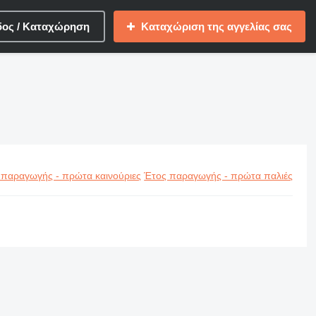
δος / Καταχώρηση
Καταχώριση της αγγελίας σας
 παραγωγής - πρώτα καινούριες
Έτος παραγωγής - πρώτα παλιές