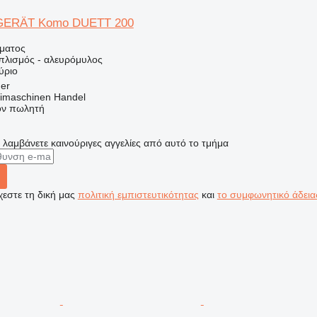
ERÄT Komo DUETT 200
ήματος
οπλισμός - αλευρόμυλος
ύριο
ger
imaschinen Handel
τον πωλητή
α λαμβάνετε καινούριγες αγγελίες από αυτό το τμήμα
εστε τη δική μας
πολιτική εμπιστευτικότητας
και
το συμφωνητικό άδεια