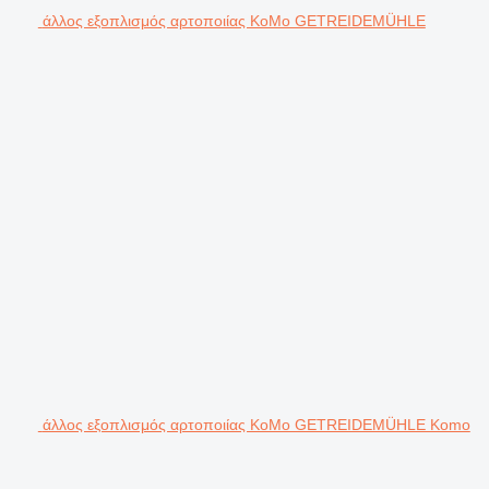
άλλος εξοπλισμός αρτοποιίας KoMo GETREIDEMÜHLE
άλλος εξοπλισμός αρτοποιίας KoMo GETREIDEMÜHLE Komo