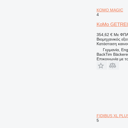
KOMO MAGIC
4
KoMo GETRE
354,62 €
Με ΦΠ
Βιομηχανικός εξο
Κατάσταση
καινο
Γερμανία, En
BackTim Bäckere
Επικοινωνία με 
FIDIBUS XL PLU
5