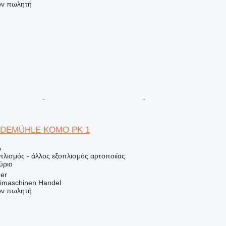
τον πωλητή
IDEMÜHLE KOMO PK 1
Α
πλισμός - άλλος εξοπλισμός αρτοποιίας
ύριο
ger
imaschinen Handel
τον πωλητή