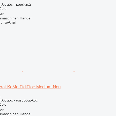
πλισμός - κουζινικά
ύριο
ger
imaschinen Handel
τον πωλητή
rät KoMo FidiFloc Medium Neu
Α
οπλισμός - αλευρόμυλος
ύριο
ger
imaschinen Handel