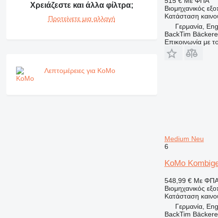
515 €
Με ΦΠΑ
Χρειάζεστε και άλλα φίλτρα;
Βιομηχανικός εξο
Κατάσταση
καινο
Προτείνετε μια αλλαγή
Γερμανία, En
BackTim Bäckere
Επικοινωνία με 
Λεπτομέρειες για KoMo
Medium Neu
6
KoMo Kombige
548,99 €
Με ΦΠ
Βιομηχανικός εξ
Κατάσταση
καινο
Γερμανία, En
BackTim Bäckere