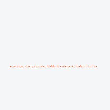
καινούριο αλευρόμυλος KoMo Kombigerät KoMo FidiFloc