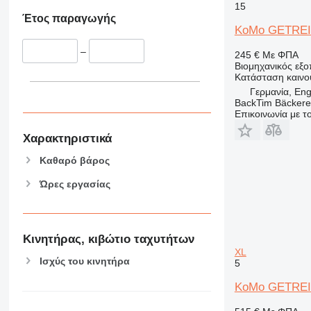
15
Έτος παραγωγής
KoMo GETRE
–
245 €
Με ΦΠΑ
Βιομηχανικός εξ
Κατάσταση
καινο
Γερμανία, En
BackTim Bäckere
Επικοινωνία με 
Χαρακτηριστικά
Καθαρό βάρος
Ώρες εργασίας
Κινητήρας, κιβώτιο ταχυτήτων
XL
Ισχύς του κινητήρα
5
KoMo GETREI