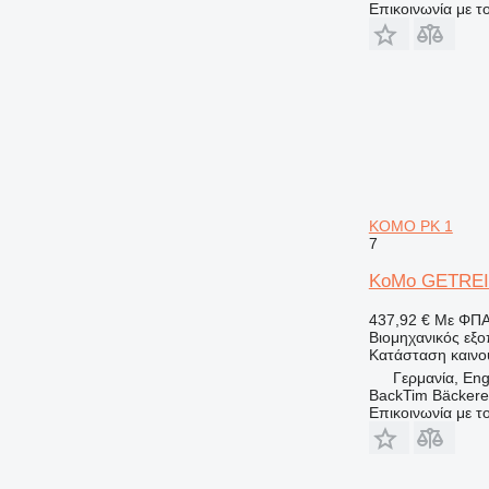
Επικοινωνία με 
KOMO PK 1
7
KoMo GETRE
437,92 €
Με ΦΠ
Βιομηχανικός εξο
Κατάσταση
καινο
Γερμανία, En
BackTim Bäckere
Επικοινωνία με 