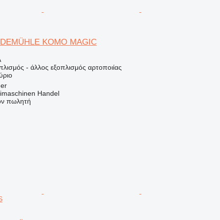
IDEMÜHLE KOMO MAGIC
Α
πλισμός - άλλος εξοπλισμός αρτοποιίας
ύριο
ger
imaschinen Handel
τον πωλητή
S