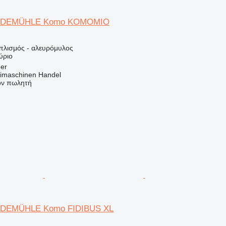
IDEMÜHLE Komo KOMOMIO
οπλισμός - αλευρόμυλος
ύριο
ger
imaschinen Handel
τον πωλητή
DEMÜHLE Komo FIDIBUS XL