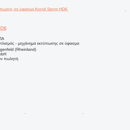
6
HD6
ΠΑ
οπλισμός - μηχάνημα εκτύπωσης σε ύφασμα
genfeld (Rheinland)
mbH
τον πωλητή