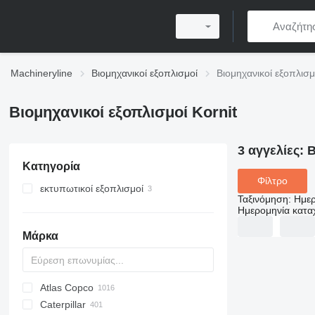
Machineryline
Βιομηχανικοί εξοπλισμοί
Βιομηχανικοί εξοπλισμ
Βιομηχανικοί εξοπλισμοί Kornit
3 αγγελίες:
Β
Κατηγορία
Φίλτρο
εκτυπωτικοί εξοπλισμοί
Ταξινόμηση
:
Ημερ
εκτυπωτές
Ημερομηνία κατ
μηχανήματα εκτύπωσης σε
ύφασμα
Μάρκα
Atlas Copco
PDS
APD
AB
Ensis
VZ
AG3
Caterpillar
Pega
DrillAir
QAS
PDP
E-series
B-series
BM
GFS
VT
Rover
PA
Airpure
BySprint Fiber
CK
SR