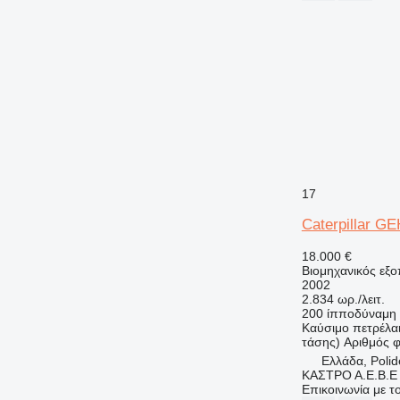
17
Caterpillar G
18.000 €
Βιομηχανικός εξοπ
2002
2.834 ωρ./λειτ.
200 ίπποδύναμη 
Καύσιμο
πετρέλα
τάσης)
Αριθμός 
Ελλάδα, Polid
ΚΑΣΤΡΟ Α.Ε.Β.Ε
Επικοινωνία με 