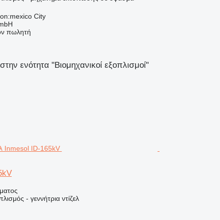
ion:mexico City
GmbH
τον πωλητή
στην ενότητα "Βιομηχανικοί εξοπλισμοί"
5kV
ήματος
λισμός - γεννήτρια ντίζελ