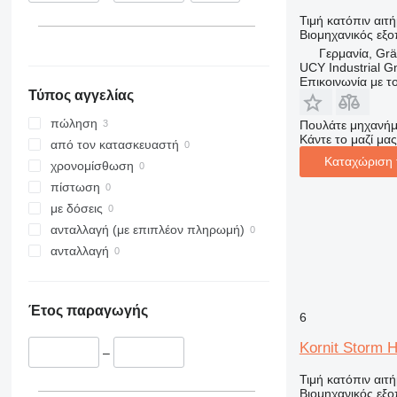
Τιμή κατόπιν αιτ
Βιομηχανικός εξ
Γερμανία, Gräf
UCY Industrial 
Επικοινωνία με 
Τύπος αγγελίας
πώληση
Πουλάτε μηχανήμ
Κάντε το μαζί μας
από τον κατασκευαστή
Καταχώριση 
χρονομίσθωση
πίστωση
με δόσεις
ανταλλαγή (με επιπλέον πληρωμή)
ανταλλαγή
Έτος παραγωγής
6
Kornit Storm 
–
Τιμή κατόπιν αιτ
Βιομηχανικός εξ