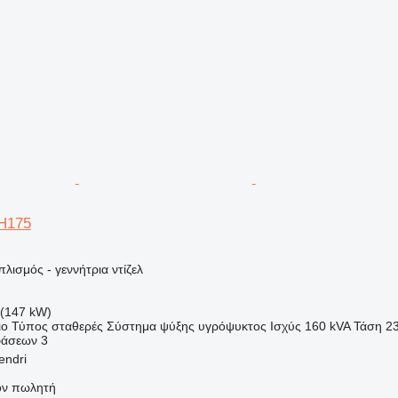
EH175
λισμός - γεννήτρια ντίζελ
(147 kW)
ιο
Τύπος
σταθερές
Σύστημα ψύξης
υγρόψυκτος
Ισχύς
160 kVA
Τάση
2
φάσεων
3
endri
τον πωλητή