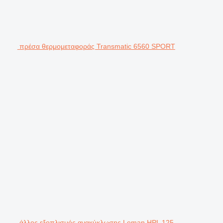
πρέσα θερμομεταφοράς Transmatic 6560 SPORT
άλλος εξοπλισμός ανακύκλωσης Leman HPL 125