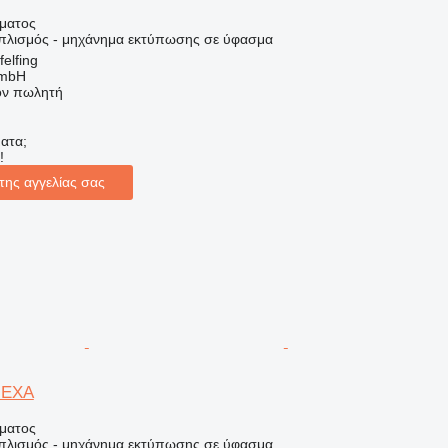
ήματος
οπλισμός - μηχάνημα εκτύπωσης σε ύφασμα
elfing
GmbH
τον πωλητή
ατα;
!
της αγγελίας σας
HEXA
ήματος
οπλισμός - μηχάνημα εκτύπωσης σε ύφασμα