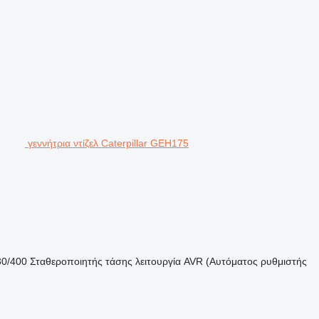
γεννήτρια ντίζελ Caterpillar GEH175
30/400
Σταθεροποιητής τάσης
λειτουργία AVR (Αυτόματος ρυθμιστής