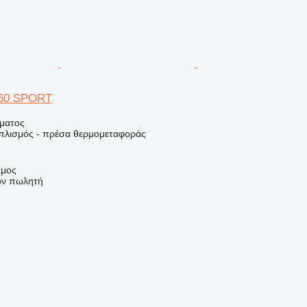
560 SPORT
ήματος
οπλισμός - πρέσα θερμομεταφοράς
σμος
τον πωλητή