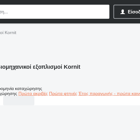
Είσο
οί Kornit
ιομηχανικοί εξοπλισμοί Kornit
ομηνία καταχώρησης
αχώρησης
Πρώτα ακριβές
Πρώτα φτηνές
Έτος παραγωγής - πρώτα καιν