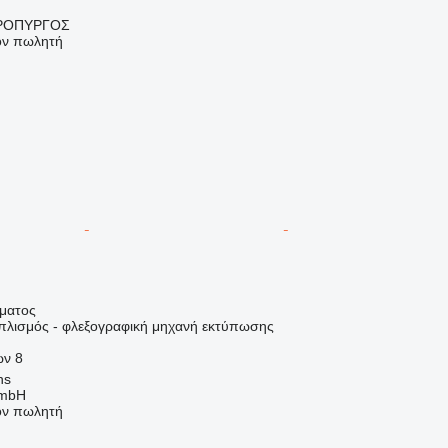
ΠΡΟΠΥΡΓΟΣ
τον πωλητή
ήματος
οπλισμός - φλεξογραφική μηχανή εκτύπωσης
ων
8
ns
GmbH
τον πωλητή