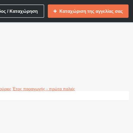
δος / Καταχώρηση
Καταχώριση της αγγελίας σας
ούριες
Έτος παραγωγής - πρώτα παλιές