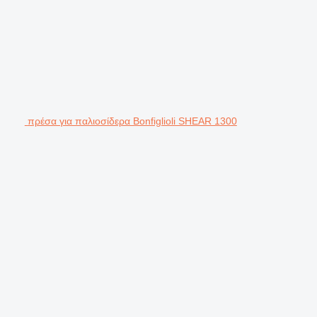
πρέσα για παλιοσίδερα Bonfiglioli SHEAR 1300