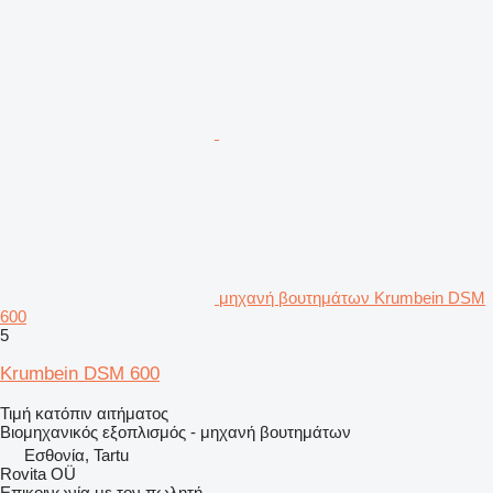
μηχανή βουτημάτων Krumbein DSM
600
5
Krumbein DSM 600
Τιμή κατόπιν αιτήματος
Βιομηχανικός εξοπλισμός - μηχανή βουτημάτων
Εσθονία, Tartu
Rovita OÜ
Επικοινωνία με τον πωλητή