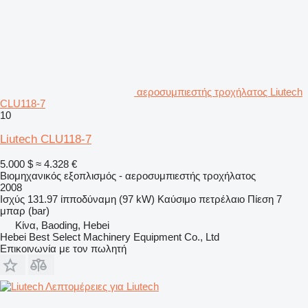
αεροσυμπιεστής τροχήλατος Liutech
CLU118-7
10
Liutech CLU118-7
5.000 $
≈ 4.328 €
Βιομηχανικός εξοπλισμός - αεροσυμπιεστής τροχήλατος
2008
Ισχύς
131.97 ίπποδύναμη (97 kW)
Καύσιμο
πετρέλαιο
Πίεση
7
μπαρ (bar)
Κίνα, Baoding, Hebei
Hebei Best Select Machinery Equipment Co., Ltd
Επικοινωνία με τον πωλητή
Λεπτομέρειες για Liutech