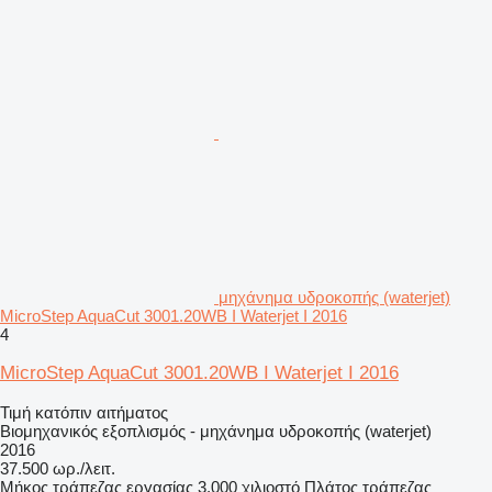
μηχάνημα υδροκοπής (waterjet)
MicroStep AquaCut 3001.20WB I Waterjet I 2016
4
MicroStep AquaCut 3001.20WB I Waterjet I 2016
Τιμή κατόπιν αιτήματος
Βιομηχανικός εξοπλισμός - μηχάνημα υδροκοπής (waterjet)
2016
37.500 ωρ./λειτ.
Μήκος τράπεζας εργασίας
3.000 χιλιοστό
Πλάτος τράπεζας