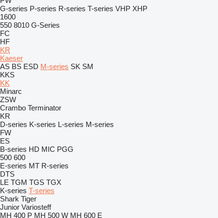
PW
G-series
P-series
R-series
T-series
VHP
XHP
1600
550
8010
G-Series
FC
HF
KR
Kaeser
AS
BS
ESD
M-series
SK
SM
KKS
KK
Minarc
ZSW
Crambo
Terminator
KR
D-series
K-series
L-series
M-series
FW
ES
B-series
HD
MIC
PGG
500
600
E-series
MT
R-series
DTS
LE
TGM
TGS
TGX
K-series
T-series
Shark
Tiger
Junior
Variosteff
MH 400 P
MH 500 W
MH 600 E