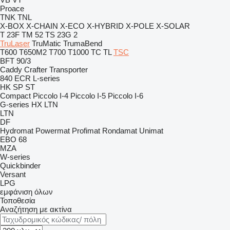
Proace
TNK
TNL
X-BOX
X-CHAIN
X-ECO
X-HYBRID
X-POLE
X-SOLAR
T 23F
TM 52
TS 23G 2
TruLaser
TruMatic
TrumaBend
T600
T650M2
T700
T1000
TC
TL
TSC
BFT 90/3
Caddy
Crafter
Transporter
840
ECR
L-series
HK
SP
ST
Compact
Piccolo I-4
Piccolo I-5
Piccolo I-6
G-series
HX
LTN
LTN
DF
Hydromat
Powermat
Profimat
Rondamat
Unimat
EBO 68
MZA
W-series
Quickbinder
Versant
LPG
εμφάνιση όλων
Τοποθεσία
Αναζήτηση με ακτίνα