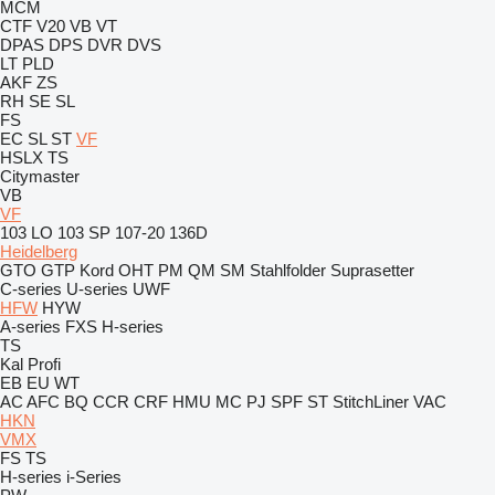
MCM
CTF
V20
VB
VT
DPAS
DPS
DVR
DVS
LT
PLD
AKF
ZS
RH
SE
SL
FS
EC
SL
ST
VF
HSLX
TS
Citymaster
VB
VF
103 LO
103 SP
107-20
136D
Heidelberg
GTO
GTP
Kord
OHT
PM
QM
SM
Stahlfolder
Suprasetter
C-series
U-series
UWF
HFW
HYW
A-series
FXS
H-series
TS
Kal
Profi
EB
EU
WT
AC
AFC
BQ
CCR
CRF
HMU
MC
PJ
SPF
ST
StitchLiner
VAC
HKN
VMX
FS
TS
H-series
i-Series