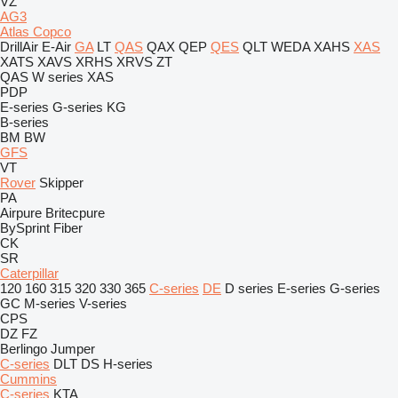
VZ
AG3
Atlas Copco
DrillAir
E-Air
GA
LT
QAS
QAX
QEP
QES
QLT
WEDA
XAHS
XAS
XATS
XAVS
XRHS
XRVS
ZT
QAS
W series
XAS
PDP
E-series
G-series
KG
B-series
BM
BW
GFS
VT
Rover
Skipper
PA
Airpure
Britecpure
BySprint Fiber
CK
SR
Caterpillar
120
160
315
320
330
365
C-series
DE
D series
E-series
G-series
GC
M-series
V-series
CPS
DZ
FZ
Berlingo
Jumper
C-series
DLT
DS
H-series
Cummins
C-series
KTA