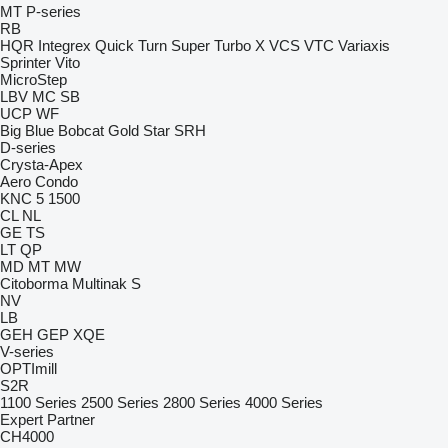
MT
P-series
RB
HQR
Integrex
Quick Turn
Super Turbo X
VCS
VTC
Variaxis
Sprinter
Vito
MicroStep
LBV
MC
SB
UCP
WF
Big Blue
Bobcat
Gold Star
SRH
D-series
Crysta-Apex
Aero
Condo
KNC 5 1500
CL
NL
GE
TS
LT
QP
MD
MT
MW
Citoborma
Multinak S
NV
LB
GEH
GEP
XQE
V-series
OPTImill
S2R
1100 Series
2500 Series
2800 Series
4000 Series
Expert
Partner
CH4000