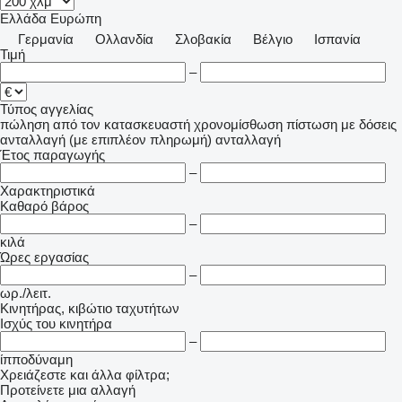
Ελλάδα
Ευρώπη
Γερμανία
Ολλανδία
Σλοβακία
Βέλγιο
Ισπανία
Τιμή
–
Τύπος αγγελίας
πώληση
από τον κατασκευαστή
χρονομίσθωση
πίστωση
με δόσεις
ανταλλαγή (με επιπλέον πληρωμή)
ανταλλαγή
Έτος παραγωγής
–
Χαρακτηριστικά
Καθαρό βάρος
–
κιλά
Ώρες εργασίας
–
ωρ./λειτ.
Κινητήρας, κιβώτιο ταχυτήτων
Ισχύς του κινητήρα
–
ίπποδύναμη
Χρειάζεστε και άλλα φίλτρα;
Προτείνετε μια αλλαγή