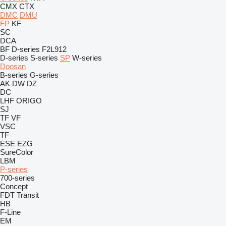
CMX
CTX
DMC
DMU
FP
KF
SC
DCA
BF
D-series
F2L912
D-series
S-series
SP
W-series
Doosan
B-series
G-series
AK
DW
DZ
DC
LHF
ORIGO
SJ
TF
VF
VSC
TF
ESE
EZG
SureColor
LBM
P-series
700-series
Concept
FDT
Transit
HB
F-Line
EM