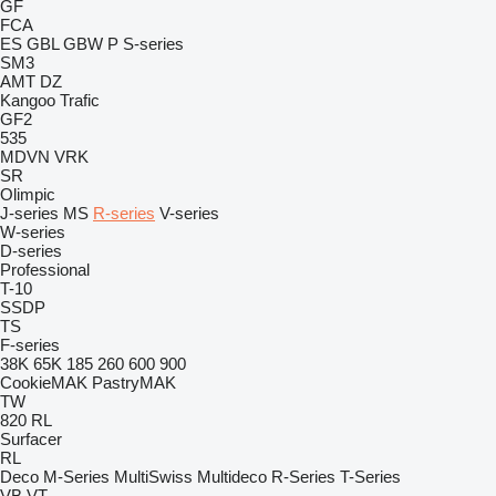
GF
FCA
ES
GBL
GBW
P
S-series
SM3
AMT
DZ
Kangoo
Trafic
GF2
535
MDVN
VRK
SR
Olimpic
J-series
MS
R-series
V-series
W-series
D-series
Professional
T-10
SSDP
TS
F-series
38K
65K
185
260
600
900
CookieMAK
PastryMAK
TW
820
RL
Surfacer
RL
Deco
M-Series
MultiSwiss
Multideco
R-Series
T-Series
VB
VT