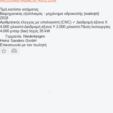
MicroStep AquaCut 4001.20W
Τιμή κατόπιν αιτήματος
Βιομηχανικός εξοπλισμός - μηχάνημα υδροκοπής (waterjet)
2018
Αριθμητικός έλεγχος με υπολογιστή (CNC)
✓
Διαδρομή άξονα X
4.000 χιλιοστό
Διαδρομή άξονα Y
2.000 χιλιοστό
Πίεση λειτουργίας
4.000 μπαρ (bar)
Ισχύς
35 kW
Γερμανία, Niederlangen
Heinz Sanders GmbH
Επικοινωνία με τον πωλητή