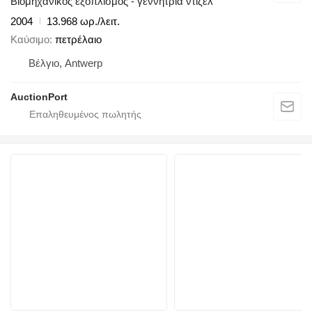
Βιομηχανικός εξοπλισμός - γεννήτρια ντίζελ
2004
13.968 ωρ./λειτ.
Καύσιμο
πετρέλαιο
Βέλγιο, Antwerp
AuctionPort