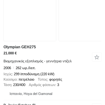
Olympian GEH275
21.000 €
Βιομηχανικός εξοπλισμός - γεννήτρια ντίζελ
2006
262 ωρ./λειτ.
Ισχύς
299 ίπποδύναμη (220 kW)
Καύσιμο
πετρέλαιο
Τύπος
φορητές
Τάση
230/400
Αριθμός φάσεων
3
Ισπανία, Hoya del Gamonal
D. Javier Esteban SL