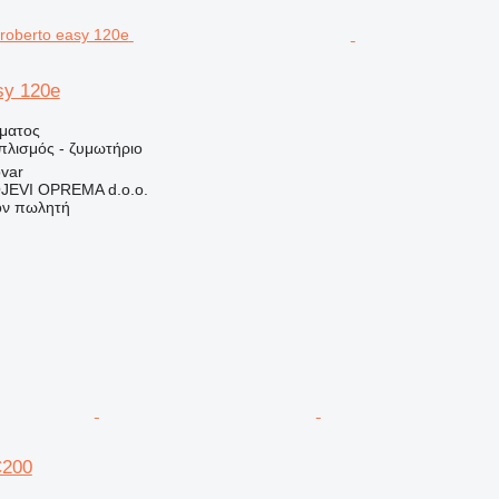
sy 120e
ήματος
πλισμός - ζυμωτήριο
ovar
EVI OPREMA d.o.o.
τον πωλητή
C200