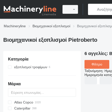
Machineryline
Βιομηχανικοί εξοπλισμοί
Βιομηχανικοί εξοπλισμ
Βιομηχανικοί εξοπλισμοί Pietroberto
6 αγγελίες:
Β
Κατηγορία
Φίλτρο
εξοπλισμοί τροφίμων
Ταξινόμηση
:
Ημερ
εξοπλισμοί αρτοποιίας
Ημερομηνία κατ
ζυμωτήρια
Μάρκα
διαχωριστικά ζύμης
πλαστικές μηχανές ζύμης
Atlas Copco
PDS
APD
AB
Ensis
VZ
AG3
Caterpillar
Pega
DrillAir
QAS
PDP
E-series
B-series
BM
GFS
VT
Rover
533
Airpure
BySprint Fiber
CK
SR