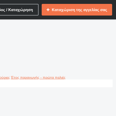
δος / Καταχώρηση
Καταχώριση της αγγελίας σας
ούριες
Έτος παραγωγής - πρώτα παλιές