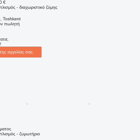
0 €
πλισμός - διαχωριστικό ζύμης
, Toshkent
τον πωλητή
ατα;
!
της αγγελίας σας
ήματος
πλισμός - ζυμωτήριο