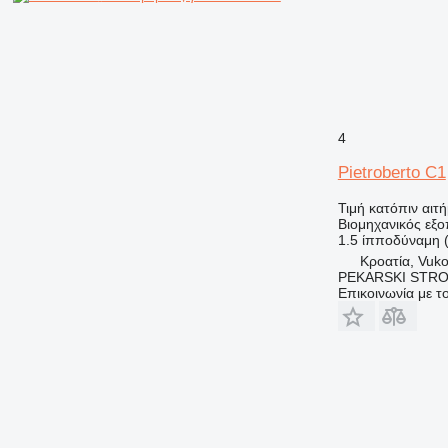
4
Pietroberto C1
Τιμή κατόπιν αιτ
Βιομηχανικός εξο
1.5 ίπποδύναμη 
Κροατία, Vuk
PEKARSKI STROJ
Επικοινωνία με 