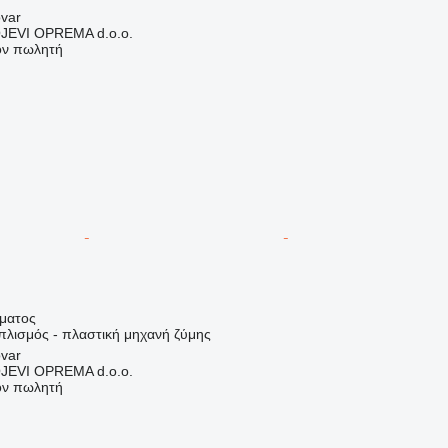
ovar
EVI OPREMA d.o.o.
τον πωλητή
ήματος
πλισμός - πλαστική μηχανή ζύμης
ovar
EVI OPREMA d.o.o.
τον πωλητή