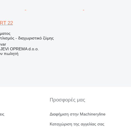
ART 22
ήματος
πλισμός - διαχωριστικό ζύμης
ovar
EVI OPREMA d.o.o.
τον πωλητή
Προσφορές μας
εις
Διαφήμιση στην Machineryline
Καταχώριση της αγγελίας σας