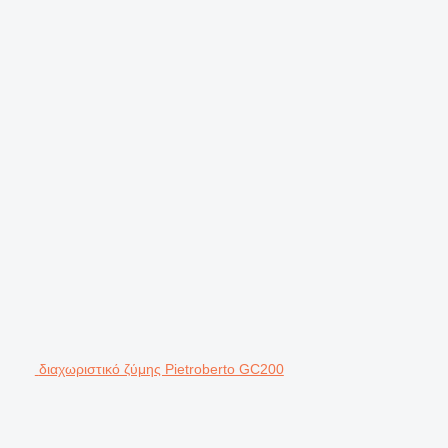
διαχωριστικό ζύμης Pietroberto GC200