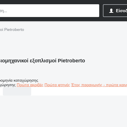
Είσο
οί Pietroberto
ιομηχανικοί εξοπλισμοί Pietroberto
ομηνία καταχώρησης
αχώρησης
Πρώτα ακριβές
Πρώτα φτηνές
Έτος παραγωγής - πρώτα καιν