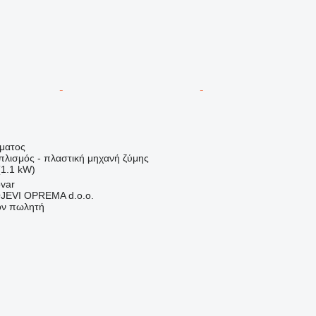
ήματος
πλισμός - πλαστική μηχανή ζύμης
(1.1 kW)
ovar
EVI OPREMA d.o.o.
τον πωλητή