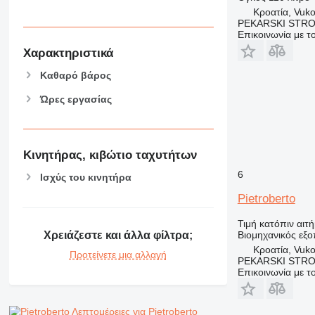
Κροατία, Vuk
PEKARSKI STROJ
Επικοινωνία με 
Χαρακτηριστικά
Καθαρό βάρος
Ώρες εργασίας
Κινητήρας, κιβώτιο ταχυτήτων
6
Ισχύς του κινητήρα
Pietroberto
Τιμή κατόπιν αιτ
Βιομηχανικός εξο
Χρειάζεστε και άλλα φίλτρα;
Κροατία, Vuk
Προτείνετε μια αλλαγή
PEKARSKI STROJ
Επικοινωνία με 
Λεπτομέρειες για Pietroberto