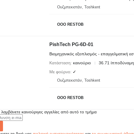
Ουζμπεκιστάν, Toshkent
OOO RESTOB
PishTech PG-6D-01
Βιομηχανικός εξοπλισμός - επαγγελματική εσ
Κατάσταση
καινούριο
36.71 ίπποδύναμη
Με φούρνο
✓
Ουζμπεκιστάν, Toshkent
OOO RESTOB
α λαμβάνετε καινούριγες αγγελίες από αυτό το τμήμα
εστε τη δική μας
πολιτική εμπιστευτικότητας
και
το συμφωνητικό άδεια