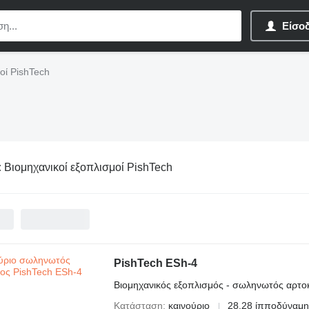
Είσο
οί PishTech
:
Βιομηχανικοί εξοπλισμοί PishTech
PishTech ESh-4
Βιομηχανικός εξοπλισμός - σωληνωτός αρτο
Κατάσταση
καινούριο
28.28 ίπποδύναμη