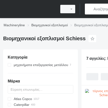
Machineryline
Βιομηχανικοί εξοπλισμοί
Βιομηχανικοί εξοπλισμ
Βιομηχανικοί εξοπλισμοί Schiess
Κατηγορία
7 αγγελίες:
μηχανήματα επεξεργασίας μετάλλου
τόρνοι επεξεργασίας μετάλλου
μηχανήματα διάτρησης
Μάρκα
περιστροφικές τράπεζες
Atlas Copco
PDS
APD
AB
Ensis
VZ
AG3
Caterpillar
Pega
DrillAir
QAS
PDP
E-series
B-series
BM
GFS
VT
Rover
PA
Airpure
BySprint Fiber
CK
SR