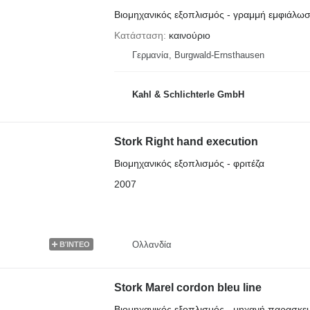
Βιομηχανικός εξοπλισμός - γραμμή εμφιάλω
Κατάσταση
καινούριο
Γερμανία, Burgwald-Ernsthausen
Kahl & Schlichterle GmbH
Stork Right hand execution
Βιομηχανικός εξοπλισμός - φριτέζα
2007
Ολλανδία
ΒΊΝΤΕΟ
Stork Marel cordon bleu line
Βιομηχανικός εξοπλισμός - μηχανή παρασκε