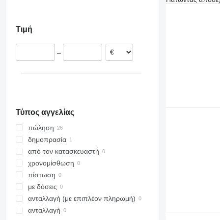
Ολλανδία
ZT
Πολωνία
Τιμή
Γερμανία
Ισπανία
–
Βέλγιο
Πορτογαλία
Λιθουανία
Μεγάλη Βρετανία
Τύπος αγγελίας
πώληση
δημοπρασία
από τον κατασκευαστή
χρονομίσθωση
πίστωση
με δόσεις
ανταλλαγή (με επιπλέον πληρωμή)
ανταλλαγή