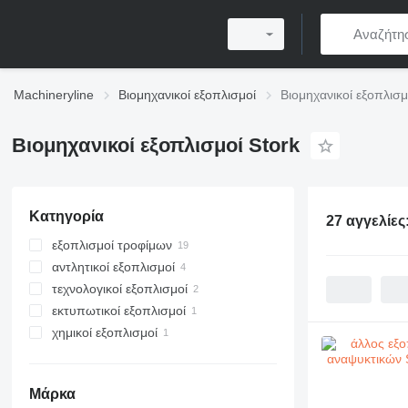
Machineryline
Βιομηχανικοί εξοπλισμοί
Βιομηχανικοί εξοπλισμ
Βιομηχανικοί εξοπλισμοί Stork
Κατηγορία
27 αγγελίες
εξοπλισμοί τροφίμων
αντλητικοί εξοπλισμοί
εξοπλισμοί επεξεργασίας κρεάτων
τεχνολογικοί εξοπλισμοί
εξοπλισμοί παραγωγής
μηχανοκίνητες αντλίες
μηχανές παναρίσματος
αναψυκτικών
εκτυπωτικοί εξοπλισμοί
βιομηχανικές αντλίες
αποξηραντικοί εξοπλισμοί
μηχανές παρασκευής
εξοπλισμοί γρήγορου φαγητού
μπιφτεκιών
γραμμές εμφιάλωσης
χημικοί εξοπλισμοί
βιομηχανικές δεξαμενές
μηχανές μεταξοτυπίας
εξοπλισμοί επεξεργασίας γάλακτος
άλλοι εξοπλισμοί επεξεργασίας
μηχανές πλήρωσης δοχείων
φριτέζες
χημικοί αντιδραστήρες
κρεάτων
άλλοι εξοπλισμοί παραγωγής
φορμαριστικά μπιφτεκιών
άλλοι εξοπλισμοί τροφίμων
αναψυκτικών
παστεριωτές γάλακτος
Μάρκα