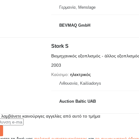
Γερμανία, Menslage
BEVMAQ GmbH
Stork S
Βιομηχανικός εξοπλισμός - άλλος εξοπλισμό
2003
Καύσιμο
ηλεκτρικός
Λιθουανία, Kaišiadorys
Auction Baltic UAB
α λαμβάνετε καινούριγες αγγελίες από αυτό το τμήμα
εστε τη δική μας
πολιτική εμπιστευτικότητας
και
το συμφωνητικό άδεια