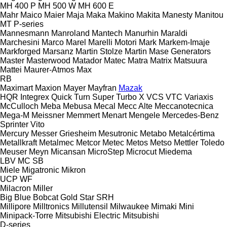
MH 400 P
MH 500 W
MH 600 E
Mahr
Maico
Maier
Maja
Maka
Makino
Makita
Manesty
Manitou
MT
P-series
Mannesmann
Manroland
Mantech
Manurhin
Maraldi
Marchesini
Marco
Marel
Marelli Motori
Mark
Markem-Imaje
Markforged
Marsanz
Martin Stolze
Martin
Mase Generators
Master
Masterwood
Matador
Matec
Matra
Matrix
Matsuura
Mattei
Maurer-Atmos
Max
RB
Maximart
Maxion
Mayer
Mayfran
Mazak
HQR
Integrex
Quick Turn
Super Turbo X
VCS
VTC
Variaxis
McCulloch
Meba
Mebusa
Mecal
Mecc Alte
Meccanotecnica
Mega-M
Meissner
Memmert
Menart
Mengele
Mercedes-Benz
Sprinter
Vito
Mercury
Messer Griesheim
Mesutronic
Metabo
Metalcértima
Metallkraft
Metalmec
Metcor
Metec
Metos
Metso
Mettler Toledo
Meuser
Meyn
Micansan
MicroStep
Microcut
Miedema
LBV
MC
SB
Miele
Migatronic
Mikron
UCP
WF
Milacron
Miller
Big Blue
Bobcat
Gold Star
SRH
Millipore
Milltronics
Millutensil
Milwaukee
Mimaki
Mini
Minipack-Torre
Mitsubishi Electric
Mitsubishi
D-series