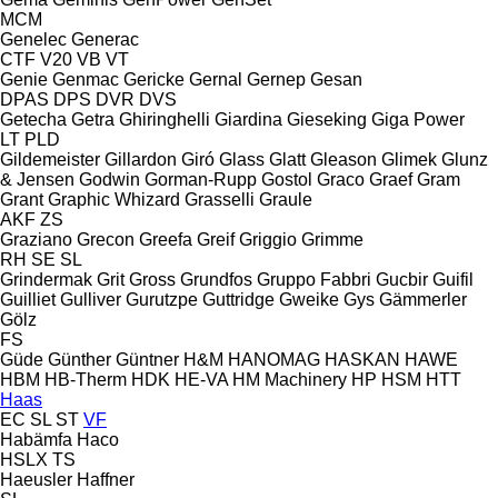
MCM
Genelec
Generac
CTF
V20
VB
VT
Genie
Genmac
Gericke
Gernal
Gernep
Gesan
DPAS
DPS
DVR
DVS
Getecha
Getra
Ghiringhelli
Giardina
Gieseking
Giga Power
LT
PLD
Gildemeister
Gillardon
Giró
Glass
Glatt
Gleason
Glimek
Glunz
& Jensen
Godwin
Gorman-Rupp
Gostol
Graco
Graef
Gram
Grant
Graphic Whizard
Grasselli
Graule
AKF
ZS
Graziano
Grecon
Greefa
Greif
Griggio
Grimme
RH
SE
SL
Grindermak
Grit
Gross
Grundfos
Gruppo Fabbri
Gucbir
Guifil
Guilliet
Gulliver
Gurutzpe
Guttridge
Gweike
Gys
Gämmerler
Gölz
FS
Güde
Günther
Güntner
H&M
HANOMAG
HASKAN
HAWE
HBM
HB‑Therm
HDK
HE-VA
HM Machinery
HP
HSM
HTT
Haas
EC
SL
ST
VF
Habämfa
Haco
HSLX
TS
Haeusler
Haffner