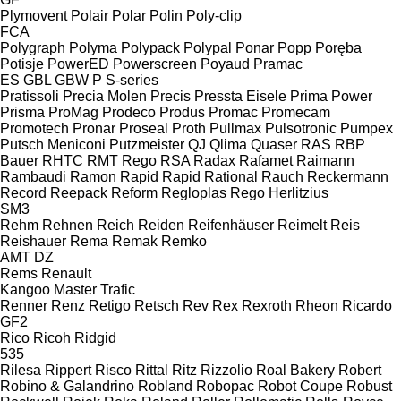
Plymovent
Polair
Polar
Polin
Poly-clip
FCA
Polygraph
Polyma
Polypack
Polypal
Ponar
Popp
Poręba
Potisje
PowerED
Powerscreen
Poyaud
Pramac
ES
GBL
GBW
P
S-series
Pratissoli
Precia Molen
Precis
Pressta Eisele
Prima Power
Prisma
ProMag
Prodeco
Produs
Promac
Promecam
Promotech
Pronar
Proseal
Proth
Pullmax
Pulsotronic
Pumpex
Putsch Meniconi
Putzmeister
QJ
Qlima
Quaser
RAS
RBP
Bauer
RHTC
RMT Rego
RSA
Radax
Rafamet
Raimann
Rambaudi
Ramon
Rapid
Rapid
Rational
Rauch
Reckermann
Record
Reepack
Reform
Regloplas
Rego Herlitzius
SM3
Rehm
Rehnen
Reich
Reiden
Reifenhäuser
Reimelt
Reis
Reishauer
Rema
Remak
Remko
AMT
DZ
Rems
Renault
Kangoo
Master
Trafic
Renner
Renz
Retigo
Retsch
Rev
Rex
Rexroth
Rheon
Ricardo
GF2
Rico
Ricoh
Ridgid
535
Rilesa
Rippert
Risco
Rittal
Ritz
Rizzolio
Roal Bakery
Robert
Robino & Galandrino
Robland
Robopac
Robot Coupe
Robust