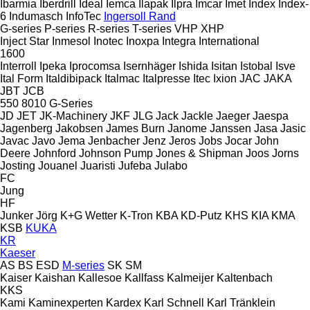
Ibarmia
Iberdrill
Ideal
Iemca
Ilapak
Ilpra
Imcar
Imet
Index
Index-
6
Indumasch
InfoTec
Ingersoll Rand
G-series
P-series
R-series
T-series
VHP
XHP
Inject Star
Inmesol
Inotec
Inoxpa
Integra
International
1600
Interroll
Ipeka
Iprocomsa
Isernhäger
Ishida
Isitan
Istobal
Isve
Ital Form
Italdibipack
Italmac
Italpresse
Itec
Ixion
JAC
JAKA
JBT
JCB
550
8010
G-Series
JD
JET
JK-Machinery
JKF
JLG
Jack
Jackle
Jaeger
Jaespa
Jagenberg
Jakobsen
James Burn
Janome
Janssen
Jasa
Jasic
Javac
Javo
Jema
Jenbacher
Jenz
Jeros
Jobs
Jocar
John
Deere
Johnford
Johnson Pump
Jones & Shipman
Joos
Jorns
Josting
Jouanel
Juaristi
Jufeba
Julabo
FC
Jung
HF
Junker
Jörg
K+G Wetter
K-Tron
KBA
KD-Putz
KHS
KIA
KMA
KSB
KUKA
KR
Kaeser
AS
BS
ESD
M-series
SK
SM
Kaiser
Kaishan
Kallesoe
Kallfass
Kalmeijer
Kaltenbach
KKS
Kami
Kaminexperten
Kardex
Karl Schnell
Karl Tränklein