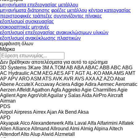
μηχανήματα επεξεργασίας μετάλλου
μηχανήματα διάτρησης
φρέζες μετάλλου
κέντρα κατεργασίας
περιστροφικές τράπεζες
συντονίζοντες πίνακες
εξοπλισμοί συσκευασίας
σακοραπτικές μηχανές
εξοπλισμοί επεξεργασίας ανακυκλώσιμων υλικών
εξοπλισμοί ανακύκλωσης πλαστικών
εμφάνιση όλων
Μάρκα
Δεν βρέθηκαν αποτελέσματα για αυτό το ερώτημα
3D Systems
3Kare
3M
A.TOM
AB
ABA
ABAC
ABB
ABC
ABG
AC Hydraulic
ACM
AEG
AES
AFT
AGT
AL-KO
AMA
AMS
AMT
AP
APV
ARO
ASM
ATS
AVK
AVR
AVS
AXA
AZ
AZO
Abat
Abene
AccuteX
Accuway
Aciera
Adige
Adira
Aermec
Aeromatic
Aerzen
Affeldt
Agathon
Agfa
Aggreko
Agie Charmilles
Agie
Agilent
Agre
AgroVolt
Aguilar y Salas
Aida
AirPro
Aircraft
Airman
PDS
Airpol
Airpress
Airrex
Ajan
Ak Bend
Aksa
APD
Akyapak
Alco
Alexanderwerk
Alfa Laval
Alfa
Alfarimini
Alfatek
Allen
Alliance
Allmand
Allround
Almi
Almig
Alpina
Altech
Altendorf
Alto
Alup
Alwid
Alzmetall