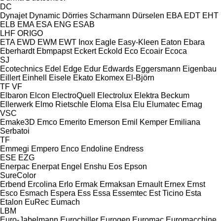
DC
Dynajet
Dynamic
Dörries Scharmann
Dürselen
EBA
EDT
EHT
ELB
EMA
ESA ENG
ESAB
LHF
ORIGO
ETA
EWD
EWM
EWT Inox
Eagle
Easy-Kleen
Eaton
Ebara
Eberhardt
Ebmpapst
Eckert
Eckold
Eco
Ecoair
Ecoca
SJ
Ecotechnics
Edel
Edge
Edur
Edwards
Eggersmann
Eigenbau
Eillert
Einhell
Eisele
Ekato
Ekomex
El-Björn
TF
VF
Elbaron
Elcon
ElectroQuell
Electrolux
Elektra Beckum
Ellerwerk
Elmo Rietschle
Eloma
Elsa
Elu
Elumatec
Emag
VSC
Emake3D
Emco
Emerito
Emerson
Emil Kemper
Emiliana
Serbatoi
TF
Emmegi
Empero
Enco
Endoline
Endress
ESE
EZG
Enerpac
Enerpat
Engel
Enshu
Eos
Epson
SureColor
Erbend
Ercolina
Erlo
Ermak
Ermaksan
Ernault
Ernex
Ernst
Esco
Esmach
Espera
Ess
Essa
Essemtec
Est Ticino
Esta
Etalon
EuRec
Eumach
LBM
Euro-Jabelmann
Eurochiller
Eurogen
Euromac
Euromacchine