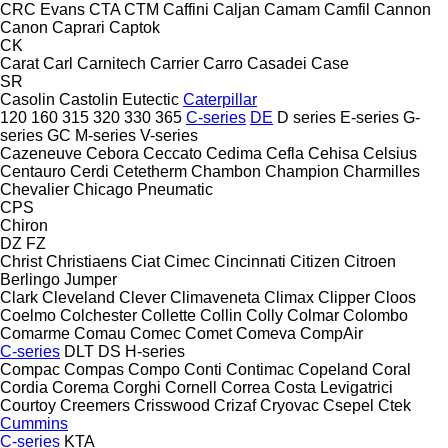
CRC Evans
CTA
CTM
Caffini
Caljan
Camam
Camfil
Cannon
Canon
Caprari
Captok
CK
Carat
Carl
Carnitech
Carrier
Carro
Casadei
Case
SR
Casolin
Castolin Eutectic
Caterpillar
120
160
315
320
330
365
C-series
DE
D series
E-series
G-
series
GC
M-series
V-series
Cazeneuve
Cebora
Ceccato
Cedima
Cefla
Cehisa
Celsius
Centauro
Cerdi
Cetetherm
Chambon
Champion
Charmilles
Chevalier
Chicago Pneumatic
CPS
Chiron
DZ
FZ
Christ
Christiaens
Ciat
Cimec
Cincinnati
Citizen
Citroen
Berlingo
Jumper
Clark
Cleveland
Clever
Climaveneta
Climax
Clipper
Cloos
Coelmo
Colchester
Collette
Collin
Colly
Colmar
Colombo
Comarme
Comau
Comec
Comet
Comeva
CompAir
C-series
DLT
DS
H-series
Compac
Compas
Compo
Conti
Contimac
Copeland
Coral
Cordia
Corema
Corghi
Cornell
Correa
Costa Levigatrici
Courtoy
Creemers
Crisswood
Crizaf
Cryovac
Csepel
Ctek
Cummins
C-series
KTA