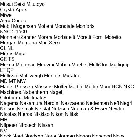
Mitsui Seiki
Mitutoyo
Crysta-Apex
Miwe
Aero
Condo
Mobil
Mogensen
Molteni
Mondiale
Monforts
KNC 5 1500
Monnier+Zahner
Morara
Morbidelli
Moretti Forni
Moretto
Morgan
Morgana
Mori Seiki
CL
NL
Morris
Mosa
GE
TS
Mosca
Motoman
Mouvex
Mubea
Mueller
MultiOne
Multiquip
LT
QP
Multivac
Multiweigh
Munters
Muratec
MD
MT
MW
Mäder Pressen
Mössner
Müller Martini
Müller
Müro
NGK
NKO
Machines
Nabertherm
Nagel
Citoborma
Multinak S
Nagema
Nakamura
Nardini
Nazzareno
Nederman
Neff
Negri
Nelson
Netmak
Netstal
Netzsch
Neuman & Esser
Newtec
Nicolas
Nieros
Nikkiso
Nikon
Nilfisk
MH
Nilpeter
Nirotech
Nissan
NV
Nock
Nord
Nordson
Norje
Normag
Norton
Norwood
Nova