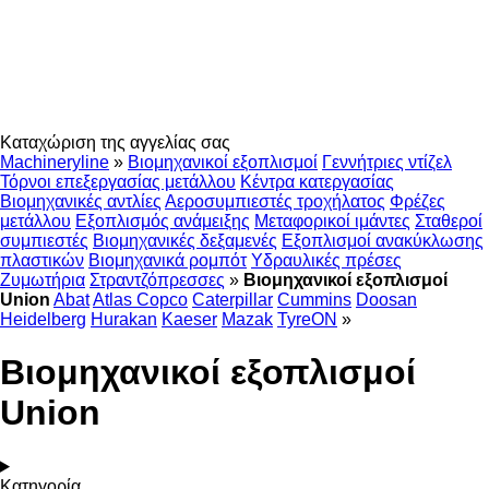
Καταχώριση της αγγελίας σας
Machineryline
»
Βιομηχανικοί εξοπλισμοί
Γεννήτριες ντίζελ
Τόρνοι επεξεργασίας μετάλλου
Κέντρα κατεργασίας
Βιομηχανικές αντλίες
Αεροσυμπιεστές τροχήλατος
Φρέζες
μετάλλου
Εξοπλισμός ανάμειξης
Μεταφορικοί ιμάντες
Σταθεροί
συμπιεστές
Βιομηχανικές δεξαμενές
Εξοπλισμοί ανακύκλωσης
πλαστικών
Βιομηχανικά ρομπότ
Υδραυλικές πρέσες
Ζυμωτήρια
Στραντζόπρεσσες
»
Βιομηχανικοί εξοπλισμοί
Union
Abat
Atlas Copco
Caterpillar
Cummins
Doosan
Heidelberg
Hurakan
Kaeser
Mazak
TyreON
»
Βιομηχανικοί εξοπλισμοί
Union
Κατηγορία