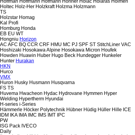
Hoffman
Hoffmann
Hofmann
Hohner
Holac
Holaras
Holmen
Holtec
Holz-Her
Holzkraft
Holzma
Holzmann
TS
Holzstar
Homag
Kal
Profi
Homburg
Honda
EB
EU
WT
Hongniu
Horizon
AC
AFC
BQ
CCR
CRF
HMU
MC
PJ
SPF
ST
StitchLiner
VAC
Hoshizaki
Hosokawa Alpine
Hosokawa Micron
Houfek
Howden
Huawin
Huber
Hugo Beck
Hundegger
Hunkeler
Hunter
Hurakan
HKN
Hurco
VMX
Huron
Husky
Husmann
Husqvarna
FS
TS
Huvema
Hwacheon
Hydac
Hydrovane
Hymmen
Hyper
Welding
Hypertherm
Hyundai
H-series
i-Series
Hämmerle
Höcker Polytechnik
Hübner
Hüdig
Hüller Hille
ICE
IDM
IKA
IMA
IMC
IMS
IMT
IPC
PW
ISG Pack
IVECO
Daily