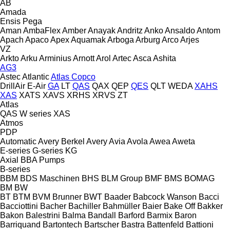
AB
Amada
Ensis
Pega
Aman
AmbaFlex
Amber
Anayak
Andritz
Anko
Ansaldo
Antom
Apach
Apaco
Apex
Aquamak
Arboga
Arburg
Arco
Arjes
VZ
Arkto
Arku
Arminius
Arnott
Arol
Artec
Asca
Ashita
AG3
Astec
Atlantic
Atlas Copco
DrillAir
E-Air
GA
LT
QAS
QAX
QEP
QES
QLT
WEDA
XAHS
XAS
XATS
XAVS
XRHS
XRVS
ZT
Atlas
QAS
W series
XAS
Atmos
PDP
Automatic
Avery Berkel
Avery
Avia
Avola
Awea
Aweta
E-series
G-series
KG
Axial
BBA Pumps
B-series
BBM
BDS Maschinen
BHS
BLM Group
BMF
BMS
BOMAG
BM
BW
BT
BTM
BVM Brunner
BWT
Baader
Babcock Wanson
Bacci
Bacciottini
Bacher
Bachiller
Bahmüller
Baier
Bake Off
Bakker
Bakon
Balestrini
Balma
Bandall
Barford
Barmix
Baron
Barriquand
Bartontech
Bartscher
Bastra
Battenfeld
Battioni