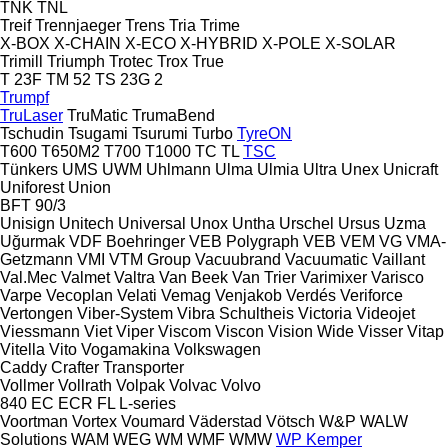
TNK
TNL
Treif
Trennjaeger
Trens
Tria
Trime
X-BOX
X-CHAIN
X-ECO
X-HYBRID
X-POLE
X-SOLAR
Trimill
Triumph
Trotec
Trox
True
T 23F
TM 52
TS 23G 2
Trumpf
TruLaser
TruMatic
TrumaBend
Tschudin
Tsugami
Tsurumi
Turbo
TyreON
T600
T650M2
T700
T1000
TC
TL
TSC
Tünkers
UMS
UWM
Uhlmann
Ulma
Ulmia
Ultra
Unex
Unicraft
Uniforest
Union
BFT 90/3
Unisign
Unitech
Universal
Unox
Untha
Urschel
Ursus
Uzma
Uğurmak
VDF Boehringer
VEB Polygraph
VEB
VEM
VG
VMA-
Getzmann
VMI
VTM Group
Vacuubrand
Vacuumatic
Vaillant
Val.Mec
Valmet
Valtra
Van Beek
Van Trier
Varimixer
Varisco
Varpe
Vecoplan
Velati
Vemag
Venjakob
Verdés
Veriforce
Vertongen
Viber-System
Vibra Schultheis
Victoria
Videojet
Viessmann
Viet
Viper
Viscom
Viscon
Vision Wide
Visser
Vitap
Vitella
Vito
Vogamakina
Volkswagen
Caddy
Crafter
Transporter
Vollmer
Vollrath
Volpak
Volvac
Volvo
840
EC
ECR
FL
L-series
Voortman
Vortex
Voumard
Väderstad
Vötsch
W&P
WALW
Solutions
WAM
WEG
WM
WMF
WMW
WP Kemper