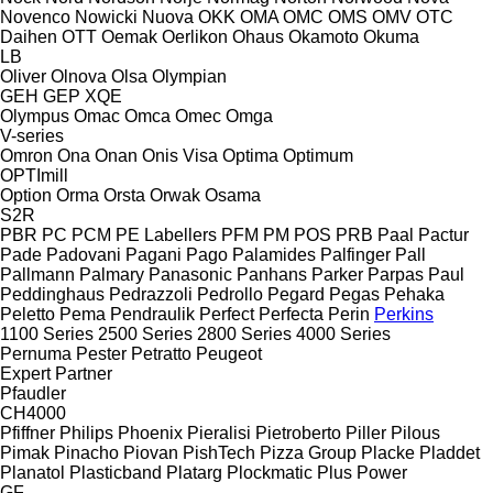
Novenco
Nowicki
Nuova
OKK
OMA
OMC
OMS
OMV
OTC
Daihen
OTT
Oemak
Oerlikon
Ohaus
Okamoto
Okuma
LB
Oliver
Olnova
Olsa
Olympian
GEH
GEP
XQE
Olympus
Omac
Omca
Omec
Omga
V-series
Omron
Ona
Onan
Onis Visa
Optima
Optimum
OPTImill
Option
Orma
Orsta
Orwak
Osama
S2R
PBR
PC
PCM
PE Labellers
PFM
PM
POS
PRB
Paal
Pactur
Pade
Padovani
Pagani
Pago
Palamides
Palfinger
Pall
Pallmann
Palmary
Panasonic
Panhans
Parker
Parpas
Paul
Peddinghaus
Pedrazzoli
Pedrollo
Pegard
Pegas
Pehaka
Peletto
Pema
Pendraulik
Perfect
Perfecta
Perin
Perkins
1100 Series
2500 Series
2800 Series
4000 Series
Pernuma
Pester
Petratto
Peugeot
Expert
Partner
Pfaudler
CH4000
Pfiffner
Philips
Phoenix
Pieralisi
Pietroberto
Piller
Pilous
Pimak
Pinacho
Piovan
PishTech
Pizza Group
Placke
Pladdet
Planatol
Plasticband
Platarg
Plockmatic
Plus Power
GF