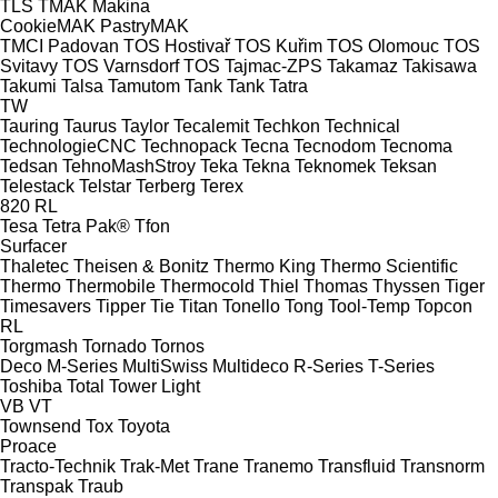
TLS
TMAK Makina
CookieMAK
PastryMAK
TMCI Padovan
TOS Hostivař
TOS Kuřim
TOS Olomouc
TOS
Svitavy
TOS Varnsdorf
TOS
Tajmac-ZPS
Takamaz
Takisawa
Takumi
Talsa
Tamutom
Tank
Tank
Tatra
TW
Tauring
Taurus
Taylor
Tecalemit
Techkon
Technical
TechnologieCNC
Technopack
Tecna
Tecnodom
Tecnoma
Tedsan
TehnoMashStroy
Teka
Tekna
Teknomek
Teksan
Telestack
Telstar
Terberg
Terex
820
RL
Tesa
Tetra Pak®
Tfon
Surfacer
Thaletec
Theisen & Bonitz
Thermo King
Thermo Scientific
Thermo
Thermobile
Thermocold
Thiel
Thomas
Thyssen
Tiger
Timesavers
Tipper Tie
Titan
Tonello
Tong
Tool-Temp
Topcon
RL
Torgmash
Tornado
Tornos
Deco
M-Series
MultiSwiss
Multideco
R-Series
T-Series
Toshiba
Total
Tower Light
VB
VT
Townsend
Tox
Toyota
Proace
Tracto-Technik
Trak-Met
Trane
Tranemo
Transfluid
Transnorm
Transpak
Traub