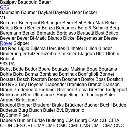
Battipav
Baudouin
Bauer
GFS
Baumann
Baumer
Baykal
Baytekin
Bear
Becker
VT
Becomix
Beerepoot
Behringer
Beier
Beil
Beka-Mak
Beko
Belotti
Bema
Benier
Benza
Bercomex
Berg & Schmid
Berg
Bergmann
Berkel
Bernardo
Bertolaso
Bertuetti
Best
Betico
Beyeler
Beyer
Bi-Matic
Bianco
Bickel
Biegemaster
Biesse
Rover
Skipper
Big Red
Biglia
Bijlsma Hercules
Billhöfer
Billion
Binder
Binderberger
Bitzer
Bizerba
Blackmer
Blagdon
Blitz
Blohm
Bobcat
533
PA
Bobst
Bode
Bodor
Boere
Bogazici Makina
Boge
Bograma
Bohle
Boku
Bomar
Bombled
Bominox
Bonfiglioli
Bonnet
Boratas
Bosch Rexroth
Bosch
Boschert
Bosfor
Boss
Bostitch
Bot RVS
Boy
Boyens
Brabender
Bramidan
Brandt
Branson
Braun
Bredenoord
Brehmer
Breitner
Brema
Breston
Bridgeport
Brinkmann
Brio Ultrasonics
Briquetting Technology
Britec
Airpure
Britecpure
Brodpol
Brother
Bruderer
Bruks
Brückner
Bucher
Buchi
Budde
Buderus
Burg
Busch
Butler
BvL
Bystronic
BySprint Fiber
Bäuerle
Bühler
Bürkle
Bütfering
C.P. Bourg
CAM
CBI
CEIA
CEJN
CFS
CFT
CMA
CMB
CMC
CME
CMS
CMT
CMZ
CNC