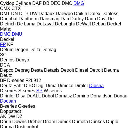
Cyklop
Cylinda
DAF
DB
DEC
DMC
DMG
CMX
CTX
DMT
DN
DTB
DW
Dadaux
Daewoo
Daikin
Dalex
Danfoss
Danobat
Dantherm
Daosmaq
Dari
Darley
Daub
Davi
De
Dietrich
De Lama
DeLaval
DeLonghi
DeWalt
Debag
Deckel
Maho
DMC
DMU
Deckel
FP
KF
Defum
Degen
Delta
Demag
SC
Denios
Denyo
DCA
Depco
Deprag
Desta
Detasis
Detroit Diesel
Detroit
Deuma
Deutz
BF
D-series
F2L912
Deutz-Fahr
DiBO
Digi
Dima
Dimeco
Dimter
Diosna
D-series
S-series
SP
W-series
Dirinler
Disa
DoALL
Dobot
Domasz
Domino
Donaldson
Donau
Doosan
B-series
G-series
Doppstadt
AK
DW
DZ
Dorin
Downs
Dreher
Driam
Dumek
Dumeta
Dunkes
Duplo
Durma
Dustcontrol