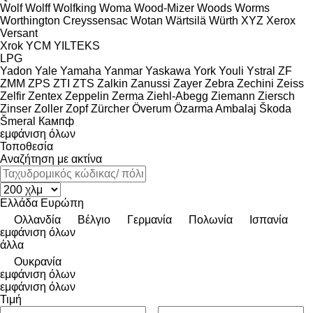
Wolf
Wolff
Wolfking
Woma
Wood-Mizer
Woods
Worms
Worthington Creyssensac
Wotan
Wärtsilä
Würth
XYZ
Xerox
Versant
Xrok
YCM
YILTEKS
LPG
Yadon
Yale
Yamaha
Yanmar
Yaskawa
York
Youli
Ystral
ZF
ZMM
ZPS
ZTI
ZTS
Zalkin
Zanussi
Zayer
Zebra
Zechini
Zeiss
Zelfir
Zentex
Zeppelin
Zerma
Ziehl-Abegg
Ziemann
Ziersch
Zinser
Zoller
Zopf
Zürcher
Överum
Özarma Ambalaj
Škoda
Šmeral
Кампф
εμφάνιση όλων
Τοποθεσία
Αναζήτηση με ακτίνα
Ελλάδα
Ευρώπη
Ολλανδία
Βέλγιο
Γερμανία
Πολωνία
Ισπανία
εμφάνιση όλων
άλλα
Ουκρανία
εμφάνιση όλων
εμφάνιση όλων
Τιμή