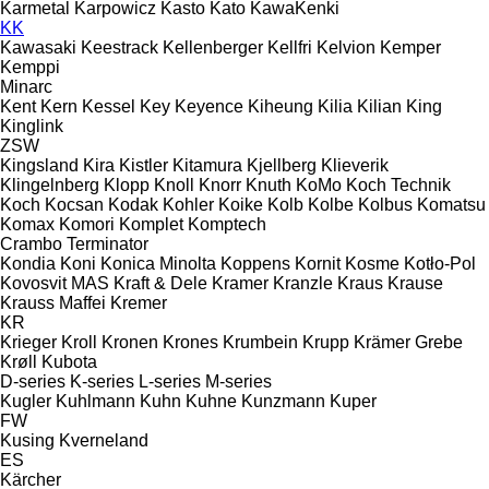
Karmetal
Karpowicz
Kasto
Kato
KawaKenki
KK
Kawasaki
Keestrack
Kellenberger
Kellfri
Kelvion
Kemper
Kemppi
Minarc
Kent
Kern
Kessel
Key
Keyence
Kiheung
Kilia
Kilian
King
Kinglink
ZSW
Kingsland
Kira
Kistler
Kitamura
Kjellberg
Klieverik
Klingelnberg
Klopp
Knoll
Knorr
Knuth
KoMo
Koch Technik
Koch
Kocsan
Kodak
Kohler
Koike
Kolb
Kolbe
Kolbus
Komatsu
Komax
Komori
Komplet
Komptech
Crambo
Terminator
Kondia
Koni
Konica Minolta
Koppens
Kornit
Kosme
Kotło-Pol
Kovosvit MAS
Kraft & Dele
Kramer
Kranzle
Kraus
Krause
Krauss Maffei
Kremer
KR
Krieger
Kroll
Kronen
Krones
Krumbein
Krupp
Krämer Grebe
Krøll
Kubota
D-series
K-series
L-series
M-series
Kugler
Kuhlmann
Kuhn
Kuhne
Kunzmann
Kuper
FW
Kusing
Kverneland
ES
Kärcher