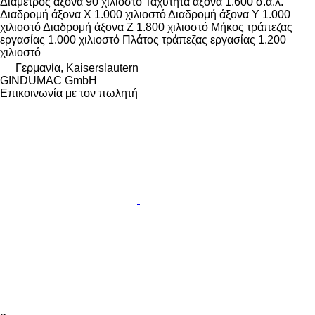
Διάμετρος άξονα
90 χιλιοστό
Ταχύτητα άξονα
1.600 σ.α.λ.
Διαδρομή άξονα X
1.000 χιλιοστό
Διαδρομή άξονα Y
1.000
χιλιοστό
Διαδρομή άξονα Z
1.800 χιλιοστό
Μήκος τράπεζας
εργασίας
1.000 χιλιοστό
Πλάτος τράπεζας εργασίας
1.200
χιλιοστό
Γερμανία, Kaiserslautern
GINDUMAC GmbH
Επικοινωνία με τον πωλητή