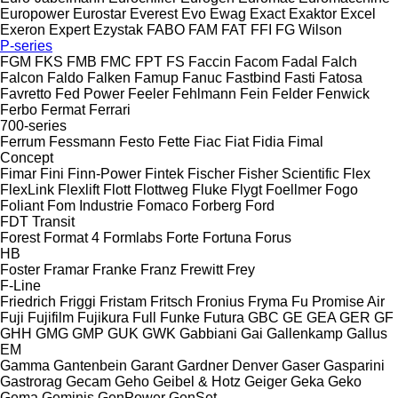
Europower
Eurostar
Everest
Evo
Ewag
Exact
Exaktor
Excel
Exeron
Expert
Ezystak
FABO
FAM
FAT
FFI
FG Wilson
P-series
FGM
FKS
FMB
FMC
FPT
FS
Faccin
Facom
Fadal
Falch
Falcon
Faldo
Falken
Famup
Fanuc
Fastbind
Fasti
Fatosa
Favretto
Fed Power
Feeler
Fehlmann
Fein
Felder
Fenwick
Ferbo
Fermat
Ferrari
700-series
Ferrum
Fessmann
Festo
Fette
Fiac
Fiat
Fidia
Fimal
Concept
Fimar
Fini
Finn-Power
Fintek
Fischer
Fisher Scientific
Flex
FlexLink
Flexlift
Flott
Flottweg
Fluke
Flygt
Foellmer
Fogo
Foliant
Fom Industrie
Fomaco
Forberg
Ford
FDT
Transit
Forest
Format 4
Formlabs
Forte
Fortuna
Forus
HB
Foster
Framar
Franke
Franz
Frewitt
Frey
F-Line
Friedrich
Friggi
Fristam
Fritsch
Fronius
Fryma
Fu Promise Air
Fuji
Fujifilm
Fujikura
Full
Funke
Futura
GBC
GE
GEA
GER
GF
GHH
GMG
GMP
GUK
GWK
Gabbiani
Gai
Gallenkamp
Gallus
EM
Gamma
Gantenbein
Garant
Gardner Denver
Gaser
Gasparini
Gastrorag
Gecam
Geho
Geibel & Hotz
Geiger
Geka
Geko
Gema
Geminis
GenPower
GenSet