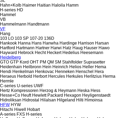
SL
Hahn+Kolb
Haimer
Haitian
Haloila
Hamm
H-series
HD
Hammel
VB
Hammelmann
Handtmann
VF
Hang
103 LO
103 SP
107-20
136D
Hankook
Hanna
Hans
Hanwha
Hardinge
Harrison
Harsan
Hartford
Hartmann
Hartner
Harwi
Hatz
Haug
Hauser
Hawo
Hayward
Hebrock
Hecht
Heckert
Hedelius
Heesemann
Heidelberg
GTO
GTP
Kord
OHT
PM
QM
SM
Stahlfolder
Suprasetter
Heidenhain
Heilbronn
Hein
Heinrich
Helios
Heller
Hema
Hendi
Henkelman
Henkovac
Henneken
Henschel
Hera
Heraeus
Herbold
Herbort
Hercules
Herkules
Herlitzius
Herma
Hermle
C-series
U-series
UWF
Hertz Kompressoren
Herzog & Heymann
Heska
Hess
Hesse+Co
Heuft
Hewlett Packard
Hexagon
Heyligenstaedt
Hidroliksan
Hidrostal
Hilalsan
Hilgeland
Hilti
Himoinsa
HFW
HYW
Hitachi
Hiwell
Hobart
A-series
FXS
H-series