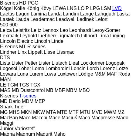
B-series
HD
PGG
Kögel
Kölle
König
Kövy
LEWA
LNS
LOIP
LPG
LSM
LVD
Laetus
Lagun
Lamina
Landa
Landini
Lange
Langguth
Laska
Lastek
Lauda
Leadermac
Leadwell
Ledinek
Lefort
500
600
Leica
Leistritz
Leitz
Lennox
Leo
Leonhardt
Leroy-Somer
Lexmark
Leybold
Liebherr
Ligmatech
Lillnord
Lima
Liming
Lincoln Electric
Lincoln
Linde
E-series
MT
R-series
Lindner
Linx
Lippelt
Lisse
Lissmac
DTS
Lista
Lister Petter
Lister
Liutech
Lleal
Lockformer
Logopak
Logosol
Loher
Loma
Lombardini
Loncin
Lorch
Lorenz
Lotze
Lowara
Luna
Lurem
Luwa
Luxtower
Lödige
M&M
MAF Roda
MAN
LE
TGM
TGS
TGX
MAS
MB Dustcontrol
MB
MBF
MBM
MBO
K-series
T-series
MD Dario
MDM
MEP
Shark
Tiger
MG
MHS
MKN
MKW
MTA
MTE
MTF
MTU
MVD
MWM
MZ
MacPan
Macc
Macchi
Mace
Maciuś
Maco
Macpresse
Mado
Maggi
Junior
Variosteff
Magna
Magnum
Magurit
Maho