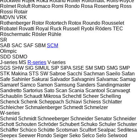
Rockwell
Rojek
Roka
Roland
Roller
Rollomatic
Rolls-Royce
Rolmet
Roluft
Romaco
Romi
Rondo
Rosa
Rosenberg
Ross
Rossi
Rotair
MDVN
VRK
Rothenberger
Rotor
Rotortech
Rotox
Roundo
Rousselet
Robatel
Rovatti
Royal
Ruck
Russell
Ryobi
Röders TEC
Röschermatic
Rösler
Rühle
SR
SAB
SAC
SAF
SBM
SCM
Olimpic
SDD
SDMO
J-series
MS
R-series
V-series
SGS
SHW
SIG
SIMUL
SIP
SIPA
SISE
SM
SMD
SMG
SMP
STK Makina
STS
SW
Sabroe
Sacchi
Sachman
Saeilo
Safan
Safe
Sahinler
Sakurai
Salvador
Salvagnini
Salvamac
Samag
Samaref
Samco
Samon
Samsung
Sanders
Sandingmaster
Sandretto
Sartorius
Sato
Scan
Scania
Scantool
Scanvaegt
Schaublin
Schaudt Mikrosa
Schechtl
Scheer
Schelling
Schenck
Schenk
Scheppach
Schiavi
Schiess
Schlatter
Schleicher
Schmalenberger
Schmedt
Schmelzer
W-series
Schmid
Schmidt
Schneeberger
Schneider Senator
Schneider
Schott
Schouten
Schröder
Schubert
Schuko
Schuler
Schuster
Schäffer
Schüco
Schütte
Scotsman
Sculfort
Sealpac
Seditesa
Seepex
Seewer Rondo
Seiger
Seko
Selco
Selo
Selwood