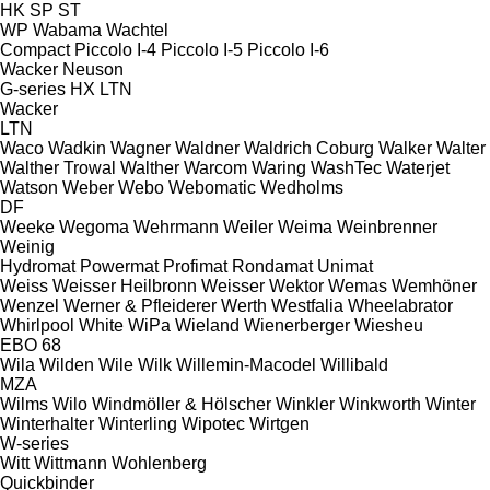
HK
SP
ST
WP
Wabama
Wachtel
Compact
Piccolo I-4
Piccolo I-5
Piccolo I-6
Wacker Neuson
G-series
HX
LTN
Wacker
LTN
Waco
Wadkin
Wagner
Waldner
Waldrich Coburg
Walker
Walter
Walther Trowal
Walther
Warcom
Waring
WashTec
Waterjet
Watson
Weber
Webo
Webomatic
Wedholms
DF
Weeke
Wegoma
Wehrmann
Weiler
Weima
Weinbrenner
Weinig
Hydromat
Powermat
Profimat
Rondamat
Unimat
Weiss
Weisser Heilbronn
Weisser
Wektor
Wemas
Wemhöner
Wenzel
Werner & Pfleiderer
Werth
Westfalia
Wheelabrator
Whirlpool
White
WiPa
Wieland
Wienerberger
Wiesheu
EBO 68
Wila
Wilden
Wile
Wilk
Willemin-Macodel
Willibald
MZA
Wilms
Wilo
Windmöller & Hölscher
Winkler
Winkworth
Winter
Winterhalter
Winterling
Wipotec
Wirtgen
W-series
Witt
Wittmann
Wohlenberg
Quickbinder