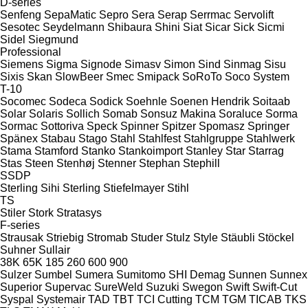
D-series
Senfeng
SepaMatic
Sepro
Sera
Serap
Serrmac
Servolift
Sesotec
Seydelmann
Shibaura
Shini
Siat
Sicar
Sick
Sicmi
Sidel
Siegmund
Professional
Siemens
Sigma
Signode
Simasv
Simon
Sind
Sinmag
Sisu
Sixis
Skan
SlowBeer
Smec
Smipack
SoRoTo
Soco System
T-10
Socomec
Sodeca
Sodick
Soehnle
Soenen Hendrik
Soitaab
Solar
Solaris
Sollich
Somab
Sonsuz Makina
Soraluce
Sorma
Sormac
Sottoriva
Speck
Spinner
Spitzer
Spomasz
Springer
Spänex
Stabau
Stago
Stahl
Stahlfest
Stahlgruppe
Stahlwerk
Stama
Stamford
Stanko
Stankoimport
Stanley
Star
Starrag
Stas
Steen
Stenhøj
Stenner
Stephan
Stephill
SSDP
Sterling Sihi
Sterling
Stiefelmayer
Stihl
TS
Stiler
Stork
Stratasys
F-series
Strausak
Striebig
Stromab
Studer
Stulz
Style
Stäubli
Stöckel
Suhner
Sullair
38K
65K
185
260
600
900
Sulzer
Sumbel
Sumera
Sumitomo SHI Demag
Sunnen
Sunnex
Superior
Supervac
SureWeld
Suzuki
Swegon
Swift
Swift-Cut
Syspal
Systemair
TAD
TBT
TCI Cutting
TCM
TGM
TICAB
TKS