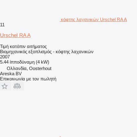
κόφτης λαχανικών Urschel RA A
11
Urschel RA A
Τιμή κατόπιν αιτήματος
Βιομηχανικός εξοπλισμός - κόφτης λαχανικών
2007
5.44 ίπποδύναμη (4 kW)
Ολλανδία, Oosterhout
Areska BV
Επικοινωνία με τον πωλητή