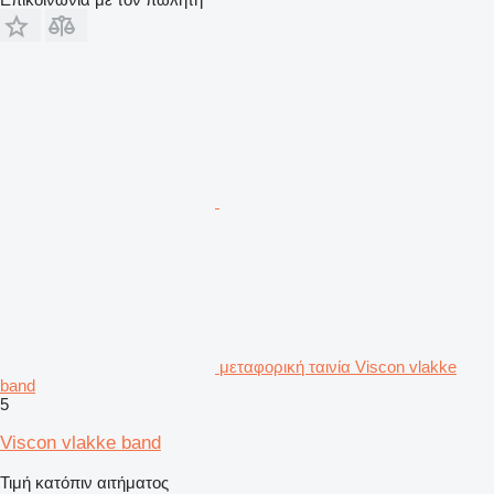
μεταφορική ταινία Viscon vlakke
band
5
Viscon vlakke band
Τιμή κατόπιν αιτήματος