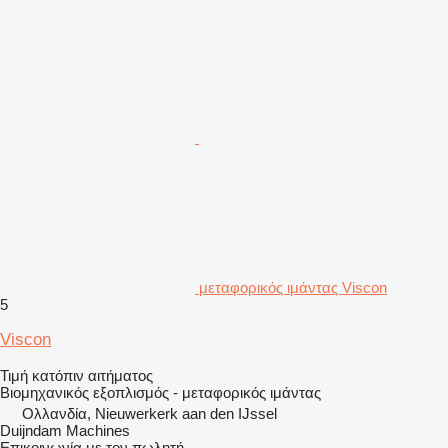
μεταφορικός ιμάντας Viscon
5
Viscon
Τιμή κατόπιν αιτήματος
Βιομηχανικός εξοπλισμός - μεταφορικός ιμάντας
Ολλανδία, Nieuwerkerk aan den IJssel
Duijndam Machines
Επικοινωνία με τον πωλητή