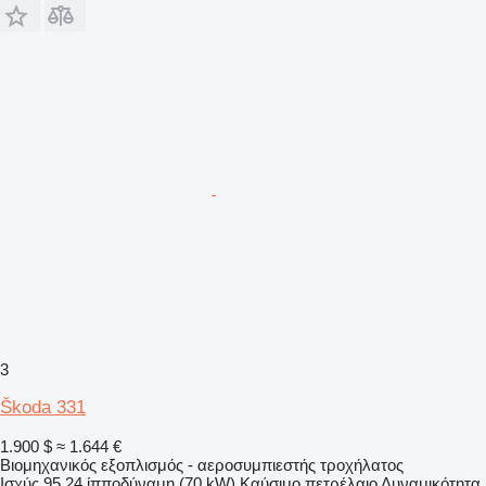
3
Škoda 331
1.900 $
≈ 1.644 €
Βιομηχανικός εξοπλισμός - αεροσυμπιεστής τροχήλατος
Ισχύς
95.24 ίπποδύναμη (70 kW)
Καύσιμο
πετρέλαιο
Δυναμικότητα