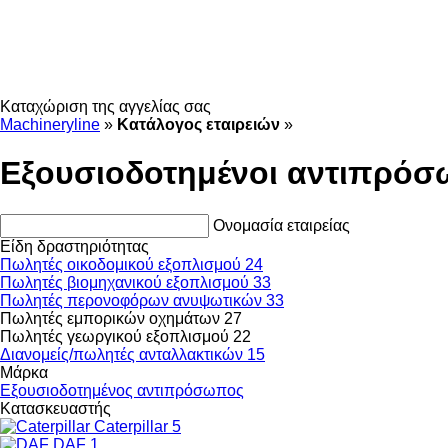
Καταχώριση της αγγελίας σας
Machineryline
»
Κατάλογος εταιρειών
»
Εξουσιοδοτημένοι αντιπρόσ
Ονομασία εταιρείας
Είδη δραστηριότητας
Πωλητές οικοδομικού εξοπλισμού
24
Πωλητές βιομηχανικού εξοπλισμού
33
Πωλητές περονοφόρων ανυψωτικών
33
Πωλητές εμπορικών οχημάτων
27
Πωλητές γεωργικού εξοπλισμού
22
Διανομείς/πωλητές ανταλλακτικών
15
Μάρκα
Εξουσιοδοτημένος αντιπρόσωπος
Κατασκευαστής
Caterpillar
5
DAF
1