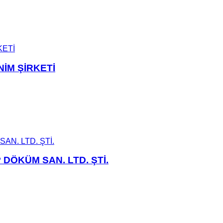
İM ŞİRKETİ
 DÖKÜM SAN. LTD. ŞTİ.