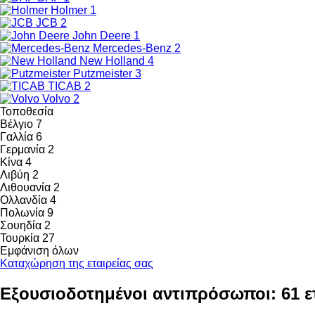
Holmer
1
JCB
2
John Deere
1
Mercedes-Benz
2
New Holland
4
Putzmeister
3
TICAB
2
Volvo
2
Τοποθεσία
Βέλγιο
7
Γαλλία
6
Γερμανία
2
Κίνα
4
Λιβύη
2
Λιθουανία
2
Ολλανδία
4
Πολωνία
9
Σουηδία
2
Τουρκία
27
Εμφάνιση όλων
Καταχώρηση της εταιρείας σας
Εξουσιοδοτημένοι αντιπρόσωποι: 61 ετ