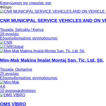
Καταχώρηση της εταιρείας σας
Φίλτρο
CNR MUNICIPAL SERVICE VEHICLES AND ON 
Τουρκία, Selçuklu / Konya
29 αγγελίες
Εξουσιοδοτημένος αντιπρόσωπος
Mim-Mak Makina İmalat Montaj San. Tic. Ltd. Şti.
Τουρκία, Osmaniye
25 αγγελίες
Εξουσιοδοτημένος αντιπρόσωπος
4.6
10 ανατροφοδοτήσεις
OMS VİBRO