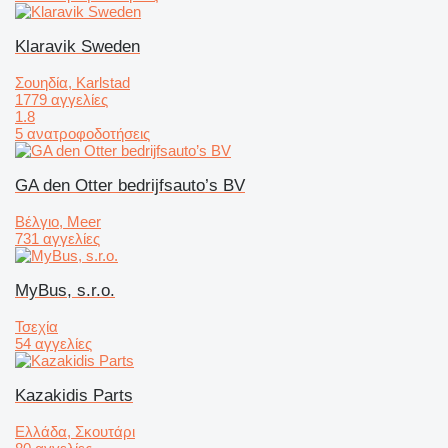
Klaravik Sweden
Σουηδία, Karlstad
1779 αγγελίες
1.8
5 ανατροφοδοτήσεις
GA den Otter bedrijfsauto’s BV
Βέλγιο, Meer
731 αγγελίες
MyBus, s.r.o.
Τσεχία
54 αγγελίες
Kazakidis Parts
Ελλάδα, Σκουτάρι