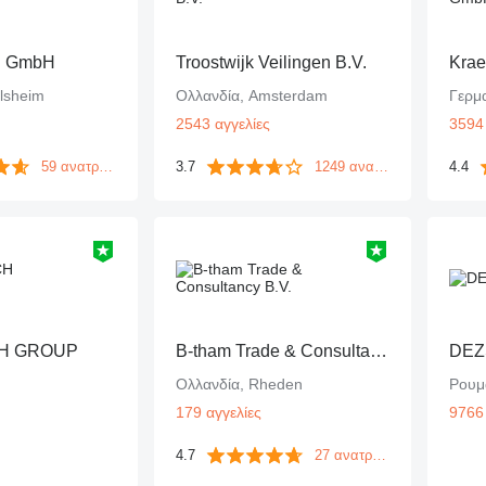
n GmbH
Troostwijk Veilingen B.V.
Kra
ilsheim
Ολλανδία, Amsterdam
Γερμ
2543 αγγελίες
3594 
59 ανατροφοδοτήσεις
3.7
1249 ανατροφοδοτήσεις
4.4
CH GROUP
B-tham Trade & Consultancy B.V.
DEZ
Ολλανδία, Rheden
Ρουμ
179 αγγελίες
9766 
4.7
27 ανατροφοδοτήσεις