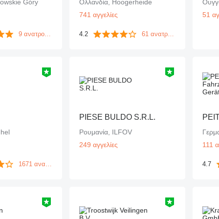
nowskie Góry
Ολλανδία, Hoogerheide
Ουγγ
741 αγγελίες
51 αγ
9 ανατροφοδοτήσεις
4.2
61 ανατροφοδοτήσεις
PIESE BULDO S.R.L.
hel
Ρουμανία, ILFOV
Γερμα
249 αγγελίες
111 α
1671 ανατροφοδοτήσεις
4.7