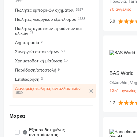
3444
Πολωνία, Tar
70 αγγελίες
Πωλητές εμπορικών οχημάτων
3827
Πωλητές γεωργικού εξοπλισμού
1333
5.0
Πωλητές αγροτικών προϊόντων και
υλικών
27
Δημοπρασία
79
Συνεργεία αυτοκινήτων
50
Χρηματοδοτική μίσθωση
15
Παράδοση/αποστολή
9
BAS World
Επιθεώρηση
3
Ολλανδία, Veg
Διανομείς/πωλητές ανταλλακτικών
1351 αγγελίες
1530
4.2
Μάρκα
Εξουσιοδοτημένος
αντιπρόσωπος