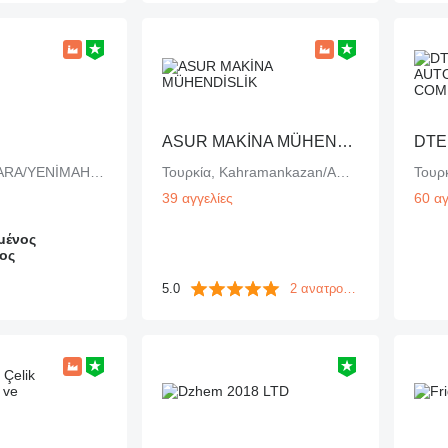
ASUR MAKİNA MÜHENDİSLİK
Τουρκία, ANKARA/YENİMAHALLE
Τουρκία, Kahramankazan/ANKARA
Τουρ
39 αγγελίες
60 αγ
μένος
ος
5.0
2 ανατροφοδοτήσεις