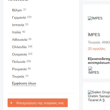
Βέλγιο
37
Γερμανία
233
Ισπανία
53
Ιταλία
40
İMPES
Λιθουανία
56
Ολλανδία
198
20 αγγελίες
Ουκρανία
119
Εξουσιοδοτη
Πολωνία
256
αντιπρόσωπ
Ρουμανία
66
Τουρκία
74
Εμφάνιση όλων
Καταχώρηση της εταιρείας σας