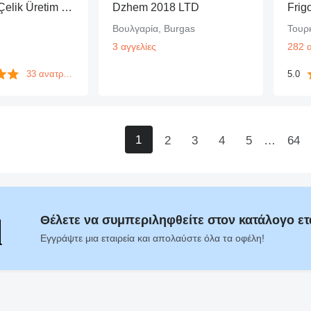
Galen Grup Çelik Üretim Sanayi ve Ticaret A.Ş.
Dzhem 2018 LTD
Frigo
Βουλγαρία, Burgas
Τουρ
3 αγγελίες
282 α
33 ανατροφοδοτήσεις
5.0
1
2
3
4
5
…
64
Θέλετε να συμπεριληφθείτε στον κατάλογο ετ
Εγγράψτε μια εταιρεία και απολαύστε όλα τα οφέλη!