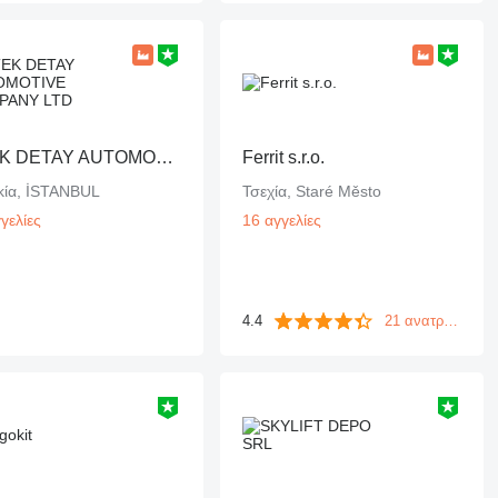
DTEK DETAY AUTOMOTIVE COMPANY LTD
Ferrit s.r.o.
κία, İSTANBUL
Τσεχία, Staré Město
γελίες
16 αγγελίες
4.4
21 ανατροφοδοτήσεις