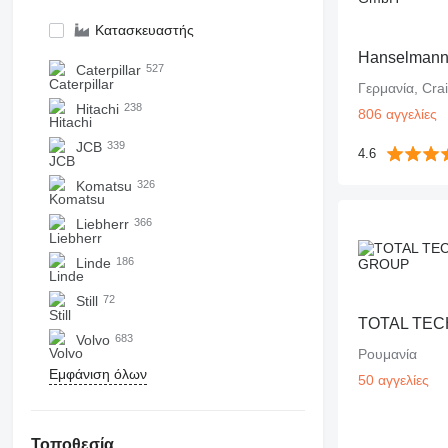
Κατασκευαστής
Hanselman
Caterpillar
527
Γερμανία, Cra
Hitachi
238
806 αγγελίες
JCB
339
4.6
Komatsu
326
Liebherr
366
Linde
186
Still
72
TOTAL TE
Volvo
683
Ρουμανία
Εμφάνιση όλων
50 αγγελίες
Τοποθεσία