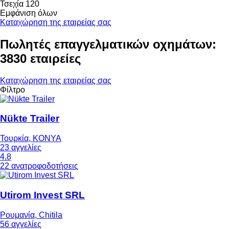
Τσεχία
120
Εμφάνιση όλων
Καταχώρηση της εταιρείας σας
Πωλητές επαγγελματικών οχημάτων:
3830 εταιρείες
Καταχώρηση της εταιρείας σας
Φίλτρο
Nükte Trailer
Τουρκία, KONYA
23 αγγελίες
4.8
22 ανατροφοδοτήσεις
Utirom Invest SRL
Ρουμανία, Chitila
56 αγγελίες