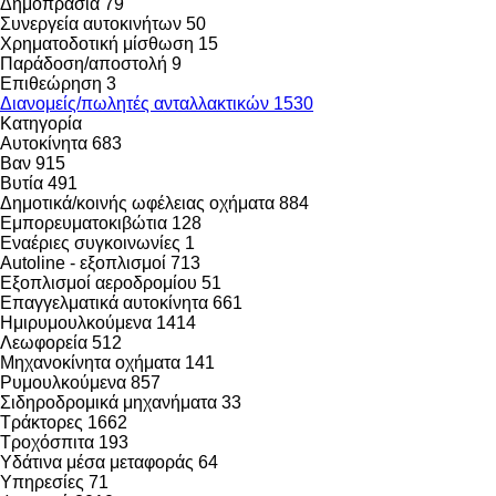
Δημοπρασία
79
Συνεργεία αυτοκινήτων
50
Χρηματοδοτική μίσθωση
15
Παράδοση/αποστολή
9
Επιθεώρηση
3
Διανομείς/πωλητές ανταλλακτικών
1530
Κατηγορία
Αυτοκίνητα
683
Βαν
915
Βυτία
491
Δημοτικά/κοινής ωφέλειας οχήματα
884
Εμπορευματοκιβώτια
128
Εναέριες συγκοινωνίες
1
Autoline - εξοπλισμοί
713
Εξοπλισμοί αεροδρομίου
51
Επαγγελματικά αυτοκίνητα
661
Ημιρυμουλκούμενα
1414
Λεωφορεία
512
Μηχανοκίνητα οχήματα
141
Ρυμουλκούμενα
857
Σιδηροδρομικά μηχανήματα
33
Τράκτορες
1662
Τροχόσπιτα
193
Υδάτινα μέσα μεταφοράς
64
Υπηρεσίες
71