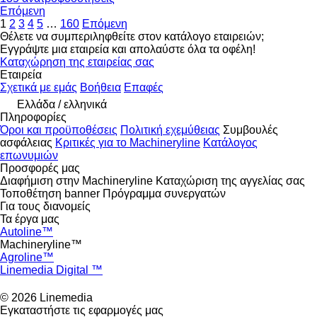
Επόμενη
1
2
3
4
5
…
160
Επόμενη
Θέλετε να συμπεριληφθείτε στον κατάλογο εταιρειών;
Εγγράψτε μια εταιρεία και απολαύστε όλα τα οφέλη!
Καταχώρηση της εταιρείας σας
Εταιρεία
Σχετικά με εμάς
Βοήθεια
Επαφές
Ελλάδα / ελληνικά
Πληροφορίες
Όροι και προϋποθέσεις
Πολιτική εχεμύθειας
Συμβουλές
ασφάλειας
Κριτικές για το Machineryline
Κατάλογος
επωνυμιών
Προσφορές μας
Διαφήμιση στην Machineryline
Καταχώριση της αγγελίας σας
Τοποθέτηση banner
Πρόγραμμα συνεργατών
Για τους διανομείς
Τα έργα μας
Autoline™
Machineryline™
Agroline™
Linemedia Digital ™
© 2026 Linemedia
Εγκαταστήστε τις εφαρμογές μας