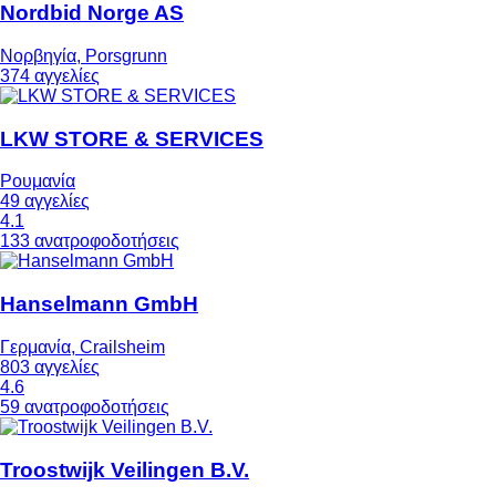
Nordbid Norge AS
Νορβηγία, Porsgrunn
374 αγγελίες
LKW STORE & SERVICES
Ρουμανία
49 αγγελίες
4.1
133 ανατροφοδοτήσεις
Hanselmann GmbH
Γερμανία, Crailsheim
803 αγγελίες
4.6
59 ανατροφοδοτήσεις
Troostwijk Veilingen B.V.