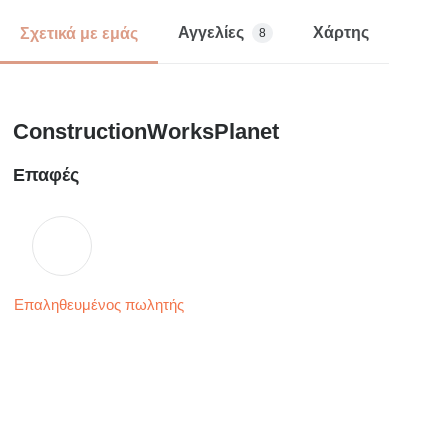
Αγγελίες
Χάρτης
Σχετικά με εμάς
8
ConstructionWorksPlanet
Επαφές
Επαληθευμένος πωλητής