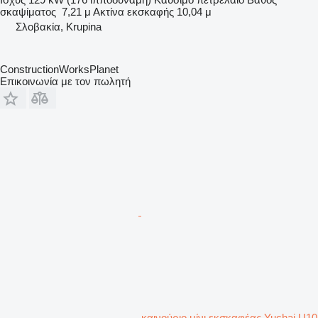
σκαψίματος
7,21 μ
Ακτίνα εκσκαφής
10,04 μ
Σλοβακία, Krupina
ConstructionWorksPlanet
Επικοινωνία με τον πωλητή
καινούριο μίνι εκσκαφέας Yuchai U10