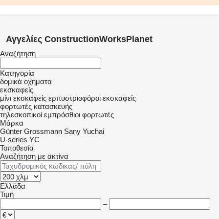
Αγγελίες ConstructionWorksPlanet
Αναζήτηση
Κατηγορία
δομικά οχήματα
εκσκαφείς
μίνι εκσκαφείς
ερπυστριοφόροι εκσκαφείς
φορτωτές κατασκευής
τηλεσκοπικοί εμπρόσθιοι φορτωτές
Μάρκα
Günter Grossmann
Sany
Yuchai
U-series
YC
Τοποθεσία
Αναζήτηση με ακτίνα
Ελλάδα
Τιμή
–