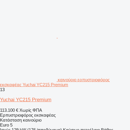
καινούριο ερπυστριοφόρος
εκσκαφέας Yuchai YC215 Premium
13
Yuchai YC215 Premium
113.100 €
Χωρίς ΦΠΑ
Ερπυστριοφόρος εκσκαφέας
Κατάσταση
καινούριο
Euro 5
Ισχύς
129 kW (176 ίπποδύναμη)
Καύσιμο
πετρέλαιο
Βάθος