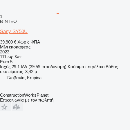
1
ΒΊΝΤΕΟ
Sany SY50U
39.900 €
Χωρίς ΦΠΑ
Μίνι εκσκαφέας
2023
111 ωρ./λειτ.
Euro 5
Ισχύς
29.1 kW (39.59 ίπποδύναμη)
Καύσιμο
πετρέλαιο
Βάθος
σκαψίματος
3,42 μ
Σλοβακία, Krupina
ConstructionWorksPlanet
Επικοινωνία με τον πωλητή