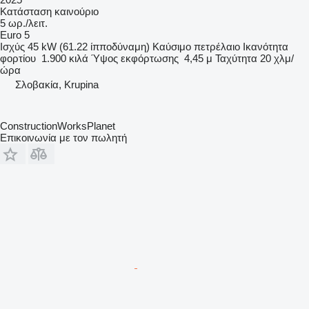
Κατάσταση
καινούριο
5 ωρ./λειτ.
Euro 5
Ισχύς
45 kW (61.22 ίπποδύναμη)
Καύσιμο
πετρέλαιο
Ικανότητα
φορτίου
1.900 κιλά
Ύψος εκφόρτωσης
4,45 μ
Ταχύτητα
20 χλμ/
ώρα
Σλοβακία, Krupina
ConstructionWorksPlanet
Επικοινωνία με τον πωλητή