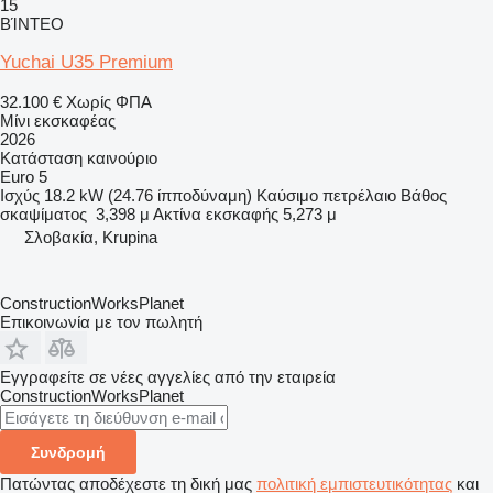
15
ΒΊΝΤΕΟ
Yuchai U35 Premium
32.100 €
Χωρίς ΦΠΑ
Μίνι εκσκαφέας
2026
Κατάσταση
καινούριο
Euro 5
Ισχύς
18.2 kW (24.76 ίπποδύναμη)
Καύσιμο
πετρέλαιο
Βάθος
σκαψίματος
3,398 μ
Ακτίνα εκσκαφής
5,273 μ
Σλοβακία, Krupina
ConstructionWorksPlanet
Επικοινωνία με τον πωλητή
Εγγραφείτε σε νέες αγγελίες από την εταιρεία
ConstructionWorksPlanet
Συνδρομή
Πατώντας αποδέχεστε τη δική μας
πολιτική εμπιστευτικότητας
και