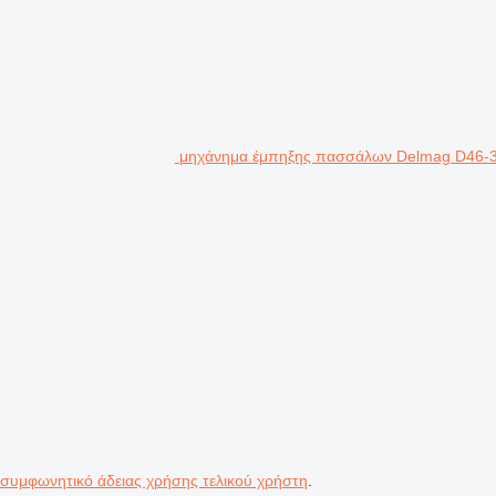
μηχάνημα έμπηξης πασσάλων Delmag D46-32
 συμφωνητικό άδειας χρήσης τελικού χρήστη
.