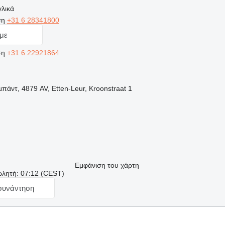
γλικά
ση
+31 6 28341800
με
ση
+31 6 22921864
άντ, 4879 AV, Etten-Leur, Kroonstraat 1
Εμφάνιση του χάρτη
ωλητή: 07:12 (CEST)
 συνάντηση