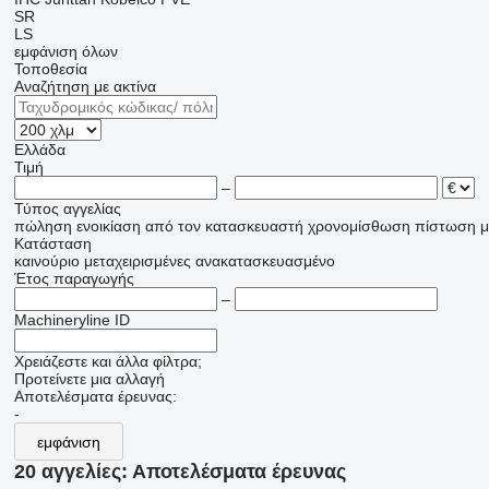
SR
LS
εμφάνιση όλων
Τοποθεσία
Αναζήτηση με ακτίνα
Ελλάδα
Τιμή
–
Τύπος αγγελίας
πώληση
ενοικίαση
από τον κατασκευαστή
χρονομίσθωση
πίστωση
μ
Κατάσταση
καινούριο
μεταχειρισμένες
ανακατασκευασμένο
Έτος παραγωγής
–
Machineryline ID
Χρειάζεστε και άλλα φίλτρα;
Προτείνετε μια αλλαγή
Αποτελέσματα έρευνας:
-
εμφάνιση
20 αγγελίες:
Αποτελέσματα έρευνας