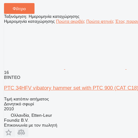
Φίλτρο
Ταξινόμηση
:
Ημερομηνία καταχώρησης
Ημερομηνία καταχώρησης
Πρώτα ακριβές
Πρώτα φτηνές
Έτος παραγ
16
ΒΊΝΤΕΟ
PTC 34HFV vibatory hammer set with PTC 900 (CAT C18)
Τιμή κατόπιν αιτήματος
Δονητικό σφυρί
2010
Ολλανδία, Etten-Leur
Foundiz B.V.
Επικοινωνία με τον πωλητή