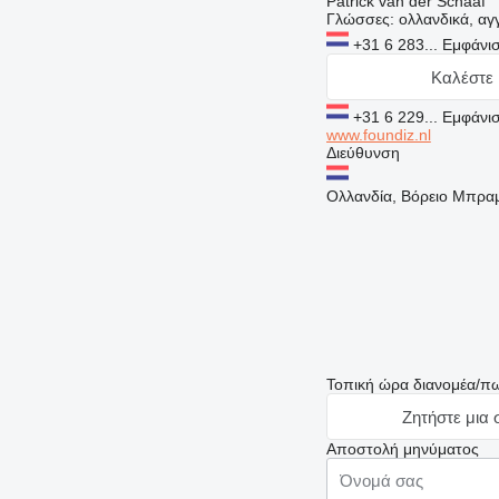
Patrick van der Schaaf
Γλώσσες:
ολλανδικά, αγ
+31 6 283...
Εμφάνι
Καλέστε 
+31 6 229...
Εμφάνι
www.foundiz.nl
Διεύθυνση
Ολλανδία, Βόρειο Μπραμπ
Τοπική ώρα διανομέα/π
Ζητήστε μια
Αποστολή μηνύματος