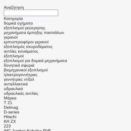
Αναζήτηση
Κατηγορία
δομικά οχήματα
εξοπλισμοί γεώτρησης
μηχανήματα έμπηξης πασσάλων
γερανοί
ερπυστριοφόροι γερανοί
εξοπλισμός σκυροδέματος
αντλίες κονιάματος
εξοπλισμοί
εξοπλισμοί για δομικά μηχανήματα
δονητικά σφυριά
βιομηχανικοί εξοπλισμοί
ηλεκτρογεννήτριες
γεννήτριες ντίζελ
ανταλλακτικά
υδραυλικά
υδραυλικές αντλίες
Μάρκα
T 21
Delmag
D-series
Hitachi
KH
ZX
223
IHC
Junttan
Kobelco
PVE