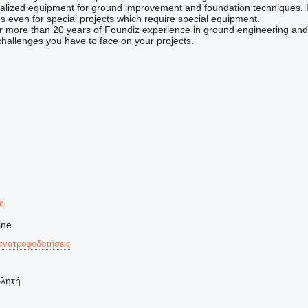
ialized equipment for ground improvement and foundation techniques. 
s even for special projects which require special equipment.
ver more than 20 years of Foundiz experience in ground engineering a
 challenges you have to face on your projects.
ής
ine
ανατροφοδοτήσεις
ωλητή