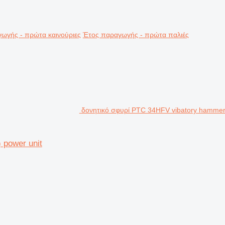
ωγής - πρώτα καινούριες
Έτος παραγωγής - πρώτα παλιές
δονητικό σφυρί PTC 34HFV vibatory hammer 
 power unit