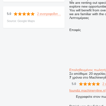
We are renting out spec
explore new opportunitie
You will benefit from o
2 ανατροφοδοτήσεις
5.0
we are familiar with the
Λεπτομέρειες
Source: Google Maps
Επαφές
Επαληθευμένος πωλητ
Σε απόθεμα:
20 αγγελίες
7
χρόνια στο Machineryl
2 
5.0
foundiz.machineryline.nl
Εγγραφείτε στον π