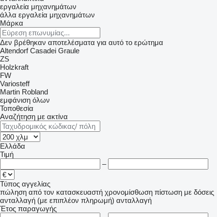
εργαλεία μηχανημάτων
άλλα εργαλεία μηχανημάτων
Μάρκα
Δεν βρέθηκαν αποτελέσματα για αυτό το ερώτημα
Altendorf
Casadei
Graule
ZS
Holzkraft
FW
Variosteff
Martin
Robland
εμφάνιση όλων
Τοποθεσία
Αναζήτηση με ακτίνα
Ελλάδα
Τιμή
–
Τύπος αγγελίας
πώληση
από τον κατασκευαστή
χρονομίσθωση
πίστωση
με δόσεις
ανταλλαγή (με επιπλέον πληρωμή)
ανταλλαγή
Έτος παραγωγής