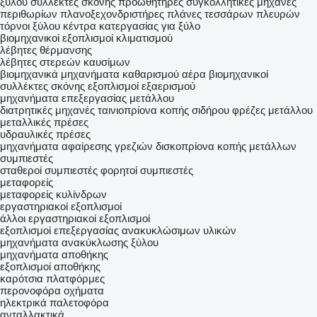
ξύλου
συλλέκτες σκόνης
προωθητήρες
συγκολλητικές μηχανές
περιθωρίων
πλανοξεχονδριστήρες
πλάνες τεσσάρων πλευρών
τόρνοι ξύλου
κέντρα κατεργασίας για ξύλο
βιομηχανικοί εξοπλισμοί κλιματισμού
λέβητες θέρμανσης
λέβητες στερεών καυσίμων
βιομηχανικά μηχανήματα καθαρισμού αέρα
βιομηχανικοί
συλλέκτες σκόνης
εξοπλισμοί εξαερισμού
μηχανήματα επεξεργασίας μετάλλου
διατρητικές μηχανές
ταινιοπρίονα κοπής σιδήρου
φρέζες μετάλλου
μεταλλικές πρέσες
υδραυλικές πρέσες
μηχανήματα αφαίρεσης γρεζιών
δισκοπρίονα κοπής μετάλλων
συμπιεστές
σταθεροί συμπιεστές
φορητοί συμπιεστές
μεταφορείς
μεταφορείς κυλίνδρων
εργαστηριακοί εξοπλισμοί
άλλοι εργαστηριακοί εξοπλισμοί
εξοπλισμοί επεξεργασίας ανακυκλώσιμων υλικών
μηχανήματα ανακύκλωσης ξύλου
μηχανήματα αποθήκης
εξοπλισμοί αποθήκης
καρότσια πλατφόρμες
περονοφόρα οχήματα
ηλεκτρικά παλετοφόρα
ανταλλακτικά