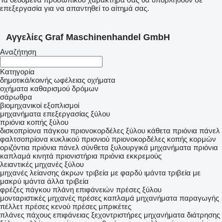
επεξεργασία για να απαντηθεί το αίτημά σας.
Αγγελίες Graf Maschinenhandel GmbH
Αναζήτηση
Κατηγορία
δημοτικά/κοινής ωφέλειας οχήματα
οχήματα καθαρισμού δρόμων
σάρωθρα
βιομηχανικοί εξοπλισμοί
μηχανήματα επεξεργασίας ξύλου
πριόνια κοπής ξύλου
δισκοπρίονα πάγκου
πριονοκορδέλες ξύλου
κάθετα πριόνια πάνελ
φαλτσοπρίονα
κυκλικού πριονιού
πριονοκορδέλες κοπής κορμών
οριζόντια πριόνια πάνελ
σύνθετα ξυλουργικά μηχανήματα
πριόνια
καπλαμά
κινητά πριονιστήρια
πριόνια εκκρεμούς
λειαντικές μηχανές ξύλου
μηχανές λείανσης άκρων
τριβεία με φαρδύ ιμάντα
τριβεία με
μακρύ ιμάντα
άλλα τριβεία
φρέζες πάγκου
πλάνη επιφάνειών
πρέσες ξύλου
μονταριστικές μηχανές
πρέσες καπλαμά
μηχανήματα παραγωγής
πέλλετ
πρέσες κενού
πρέσες μπρικέτες
πλάνες πάχους επιφάνειας
ξεχοντριστήρες
μηχανήματα διάτρησης