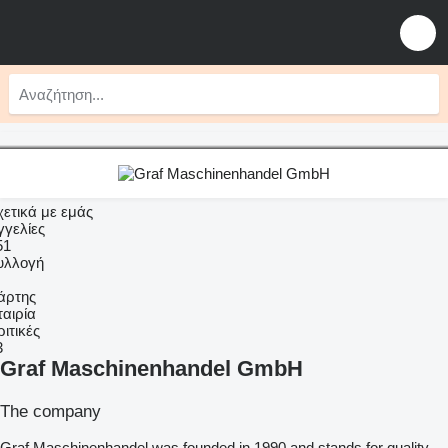
χετικά με εμάς
γγελίες
51
υλλογή
άρτης
ταιρία
ριτικές
3
Graf Maschinenhandel GmbH
The company
Graf Maschinenhandel was founded in 1990 and stands for quality,