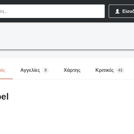
Είσο
μάς
Αγγελίες
Χάρτης
Κριτικές
9
43
el