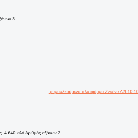
ξόνων
3
ρυμουλκούμενο πλατφόρμα Zwalve A2L10 1
ς
4.640 κιλά
Αριθμός αξόνων
2