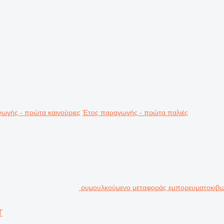
ωγής - πρώτα καινούριες
Έτος παραγωγής - πρώτα παλιές
ρυμουλκούμενο μεταφοράς εμπορευματοκιβ
T