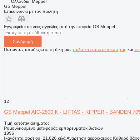
Ολλανδία, Meppel
GS Meppel
Επικοινωνία με τον πωλητή
Εγγραφείτε σε νέες αγγελίες από την εταιρεία GS Meppel
Συνδρομή
Πατώντας αποδέχεστε τη δική μας
πολιτική εμπιστευτικότητας
και
το
12
GS Meppel AIC-2800 K - LIFTAS - KIPPER - BANDEN 7
Τιμή κατόπιν αιτήματος
Ρυμουλκούμενο μεταφοράς εμπορευματοκιβωτίων
1996
Ικανότητα φορτίου
21.820 κιλά
Ανάρτηση
αέρος/αέρος
Καθαρό βάρο