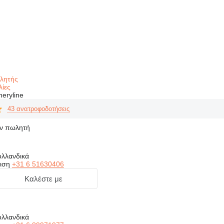
ωλητής
λίες
eryline
43 ανατροφοδοτήσεις
ον πωλητή
ολλανδικά
ιση
+31 6 51630406
Καλέστε με
ολλανδικά