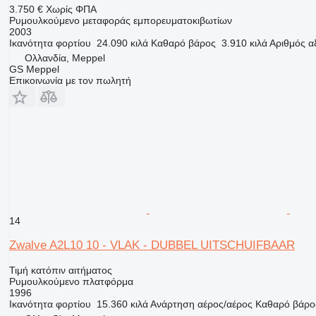
3.750 €
Χωρίς ΦΠΑ
Ρυμουλκούμενο μεταφοράς εμπορευματοκιβωτίων
2003
Ικανότητα φορτίου
24.090 κιλά
Καθαρό βάρος
3.910 κιλά
Αριθμός α
Ολλανδία, Meppel
GS Meppel
Επικοινωνία με τον πωλητή
14
Zwalve A2L10 10 - VLAK - DUBBEL UITSCHUIFBAAR
Τιμή κατόπιν αιτήματος
Ρυμουλκούμενο πλατφόρμα
1996
Ικανότητα φορτίου
15.360 κιλά
Ανάρτηση
αέρος/αέρος
Καθαρό βάρο