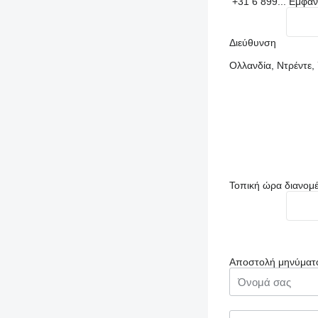
+31 6 899...
Εμφάν
Διεύθυνση
Ολλανδία, Ντρέντε,
Τοπική ώρα διανομ
Αποστολή μηνύματ