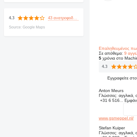
43 ανατροφοδοτήσεις
4.3
Source: Google Maps
Επαληθευμένος π
Σε απόθεμα:
9 αγγε
5
χρόνια στο Machin
4.3
Εγγραφείτε στ
Anton Meurs
Γλώσσες:
αγγλικά, 
+31 6 516...
Εμφάν
www.gsmeppel.nl/
Stefan Kuiper
Γλώσσες:
αγγλικά, 