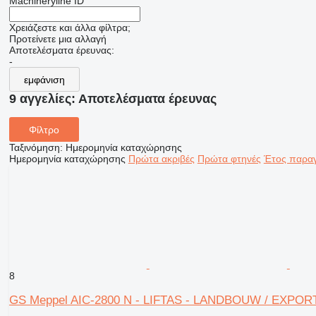
Machineryline ID
Χρειάζεστε και άλλα φίλτρα;
Προτείνετε μια αλλαγή
Αποτελέσματα έρευνας:
-
εμφάνιση
9 αγγελίες:
Αποτελέσματα έρευνας
Φίλτρο
Ταξινόμηση
:
Ημερομηνία καταχώρησης
Ημερομηνία καταχώρησης
Πρώτα ακριβές
Πρώτα φτηνές
Έτος παραγ
8
GS Meppel AIC-2800 N - LIFTAS - LANDBOUW / EXPOR