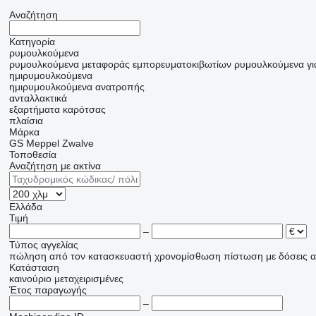
Αναζήτηση
Κατηγορία
ρυμουλκούμενα
ρυμουλκούμενα μεταφοράς εμπορευματοκιβωτίων
ρυμουλκούμενα γι
ημιρυμουλκούμενα
ημιρυμουλκούμενα ανατροπής
ανταλλακτικά
εξαρτήματα καρότσας
πλαίσια
Μάρκα
GS Meppel
Zwalve
Τοποθεσία
Αναζήτηση με ακτίνα
Ελλάδα
Τιμή
–
Τύπος αγγελίας
πώληση
από τον κατασκευαστή
χρονομίσθωση
πίστωση
με δόσεις
α
Κατάσταση
καινούριο
μεταχειρισμένες
Έτος παραγωγής
–