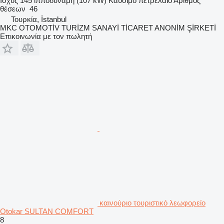
Ισχύς
145 ίπποδύναμη (107 kW)
Καύσιμο
πετρέλαιο
Αριθμός
θέσεων
46
Τουρκία, İstanbul
MKC OTOMOTİV TURİZM SANAYİ TİCARET ANONİM ŞİRKETİ
Επικοινωνία με τον πωλητή
καινούριο τουριστικό λεωφορείο
Otokar SULTAN COMFORT
8