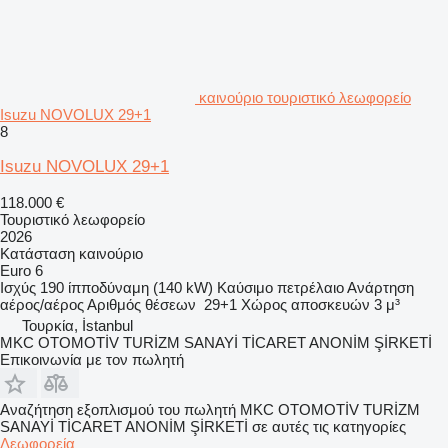
καινούριο τουριστικό λεωφορείο
Isuzu NOVOLUX 29+1
8
Isuzu NOVOLUX 29+1
118.000 €
Τουριστικό λεωφορείο
2026
Κατάσταση
καινούριο
Euro 6
Ισχύς
190 ίπποδύναμη (140 kW)
Καύσιμο
πετρέλαιο
Ανάρτηση
αέρος/αέρος
Αριθμός θέσεων
29+1
Χώρος αποσκευών
3 μ³
Τουρκία, İstanbul
MKC OTOMOTİV TURİZM SANAYİ TİCARET ANONİM ŞİRKETİ
Επικοινωνία με τον πωλητή
Αναζήτηση εξοπλισμού του πωλητή MKC OTOMOTİV TURİZM
SANAYİ TİCARET ANONİM ŞİRKETİ σε αυτές τις κατηγορίες
Λεωφορεία