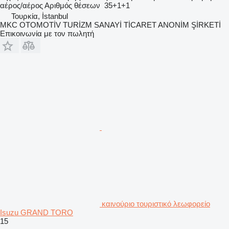
αέρος/αέρος
Αριθμός θέσεων
35+1+1
Τουρκία, İstanbul
MKC OTOMOTİV TURİZM SANAYİ TİCARET ANONİM ŞİRKETİ
Επικοινωνία με τον πωλητή
καινούριο τουριστικό λεωφορείο
Isuzu GRAND TORO
15