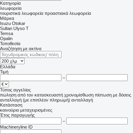
Κατηγορία
λεωφορεία
τουριστικά λεωφορεία
προαστιακά λεωφορεία
Μάρκα
Isuzu
Otokar
Sultan
Ulyso T
Temsa
Opalin
Τοποθεσία
Αναζήτηση με ακτίνα
Ελλάδα
Τιμή
–
Τύπος αγγελίας
πώληση
από τον κατασκευαστή
χρονομίσθωση
πίστωση
με δόσεις
ανταλλαγή (με επιπλέον πληρωμή)
ανταλλαγή
Κατάσταση
καινούριο
μεταχειρισμένες
Έτος παραγωγής
–
Machineryline ID