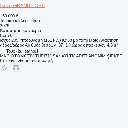
Isuzu GRAND TORO
150.000 €
Τουριστικό λεωφορείο
2026
Κατάσταση
καινούριο
Euro 6
Ισχύς
205 ίπποδύναμη (151 kW)
Καύσιμο
πετρέλαιο
Ανάρτηση
αέρος/αέρος
Αριθμός θέσεων
37+1
Χώρος αποσκευών
4,6 μ³
Τουρκία, İstanbul
MKC OTOMOTİV TURİZM SANAYİ TİCARET ANONİM ŞİRKETİ
Επικοινωνία με τον πωλητή