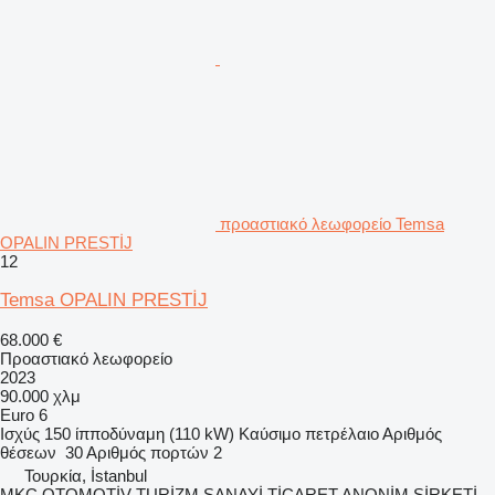
προαστιακό λεωφορείο Temsa
OPALIN PRESTİJ
12
Temsa OPALIN PRESTİJ
68.000 €
Προαστιακό λεωφορείο
2023
90.000 χλμ
Euro 6
Ισχύς
150 ίπποδύναμη (110 kW)
Καύσιμο
πετρέλαιο
Αριθμός
θέσεων
30
Αριθμός πορτών
2
Τουρκία, İstanbul
MKC OTOMOTİV TURİZM SANAYİ TİCARET ANONİM ŞİRKETİ