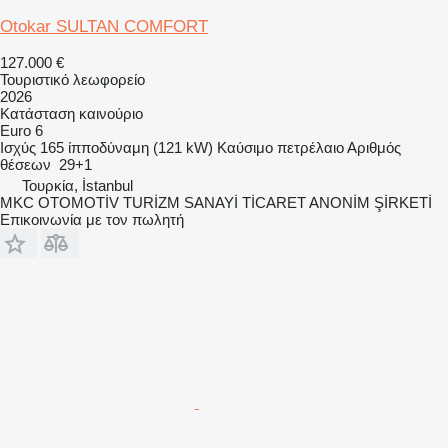
Otokar SULTAN COMFORT
127.000 €
Τουριστικό λεωφορείο
2026
Κατάσταση
καινούριο
Euro 6
Ισχύς
165 ίπποδύναμη (121 kW)
Καύσιμο
πετρέλαιο
Αριθμός
θέσεων
29+1
Τουρκία, İstanbul
MKC OTOMOTİV TURİZM SANAYİ TİCARET ANONİM ŞİRKETİ
Επικοινωνία με τον πωλητή