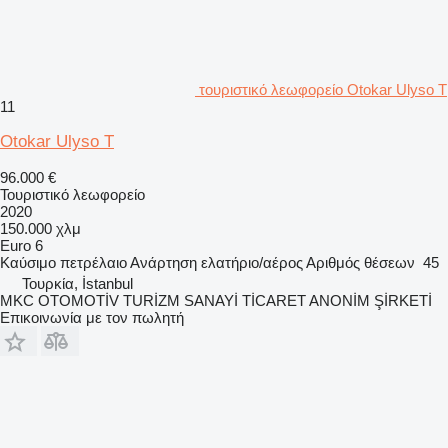
τουριστικό λεωφορείο Otokar Ulyso T
11
Otokar Ulyso T
96.000 €
Τουριστικό λεωφορείο
2020
150.000 χλμ
Euro 6
Καύσιμο
πετρέλαιο
Ανάρτηση
ελατήριο/αέρος
Αριθμός θέσεων
45
Τουρκία, İstanbul
MKC OTOMOTİV TURİZM SANAYİ TİCARET ANONİM ŞİRKETİ
Επικοινωνία με τον πωλητή