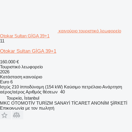
καινούριο τουριστικό λεωφορείο
Otokar Sultan GİGA 39+1
11
Otokar Sultan GİGA 39+1
160.000 €
Τουριστικό λεωφορείο
2026
Κατάσταση
καινούριο
Euro 6
Ισχύς
210 ίπποδύναμη (154 kW)
Καύσιμο
πετρέλαιο
Ανάρτηση
αέρος/αέρος
Αριθμός θέσεων
40
Τουρκία, İstanbul
MKC OTOMOTİV TURİZM SANAYİ TİCARET ANONİM ŞİRKETİ
Επικοινωνία με τον πωλητή