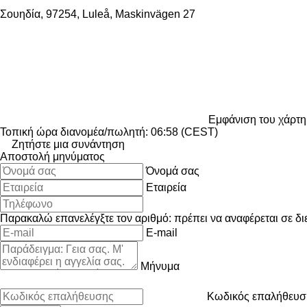
Σουηδία, 97254, Luleå, Maskinvägen 27
Εμφάνιση του χάρτη
Τοπική ώρα διανομέα/πωλητή: 06:58 (CEST)
Ζητήστε μια συνάντηση
Αποστολή μηνύματος
Όνομά σας
Εταιρεία
Παρακαλώ επανελέγξτε τον αριθμό: πρέπει να αναφέρεται σε δι
E-mail
Μήνυμα
Κωδικός επαλήθευσ