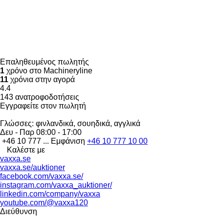
Επαληθευμένος πωλητής
1
χρόνο στο Machineryline
11
χρόνια στην αγορά
4.4
143 ανατροφοδοτήσεις
Εγγραφείτε στον πωλητή
Γλώσσες:
φινλανδικά, σουηδικά, αγγλικά
Δευ - Παρ
08:00 - 17:00
+46 10 777 ...
Εμφάνιση
+46 10 777 10 00
Καλέστε με
vaxxa.se
vaxxa.se/auktioner
facebook.com/vaxxa.se/
instagram.com/vaxxa_auktioner/
linkedin.com/company/vaxxa
youtube.com/@vaxxa120
Διεύθυνση