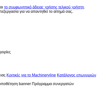
αι
το συμφωνητικό άδειας χρήσης τελικού χρήστη
.
ξεργασία για να απαντηθεί το αίτημά σας.
γορίες
ιας
Κριτικές για το Machineryline
Κατάλογος επωνυμιών
οποθέτηση banner
Πρόγραμμα συνεργατών