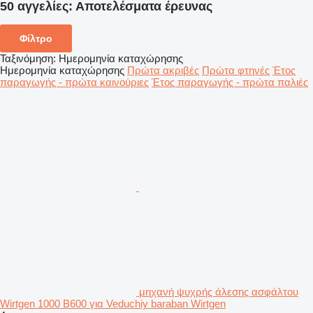
50 αγγελίες:
Αποτελέσματα έρευνας
Φίλτρο
Ταξινόμηση
:
Ημερομηνία καταχώρησης
Ημερομηνία καταχώρησης
Πρώτα ακριβές
Πρώτα φτηνές
Έτος
παραγωγής - πρώτα καινούριες
Έτος παραγωγής - πρώτα παλιές
μηχανή ψυχρής άλεσης ασφάλτου
Wirtgen 1000 B600 για Veduchiy baraban Wirtgen