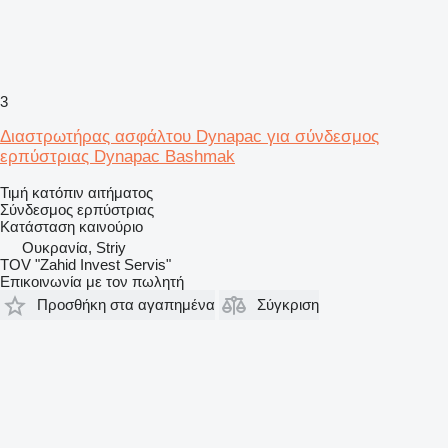
3
Διαστρωτήρας ασφάλτου Dynapac για σύνδεσμος
ερπύστριας Dynapac Bashmak
Τιμή κατόπιν αιτήματος
Σύνδεσμος ερπύστριας
Κατάσταση
καινούριο
Ουκρανία, Striy
TOV "Zahid Invest Servis"
Επικοινωνία με τον πωλητή
Προσθήκη στα αγαπημένα
Σύγκριση