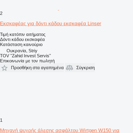
2
Εκσκαφέας για δόντι κάδου εκσκαφέα Linser
Τιμή κατόπιν αιτήματος
Δόντι κάδου εκσκαφέα
Κατάσταση
καινούριο
Ουκρανία, Striy
TOV "Zahid Invest Servis"
Επικοινωνία με τον πωλητή
Προσθήκη στα αγαπημένα
Σύγκριση
1
Μηχανή ψυχρής άλεσης ασφάλτου Wirtgen W150 για