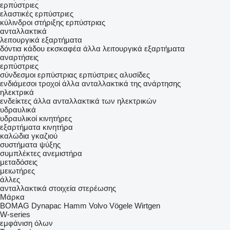
ερπύστριες
ελαστικές ερπύστριες
κύλινδροι στήριξης ερπύστριας
ανταλλακτικά
λειτουργικά εξαρτήματα
δόντια κάδου εκσκαφέα
άλλα λειτουργικά εξαρτήματα
αναρτήσεις
ερπύστριες
σύνδεσμοι ερπύστριας
ερπύστριες αλυσίδες
ενδιάμεσοι τροχοί
άλλα ανταλλακτικά της ανάρτησης
ηλεκτρικά
ενδείκτες
άλλα ανταλλακτικά των ηλεκτρικών
υδραυλικά
υδραυλικοί κινητήρες
εξαρτήματα κινητήρα
καλώδια γκαζιού
συστήματα ψύξης
συμπλέκτες ανεμιστήρα
μεταδόσεις
μειωτήρες
άλλες
ανταλλακτικά
στοιχεία στερέωσης
Μάρκα
BOMAG
Dynapac
Hamm
Volvo
Vögele
Wirtgen
W-series
εμφάνιση όλων