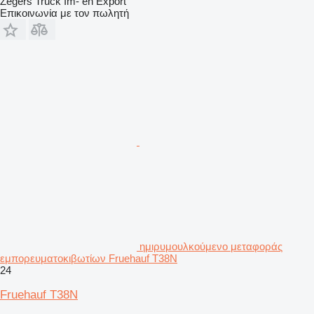
Zegers Truck Im- en Export
Επικοινωνία με τον πωλητή
ημιρυμουλκούμενο μεταφοράς
εμπορευματοκιβωτίων Fruehauf T38N
24
Fruehauf T38N