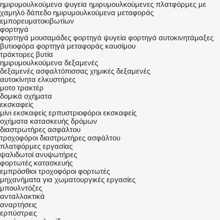
ημιρυμουλκούμενα ψυγεία
ημιρυμουλκούμενες πλατφόρμες με
χαμηλό δάπεδο
ημιρυμουλκούμενα μεταφοράς
εμπορευματοκιβωτίων
φορτηγά
φορτηγά μουσαμάδες
φορτηγά ψυγεία
φορτηγά αυτοκινητάμαξες
βυτιοφόρα φορτηγά μεταφοράς καυσίμου
τράκτορες
βυτία
ημιρυμουλκούμενα δεξαμενές
δεξαμενές ασφαλτόπισσας
χημικές δεξαμενές
αυτοκίνητα
ελκυστήρες
μοτο τρακτέρ
δομικά οχήματα
εκσκαφείς
μίνι εκσκαφείς
ερπυστριοφόροι εκσκαφείς
οχήματα κατασκευής δρόμων
διαστρωτήρες ασφάλτου
τροχοφόροι διαστρωτήρες ασφάλτου
πλατφόρμες εργασίας
ψαλιδωτοί ανυψωτήρες
φορτωτές κατασκευής
εμπρόσθιοι τροχοφόροι φορτωτές
μηχανήματα για χωματουργικές εργασίες
μπουλντόζες
ανταλλακτικά
αναρτήσεις
ερπύστριες