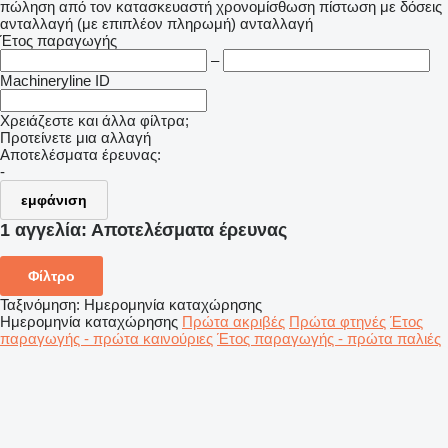
πώληση
από τον κατασκευαστή
χρονομίσθωση
πίστωση
με δόσεις
ανταλλαγή (με επιπλέον πληρωμή)
ανταλλαγή
Έτος παραγωγής
–
Machineryline ID
Χρειάζεστε και άλλα φίλτρα;
Προτείνετε μια αλλαγή
Αποτελέσματα έρευνας:
-
εμφάνιση
1 αγγελία:
Αποτελέσματα έρευνας
Φίλτρο
Ταξινόμηση
:
Ημερομηνία καταχώρησης
Ημερομηνία καταχώρησης
Πρώτα ακριβές
Πρώτα φτηνές
Έτος
παραγωγής - πρώτα καινούριες
Έτος παραγωγής - πρώτα παλιές