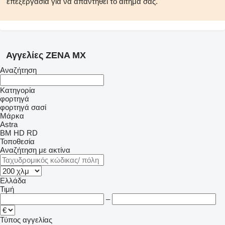
επεξεργασία για να απαντηθεί το αίτημά σας.
Αγγελίες ZENA MX
Αναζήτηση
Κατηγορία
φορτηγά
φορτηγά σασί
Μάρκα
Astra
BM
HD
RD
Τοποθεσία
Αναζήτηση με ακτίνα
Ελλάδα
Τιμή
–
Τύπος αγγελίας