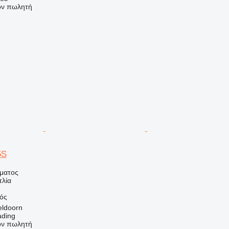
τον πωλητή
5S
ήματος
τλία
κός
eldoorn
ading
τον πωλητή