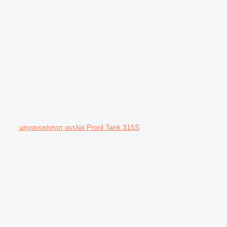
μηχανοκίνητη αντλία Proril Tank 315S