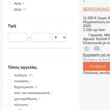
7
Ασία
Ολλανδία
BEREGNUNG
άλλα
Γερμανία
Τουρκία
Βέλγιο
Hνωμένα Αραβικά Εμιράτα
Κολομβία
11.000 €
Χωρίς 
Πορτογαλία
Χιλή
Μηχανοκίνητη αν
2020
Τιμή
Μεγάλη Βρετανία
Ουκρανία
2.220 ωρ./λειτ.
Αυστρία
Γερμανία, Wa
–
Agravis Technik 
Ισπανία
Επικοινωνία με 
Ρουμανία
εμφάνιση όλων
Εγγραφείτε για ν
Συνδρομή
Τύπος αγγελίας
Πατώντας αποδέχ
πώληση
ενοικίαση
δημοπρασία
από τον κατασκευαστή
χρονομίσθωση
πίστωση