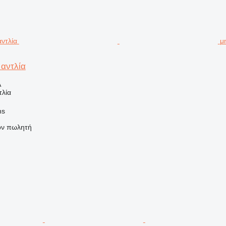
μ
αντλία
Α
τλία
ns
τον πωλητή