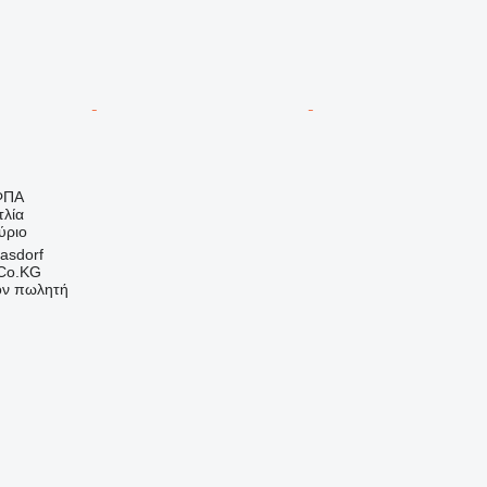
ΦΠΑ
τλία
ύριο
asdorf
 Co.KG
τον πωλητή