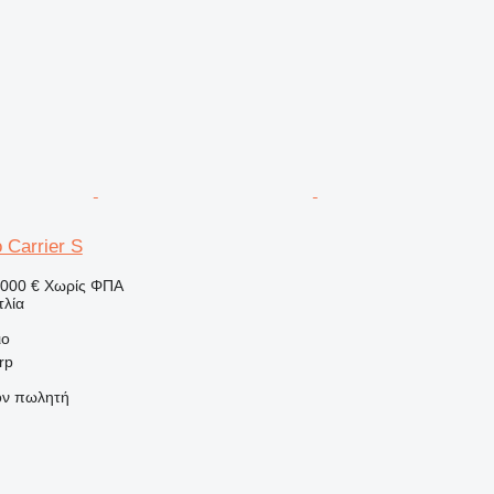
 Carrier S
000 €
Χωρίς ΦΠΑ
τλία
ιο
rp
τον πωλητή