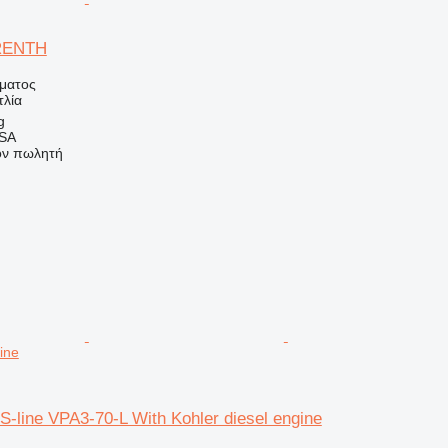
RENTH
ήματος
τλία
g
 SA
τον πωλητή
ine
-line VPA3-70-L With Kohler diesel engine