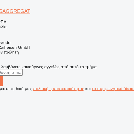
SAGGREGAT
ΦΠΑ
τλία
lsrode
Raiffeisen GmbH
τον πωλητή
α λαμβάνετε καινούριγες αγγελίες από αυτό το τμήμα
εστε τη δική μας
πολιτική εμπιστευτικότητας
και
το συμφωνητικό άδεια