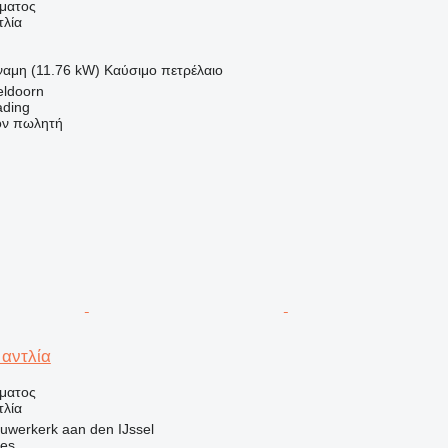
ήματος
τλία
ναμη (11.76 kW)
Καύσιμο
πετρέλαιο
eldoorn
ading
τον πωλητή
αντλία
ήματος
τλία
uwerkerk aan den IJssel
nes