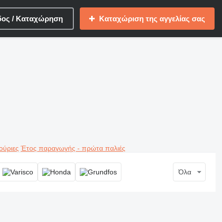
δος / Καταχώρηση
Καταχώριση της αγγελίας σας
ούριες
Έτος παραγωγής - πρώτα παλιές
Όλα