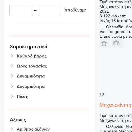
Τιμή κατόπιν αιτ
Μηχανοκίνητη αν
–
ίπποδύναμη
2021
3.122 ωρ./λειτ.
Ισχύς
16 ίπποδύ
Ολλανδία, Ap
Van Tongeren Tr
Επικοινωνία με 
Χαρακτηριστικά
Καθαρό βάρος
Ώρες εργασίας
Δυναμικότητα
Δυναμικότητα
13
Πίεση
Μηχανοκίνητη 
Τιμή κατόπιν αιτ
Άξονες
Μηχανοκίνητη αν
Ολλανδία, Nie
Αριθμός αξόνων
Duijndam Machi