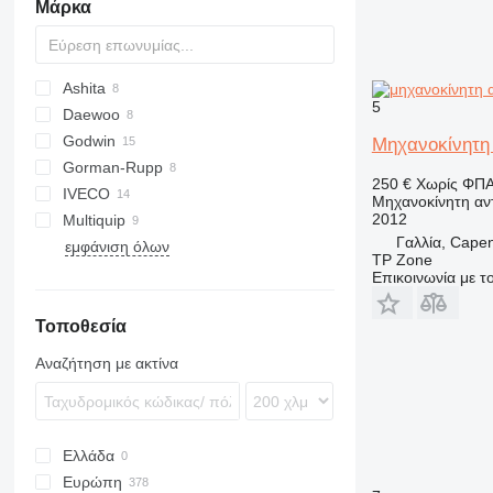
Μάρκα
Ashita
5
Daewoo
WEDA
Godwin
BF
Μηχανοκίνητη 
Gorman-Rupp
250 €
Χωρίς ΦΠ
IVECO
WT
Μηχανοκίνητη αν
2012
Multiquip
TREMO
Γαλλία, Cape
εμφάνιση όλων
QP
D-series
TP Zone
Επικοινωνία με 
Τοποθεσία
Αναζήτηση με ακτίνα
Ελλάδα
Ευρώπη