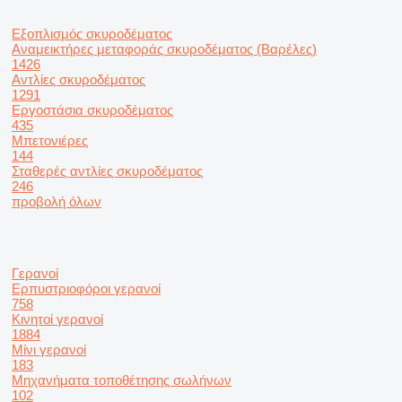
Εξοπλισμός σκυροδέματος
Αναμεικτήρες μεταφοράς σκυροδέματος (Βαρέλες)
1426
Αντλίες σκυροδέματος
1291
Εργοστάσια σκυροδέματος
435
Μπετονιέρες
144
Σταθερές αντλίες σκυροδέματος
246
προβολή όλων
Γερανοί
Ερπυστριοφόροι γερανοί
758
Κινητοί γερανοί
1884
Μίνι γερανοί
183
Μηχανήματα τοποθέτησης σωλήνων
102