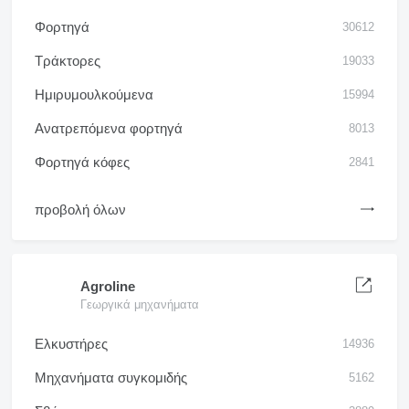
Φορτηγά
30612
Τράκτορες
19033
Ημιρυμουλκούμενα
15994
Ανατρεπόμενα φορτηγά
8013
Φορτηγά κόφες
2841
προβολή όλων
Agroline
Γεωργικά μηχανήματα
Ελκυστήρες
14936
Μηχανήματα συγκομιδής
5162