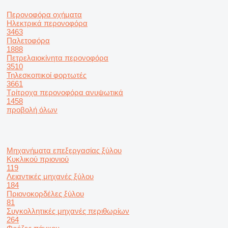
Περονοφόρα οχήματα
Ηλεκτρικά περονοφόρα
3463
Παλετοφόρα
1888
Πετρελαιοκίνητα περονοφόρα
3510
Τηλεσκοπικοί φορτωτές
3661
Τρίτροχα περονοφόρα ανυψωτικά
1458
προβολή όλων
Μηχανήματα επεξεργασίας ξύλου
Κυκλικού πριονιού
119
Λειαντικές μηχανές ξύλου
184
Πριονοκορδέλες ξύλου
81
Συγκολλητικές μηχανές περιθωρίων
264