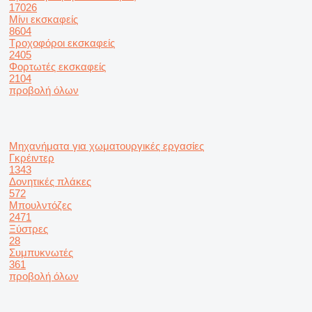
17026
Μίνι εκσκαφείς
8604
Τροχοφόροι εκσκαφείς
2405
Φορτωτές εκσκαφείς
2104
προβολή όλων
Μηχανήματα για χωματουργικές εργασίες
Γκρέιντερ
1343
Δονητικές πλάκες
572
Μπουλντόζες
2471
Ξύστρες
28
Συμπυκνωτές
361
προβολή όλων