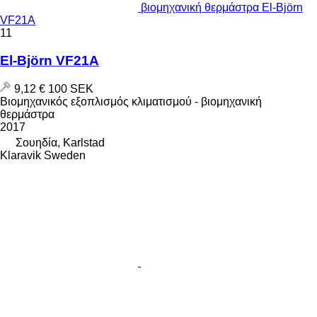
βιομηχανική θερμάστρα El-Björn
VF21A
11
El-Björn VF21A
9,12 €
100 SEK
Βιομηχανικός εξοπλισμός κλιματισμού - βιομηχανική
θερμάστρα
2017
Σουηδία, Karlstad
Klaravik Sweden