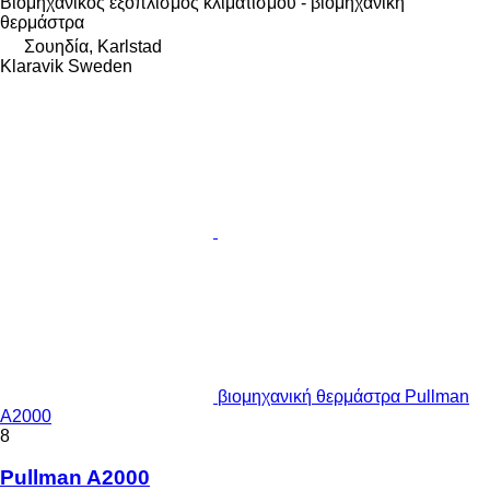
Βιομηχανικός εξοπλισμός κλιματισμού - βιομηχανική
θερμάστρα
Σουηδία, Karlstad
Klaravik Sweden
βιομηχανική θερμάστρα Pullman
A2000
8
Pullman A2000