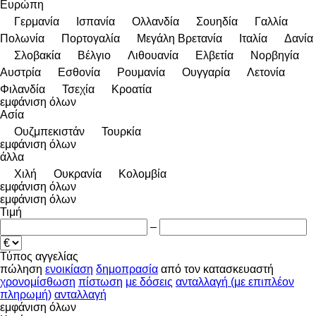
Ευρώπη
Γερμανία
Ισπανία
Ολλανδία
Σουηδία
Γαλλία
Πολωνία
Πορτογαλία
Μεγάλη Βρετανία
Ιταλία
Δανία
Σλοβακία
Βέλγιο
Λιθουανία
Ελβετία
Νορβηγία
Αυστρία
Εσθονία
Ρουμανία
Ουγγαρία
Λετονία
Φιλανδία
Τσεχία
Κροατία
εμφάνιση όλων
Ασία
Ουζμπεκιστάν
Τουρκία
εμφάνιση όλων
άλλα
Χιλή
Ουκρανία
Κολομβία
εμφάνιση όλων
εμφάνιση όλων
Τιμή
–
Τύπος αγγελίας
πώληση
ενοικίαση
δημοπρασία
από τον κατασκευαστή
χρονομίσθωση
πίστωση
με δόσεις
ανταλλαγή (με επιπλέον
πληρωμή)
ανταλλαγή
εμφάνιση όλων