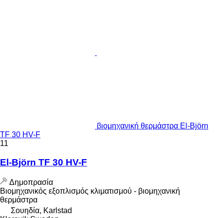
βιομηχανική θερμάστρα El-Björn
TF 30 HV-F
11
El-Björn TF 30 HV-F
Δημοπρασία
Βιομηχανικός εξοπλισμός κλιματισμού - βιομηχανική
θερμάστρα
Σουηδία, Karlstad