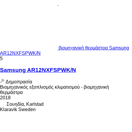
βιομηχανική θερμάστρα Samsung
AR12NXFSPWK/N
5
Samsung AR12NXFSPWK/N
Δημοπρασία
Βιομηχανικός εξοπλισμός κλιματισμού - βιομηχανική
θερμάστρα
2018
Σουηδία, Karlstad
Klaravik Sweden