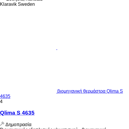
Klaravik Sweden
βιομηχανική θερμάστρα Qlima S
4635
4
Qlima S 4635
Δημοπρασία