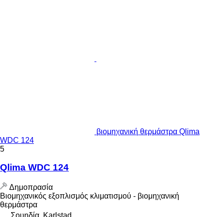
βιομηχανική θερμάστρα Qlima
WDC 124
5
Qlima WDC 124
Δημοπρασία
Βιομηχανικός εξοπλισμός κλιματισμού - βιομηχανική
θερμάστρα
Σουηδία, Karlstad