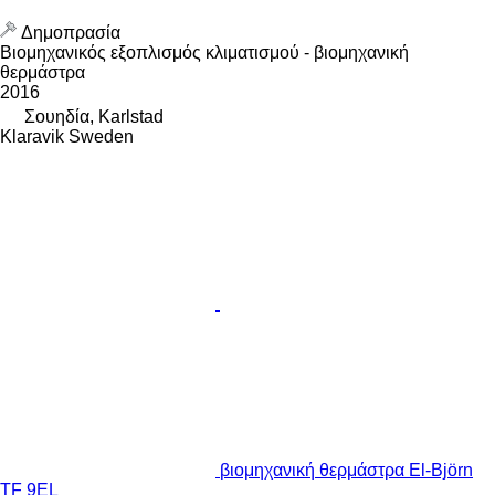
Δημοπρασία
Βιομηχανικός εξοπλισμός κλιματισμού - βιομηχανική
θερμάστρα
2016
Σουηδία, Karlstad
Klaravik Sweden
βιομηχανική θερμάστρα El-Björn
TF 9EL