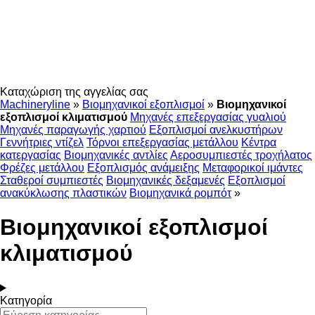
Καταχώριση της αγγελίας σας
Machineryline
»
Βιομηχανικοί εξοπλισμοί
»
Βιομηχανικοί
εξοπλισμοί κλιματισμού
Μηχανές επεξεργασίας γυαλιού
Μηχανές παραγωγής χαρτιού
Εξοπλισμοί ανελκυστήρων
Γεννήτριες ντίζελ
Τόρνοι επεξεργασίας μετάλλου
Κέντρα
κατεργασίας
Βιομηχανικές αντλίες
Αεροσυμπιεστές τροχήλατος
Φρέζες μετάλλου
Εξοπλισμός ανάμειξης
Μεταφορικοί ιμάντες
Σταθεροί συμπιεστές
Βιομηχανικές δεξαμενές
Εξοπλισμοί
ανακύκλωσης πλαστικών
Βιομηχανικά ρομπότ
»
Βιομηχανικοί εξοπλισμοί
κλιματισμού
Κατηγορία