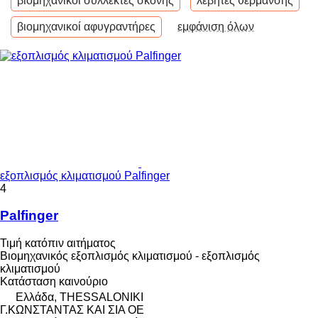
βιομηχανικοί συλλέκτες σκόνης
λέβητες θέρμανσης
βιομηχανικοί αφυγραντήρες
εμφάνιση όλων
εξοπλισμός κλιματισμού Palfinger
4
Palfinger
Τιμή κατόπιν αιτήματος
Βιομηχανικός εξοπλισμός κλιματισμού - εξοπλισμός
κλιματισμού
Κατάσταση
καινούριο
Ελλάδα, THESSALONIKI
Γ.ΚΩΝΣΤΑΝΤΑΣ ΚΑΙ ΣΙΑ ΟΕ