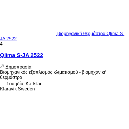
βιομηχανική θερμάστρα Qlima S-
JA 2522
4
Qlima S-JA 2522
Δημοπρασία
Βιομηχανικός εξοπλισμός κλιματισμού - βιομηχανική
θερμάστρα
Σουηδία, Karlstad
Klaravik Sweden