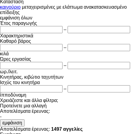
Κατάσταση
καινούριο
μεταχειρισμένες
με ελάττωμα
ανακατασκευασμένο
επίδειξης
εμφάνιση όλων
Έτος παραγωγής
–
Χαρακτηριστικά
Καθαρό βάρος
–
κιλά
Ώρες εργασίας
–
ωρ./λειτ.
Κινητήρας, κιβώτιο ταχυτήτων
Ισχύς του κινητήρα
–
ίπποδύναμη
Χρειάζεστε και άλλα φίλτρα;
Προτείνετε μια αλλαγή
Αποτελέσματα έρευνας:
-
εμφάνιση
Αποτελέσματα έρευνας:
1497 αγγελίες