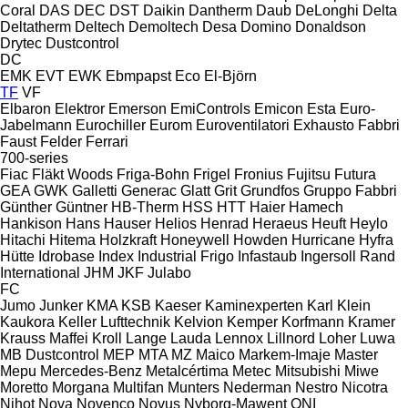
Coral
DAS
DEC
DST
Daikin
Dantherm
Daub
DeLonghi
Delta
Deltatherm
Deltech
Demoltech
Desa
Domino
Donaldson
Drytec
Dustcontrol
DC
EMK
EVT
EWK
Ebmpapst
Eco
El-Björn
TF
VF
Elbaron
Elektror
Emerson
EmiControls
Emicon
Esta
Euro-
Jabelmann
Eurochiller
Eurom
Euroventilatori
Exhausto
Fabbri
Faust
Felder
Ferrari
700-series
Fiac
Fläkt Woods
Friga-Bohn
Frigel
Fronius
Fujitsu
Futura
GEA
GWK
Galletti
Generac
Glatt
Grit
Grundfos
Gruppo Fabbri
Günther
Güntner
HB‑Therm
HSS
HTT
Haier
Hamech
Hankison
Hans
Hauser
Helios
Henrad
Heraeus
Heuft
Heylo
Hitachi
Hitema
Holzkraft
Honeywell
Howden
Hurricane
Hyfra
Hütte
Idrobase
Index
Industrial Frigo
Infastaub
Ingersoll Rand
International
JHM
JKF
Julabo
FC
Jumo
Junker
KMA
KSB
Kaeser
Kaminexperten
Karl Klein
Kaukora
Keller Lufttechnik
Kelvion
Kemper
Korfmann
Kramer
Krauss Maffei
Kroll
Lange
Lauda
Lennox
Lillnord
Loher
Luwa
MB Dustcontrol
MEP
MTA
MZ
Maico
Markem-Imaje
Master
Mepu
Mercedes-Benz
Metalcértima
Metec
Mitsubishi
Miwe
Moretto
Morgana
Multifan
Munters
Nederman
Nestro
Nicotra
Nihot
Nova
Novenco
Novus
Nyborg-Mawent
ONI