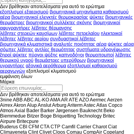
Δεν βρέθηκαν αποτελέσματα για αυτό το ερώτημα
εξοπλισμοί εξαερισμού
βιομηχανικά μηχανήματα καθαρισμού
αέρα
βιομηχανικοί ελεγκτές θερμοκρασίας
ψύκτες
βιομηχανικές
θερμάστρες
βιομηχανικοί συλλέκτες σκόνης
βιομηχανικοί
αφυγραντήρες
λέβητες θέρμανσης
λέβητες στερεών καυσίμων
λέβητες πετρελαίου
ηλεκτρικοί
λέβητες
λέβητες αερίου
συνδυαστικοί λέβητες
βιομηχανικά κλιματιστικά
αναλυτές ποιότητας αέρα
ψύκτες αέρα
σόμπες λέβητες
αντλίες θερμότητας
συστήματα υδρονέφωσης
ξηροί ψύκτες
πύργοι ψύξης
καπνοδόχοι
θερμοπομποί
λέβητες
θερμικού υγρού
θερμάστρες υπερύθρων
βιομηχανικοί
υγραντήρες
αξονικά αερόθερμα
εξοπλισμοί καθαρισμού
αεραγωγών
εξοπλισμοί κλιματισμού
εμφάνιση όλων
Μάρκα
Δεν βρέθηκαν αποτελέσματα για αυτό το ερώτημα
3nine
ABB
ABC
AL-KO
AMA
AR
ATE
AZO
Aermec
Aerzen
Airrex
Akron
Alup
Anslut
Arburg
Ariterm
Astec
Atlas Copco
Atmos
Axial
Bader
Barker Jørgensen
Bauknecht
Beko
Biemmedue
Bitzer
Boge
Briquetting Technology
Britec
Airpure
Britecpure
Buderus
CBI
CFM
CTA
CTP
Camfil
Carrier
Charot
Ciat
Climaveneta
Clint
Clivet
Cloos
Comau
CompAir
Copeland