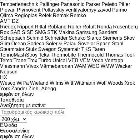
Temperiertechnik
Palfinger
Panasonic
Parker
Peletto
Piller
Piovan
Plymovent
Poltavskiy ventilyatornyy zavod
Purmo
Qlima
Regloplas
Relek
Remak
Remko
AMT
DZ
Riedex
Rippert
Rittal
Robland
Roller
Roluft
Ronda
Rosenberg
Rox
SAB
SISE
SMG
STK Makina
Samsung
Sanders
Scheppach
Schmid
Schneider
Schuko
Siarco
Siemens
Skov
Slim Ocean
Sodeca
Soler & Palau
Sovelor
Space
Stahl
Steamrator
Stulz
Swegon
Systemair
TKS
Taren
TehnoMashStroy
Teka
Thermobile
Thermocold
Thomas
Tool-
Temp
Trane
Trox
Turbo
Unical
VEB
VEM
Veda
Ventapp
Viessmann
Vivox
Värmebaronen
WAM
WEG
WMW
Wacker
Neuson
HX
Wesco
WiPa
Wieland
Wilms
Witt
Wittmann
Wolf
Woods
Xrok
York
Zander
Ziehl-Abegg
εμφάνιση όλων
Τοποθεσία
Αναζήτηση με ακτίνα
Ελλάδα
Θεσσαλονίκη
εμφάνιση όλων