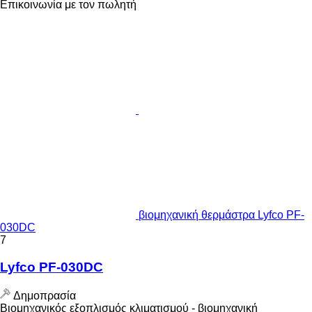
Επικοινωνία με τον πωλητή
βιομηχανική θερμάστρα Lyfco PF-
030DC
7
Lyfco PF-030DC
Δημοπρασία
Βιομηχανικός εξοπλισμός κλιματισμού - βιομηχανική