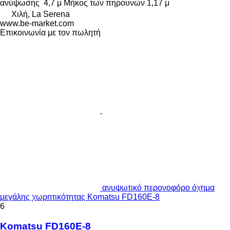
ανύψωσης
4,7 μ
Μήκος των πηρουνών
1,17 μ
Χιλή, La Serena
www.be-market.com
Επικοινωνία με τον πωλητή
ανυψωτικό περονοφόρο όχημα
μεγάλης χωρητικότητας Komatsu FD160E-8
6
Komatsu FD160E-8