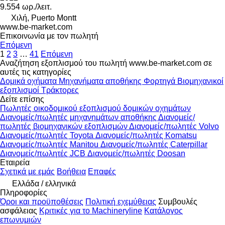
9.554 ωρ./λειτ.
Χιλή, Puerto Montt
www.be-market.com
Επικοινωνία με τον πωλητή
Επόμενη
1
2
3
…
41
Επόμενη
Αναζήτηση εξοπλισμού του πωλητή www.be-market.com σε
αυτές τις κατηγορίες
Δομικά οχήματα
Μηχανήματα αποθήκης
Φορτηγά
Βιομηχανικοί
εξοπλισμοί
Τράκτορες
Δείτε επίσης
Πωλητές οικοδομικού εξοπλισμού δομικών οχημάτων
Διανομείς/πωλητές μηχανημάτων αποθήκης
Διανομείς/
πωλητές βιομηχανικών εξοπλισμών
Διανομείς/πωλητές Volvo
Διανομείς/πωλητές Toyota
Διανομείς/πωλητές Komatsu
Διανομείς/πωλητές Manitou
Διανομείς/πωλητές Caterpillar
Διανομείς/πωλητές JCB
Διανομείς/πωλητές Doosan
Εταιρεία
Σχετικά με εμάς
Βοήθεια
Επαφές
Ελλάδα / ελληνικά
Πληροφορίες
Όροι και προϋποθέσεις
Πολιτική εχεμύθειας
Συμβουλές
ασφάλειας
Κριτικές για το Machineryline
Κατάλογος
επωνυμιών