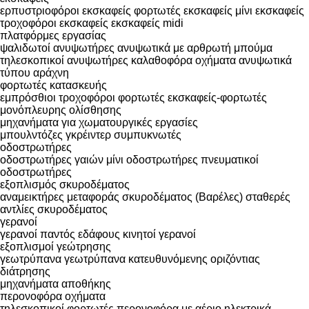
ερπυστριοφόροι εκσκαφείς
φορτωτές εκσκαφείς
μίνι εκσκαφείς
τροχοφόροι εκσκαφείς
εκσκαφείς midi
πλατφόρμες εργασίας
ψαλιδωτοί ανυψωτήρες
ανυψωτικά με αρθρωτή μπούμα
τηλεσκοπικοί ανυψωτήρες
καλαθοφόρα οχήματα
ανυψωτικά
τύπου αράχνη
φορτωτές κατασκευής
εμπρόσθιοι τροχοφόροι φορτωτές
εκσκαφείς-φορτωτές
μονόπλευρης ολίσθησης
μηχανήματα για χωματουργικές εργασίες
μπουλντόζες
γκρέιντερ
συμπυκνωτές
οδοστρωτήρες
οδοστρωτήρες γαιών
μίνι οδοστρωτήρες
πνευματικοί
οδοστρωτήρες
εξοπλισμός σκυροδέματος
αναμεικτήρες μεταφοράς σκυροδέματος (Βαρέλες)
σταθερές
αντλίες σκυροδέματος
γερανοί
γερανοί παντός εδάφους
κινητοί γερανοί
εξοπλισμοί γεώτρησης
γεωτρύπανα
γεωτρύπανα κατευθυνόμενης οριζόντιας
διάτρησης
μηχανήματα αποθήκης
περονοφόρα οχήματα
τηλεσκοπικοί φορτωτές
περονοφόρα με αέριο
ηλεκτρικά