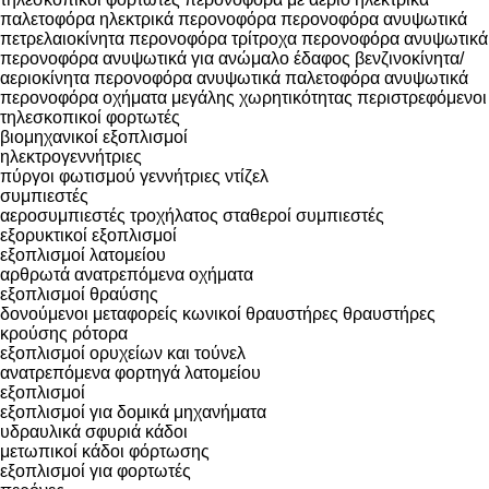
παλετοφόρα
ηλεκτρικά περονοφόρα
περονοφόρα ανυψωτικά
πετρελαιοκίνητα περονοφόρα
τρίτροχα περονοφόρα ανυψωτικά
περονοφόρα ανυψωτικά για ανώμαλο έδαφος
βενζινοκίνητα/
αεριοκίνητα περονοφόρα ανυψωτικά
παλετοφόρα
ανυψωτικά
περονοφόρα οχήματα μεγάλης χωρητικότητας
περιστρεφόμενοι
τηλεσκοπικοί φορτωτές
βιομηχανικοί εξοπλισμοί
ηλεκτρογεννήτριες
πύργοι φωτισμού
γεννήτριες ντίζελ
συμπιεστές
αεροσυμπιεστές τροχήλατος
σταθεροί συμπιεστές
εξορυκτικοί εξοπλισμοί
εξοπλισμοί λατομείου
αρθρωτά ανατρεπόμενα οχήματα
εξοπλισμοί θραύσης
δονούμενοι μεταφορείς
κωνικοί θραυστήρες
θραυστήρες
κρούσης ρότορα
εξοπλισμοί ορυχείων και τούνελ
ανατρεπόμενα φορτηγά λατομείου
εξοπλισμοί
εξοπλισμοί για δομικά μηχανήματα
υδραυλικά σφυριά
κάδοι
μετωπικοί κάδοι φόρτωσης
εξοπλισμοί για φορτωτές