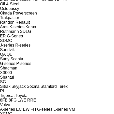
Oil & Steel
Octopussy
Okada
Powerscreen
Trakpactor
Randon
Renault
Ares
K-series
Kerax
Ruthmann
SDLG
ER
G-Series
SDMO
J-series
R-series
Sandvik
QA
QE
Sany
Scania
G-series
P-series
Shacman
X3000
Shantui
SG
Sitrak
Skyjack
Socma
Stamford
Terex
RL
Tigercat
Toyota
8FB
8FG
LWE
RRE
Volvo
A-series
EC
EW
FH
G-series
L-series
VM
XCMG