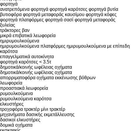
φορτηγά
ανατρεπόμενα φορτηγά
φορτηγά καρότσες
φορτηγά βυτία
βυτιοφόρα φορτηγά μεταφοράς καυσίμου
φορτηγά κόφες
φορτηγά πλατφόρμες
φορτηγά σασί
φορτηγά μεταφοράς
ξυλείας
τράκτορες
βαν
μικρά επιβατικά λεωφορεία
ημιρυμουλκούμενα
ημιρυμουλκούμενα πλατφόρμες
ημιρυμουλκούμενα με επίπεδη
καρότσα
επαγγελματικά αυτοκίνητα
φορτηγά καρότσες < 3.5τ
δημοτικά/κοινής ωφέλειας οχήματα
δημοτικά/κοινής ωφέλειας οχήματα
απορριματοφόρα
οχήματα εκκένωσης βόθρων
λεωφορεία
προαστιακά λεωφορεία
ρυμουλκούμενα
ρυμουλκούμενα καρότσα
ελκυστήρες
τροχοφόρα τρακτέρ
μίνι τρακτέρ
μηχανήματα δασικής εκμετάλλευσης
δασικοί ελκυστήρες
δομικά οχήματα
εκσκαφείς