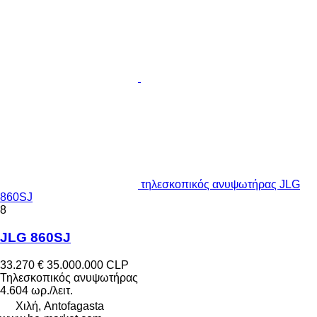
τηλεσκοπικός ανυψωτήρας JLG
860SJ
8
JLG 860SJ
33.270 €
35.000.000 CLP
Τηλεσκοπικός ανυψωτήρας
4.604 ωρ./λειτ.
Χιλή, Antofagasta