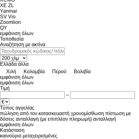
XE
ZL
Yanmar
SV
Vio
Zoomlion
QY
εμφάνιση όλων
Τοποθεσία
Αναζήτηση με ακτίνα
Ελλάδα
άλλα
Χιλή
Κολομβία
Περού
Βολιβία
εμφάνιση όλων
εμφάνιση όλων
Τιμή
–
Τύπος αγγελίας
πώληση
από τον κατασκευαστή
χρονομίσθωση
πίστωση
με
δόσεις
ανταλλαγή (με επιπλέον πληρωμή)
ανταλλαγή
εμφάνιση όλων
Κατάσταση
καινούριο
μεταχειρισμένες