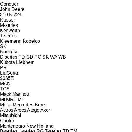
Conquer
John Deere
310 K
724
Kaeser
M-series
Kenworth
T-series
Kleemann
Kobelco
SK
Komatsu
D series
FD
GD
PC
SK
WA
WB
Kubota
Liebherr
PR
LiuGong
9035E
MAN
TGS
Mack
Manitou
MI
MRT
MT
Meka
Mercedes-Benz
Actros
Arocs
Atego
Axor
Mitsubishi
Canter
Montenegro
New Holland
B-series
L-series
RG
T-series
TD
TM