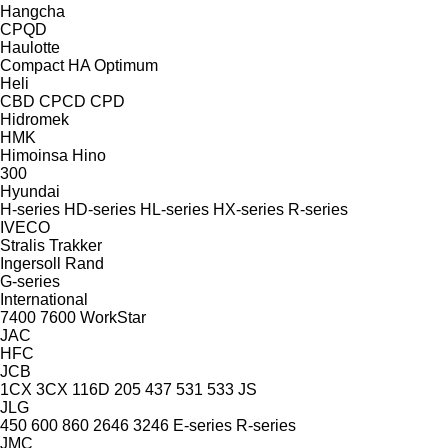
Hangcha
CPQD
Haulotte
Compact
HA
Optimum
Heli
CBD
CPCD
CPD
Hidromek
HMK
Himoinsa
Hino
300
Hyundai
H-series
HD-series
HL-series
HX-series
R-series
IVECO
Stralis
Trakker
Ingersoll Rand
G-series
International
7400
7600
WorkStar
JAC
HFC
JCB
1CX
3CX
116D
205
437
531
533
JS
JLG
450
600
860
2646
3246
E-series
R-series
JMC