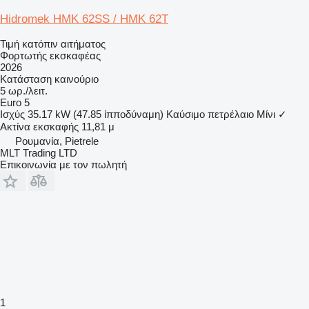
Hidromek HMK 62SS / HMK 62T
Τιμή κατόπιν αιτήματος
Φορτωτής εκσκαφέας
2026
Κατάσταση
καινούριο
5 ωρ./λειτ.
Euro 5
Ισχύς
35.17 kW (47.85 ίπποδύναμη)
Καύσιμο
πετρέλαιο
Μίνι
✓
Ακτίνα εκσκαφής
11,81 μ
Ρουμανία, Pietrele
MLT Trading LTD
Επικοινωνία με τον πωλητή
1