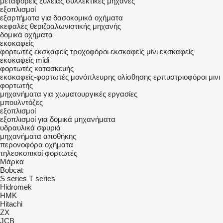
μεταφορείς ξυλείας
συλλεκτικές μηχανές
εξοπλισμοί
εξαρτήματα για δασοκομικά οχήματα
κεφαλές θεριζοαλωνιστικής μηχανής
δομικά οχήματα
εκσκαφείς
φορτωτές εκσκαφείς
τροχοφόροι εκσκαφείς
μίνι εκσκαφείς
εκσκαφείς midi
φορτωτές κατασκευής
εκσκαφείς-φορτωτές μονόπλευρης ολίσθησης
ερπυστριοφόροι μινι
φορτωτής
μηχανήματα για χωματουργικές εργασίες
μπουλντόζες
εξοπλισμοί
εξοπλισμοί για δομικά μηχανήματα
υδραυλικά σφυριά
μηχανήματα αποθήκης
περονοφόρα οχήματα
τηλεσκοπικοί φορτωτές
Μάρκα
Bobcat
S series
T series
Hidromek
HMK
Hitachi
ZX
JCB