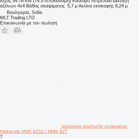
Ισχύς
54.76 kW (74.5 ίπποδύναμη)
Καύσιμο
πετρέλαιο
Διάταξη
αξόνων
4x4
Βάθος σκαψίματος
5,7 μ
Ακτίνα εκσκαφής
8,24 μ
Βουλγαρία, Sofia
MLT Trading LTD
Επικοινωνία με τον πωλητή
καινούριο φορτωτής εκσκαφέας
Hidromek HMK 62SS / HMK 62T
7