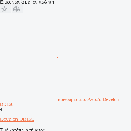
Επικοινωνία με τον πωλητή
καινούρια μπουλντόζα Develon
DD130
4
Develon DD130
Τιμή κατόπιν αιτήματος