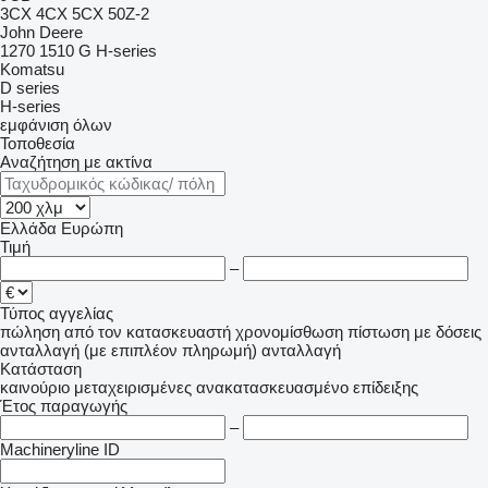
3CX
4CX
5CX
50Z-2
John Deere
1270
1510 G
H-series
Komatsu
D series
H-series
εμφάνιση όλων
Τοποθεσία
Αναζήτηση με ακτίνα
Ελλάδα
Ευρώπη
Τιμή
–
Τύπος αγγελίας
πώληση
από τον κατασκευαστή
χρονομίσθωση
πίστωση
με δόσεις
ανταλλαγή (με επιπλέον πληρωμή)
ανταλλαγή
Κατάσταση
καινούριο
μεταχειρισμένες
ανακατασκευασμένο
επίδειξης
Έτος παραγωγής
–
Machineryline ID