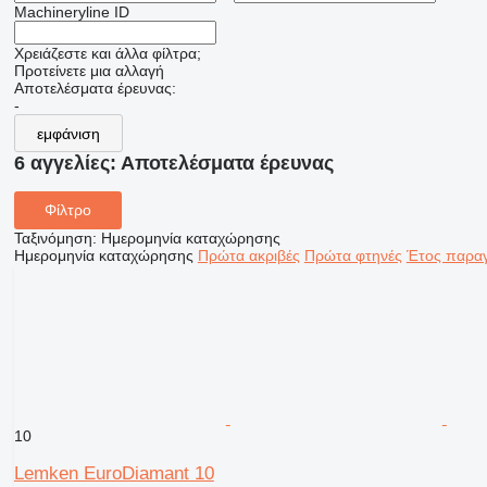
Machineryline ID
Χρειάζεστε και άλλα φίλτρα;
Προτείνετε μια αλλαγή
Αποτελέσματα έρευνας:
-
εμφάνιση
6 αγγελίες:
Αποτελέσματα έρευνας
Φίλτρο
Ταξινόμηση
:
Ημερομηνία καταχώρησης
Ημερομηνία καταχώρησης
Πρώτα ακριβές
Πρώτα φτηνές
Έτος παραγ
10
Lemken EuroDiamant 10