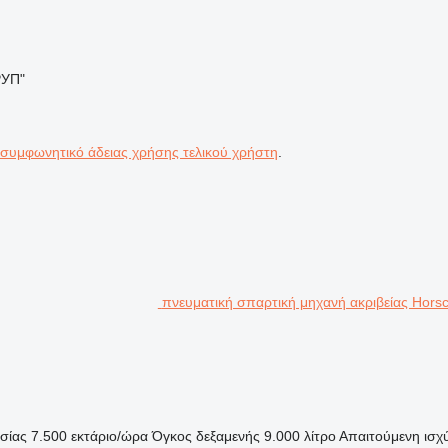
РУП"
 συμφωνητικό άδειας χρήσης τελικού χρήστη
.
πνευματική σπαρτική μηχανή ακριβείας Hor
σίας
7.500 εκτάριο/ώρα
Όγκος δεξαμενής
9.000 λίτρο
Απαιτούμενη ισχ