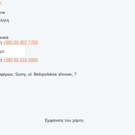
ής
ine
ωλητή
νικά
ση
+380 50 407 7755
με
ση
+380 66 410 2885
ιφέρεια, Sumy, ul. Belopolskoe shosse, 7
Εμφάνιση του χάρτη