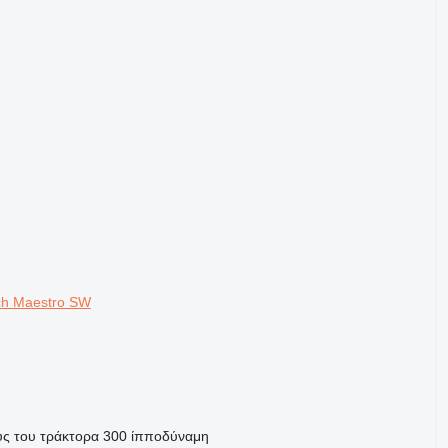
sch Maestro SW
ύς του τράκτορα
300 ίπποδύναμη