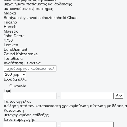
μηχανήματα ποτίσματος και άρδευσης
αυτοκινούμενοι ψεκαστήρες
Μάρκα
Berdyanskiy zavod selhoztekhhniki
Claas
Tucano
Horsch
Maestro
John Deere
4730
Lemken
EuroDiamant
Zavod Kobzarenka
Τοποθεσία
Αναζήτηση με ακτίνα
Ελλάδα
άλλα
Ουκρανία
Τιμή
–
Τύπος αγγελίας
πώληση
από τον κατασκευαστή
χρονομίσθωση
πίστωση
με δόσεις
α
Κατάσταση
μεταχειρισμένες
επίδειξης
Έτος παραγωγής
–