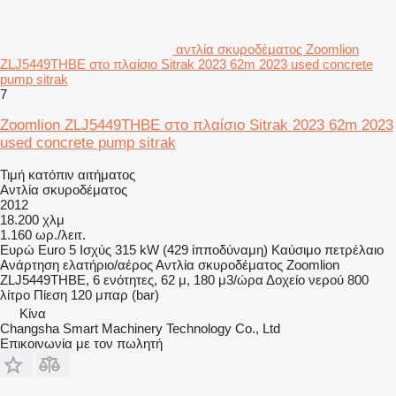
αντλία σκυροδέματος Zoomlion
ZLJ5449THBE στο πλαίσιο Sitrak 2023 62m 2023 used concrete
pump sitrak
7
Zoomlion ZLJ5449THBE στο πλαίσιο Sitrak 2023 62m 2023
used concrete pump sitrak
Τιμή κατόπιν αιτήματος
Αντλία σκυροδέματος
2012
18.200 χλμ
1.160 ωρ./λειτ.
Ευρώ
Euro 5
Ισχύς
315 kW (429 ίπποδύναμη)
Καύσιμο
πετρέλαιο
Ανάρτηση
ελατήριο/αέρος
Αντλία σκυροδέματος
Zoomlion
ZLJ5449THBE, 6 ενότητες, 62 μ, 180 μ3/ώρα
Δοχείο νερού
800
λίτρο
Πίεση
120 μπαρ (bar)
Κίνα
Changsha Smart Machinery Technology Co., Ltd
Επικοινωνία με τον πωλητή