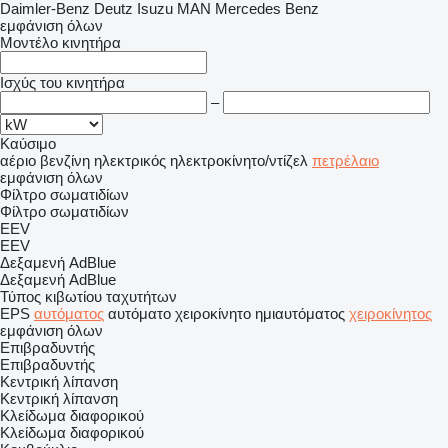
Daimler-Benz
Deutz
Isuzu
MAN
Mercedes Benz
εμφάνιση όλων
Μοντέλο κινητήρα
Ισχύς του κινητήρα
–
Καύσιμο
αέριο
βενζίνη
ηλεκτρικός
ηλεκτροκίνητο/ντίζελ
πετρέλαιο
εμφάνιση όλων
Φίλτρο σωματιδίων
Φίλτρο σωματιδίων
EEV
EEV
Δεξαμενή AdBlue
Δεξαμενή AdBlue
Τύπος κιβωτίου ταχυτήτων
EPS
αυτόματος
αυτόματο χειροκίνητο
ημιαυτόματος
χειροκίνητος
εμφάνιση όλων
Επιβραδυντής
Επιβραδυντής
Κεντρική λίπανση
Κεντρική λίπανση
Κλείδωμα διαφορικού
Κλείδωμα διαφορικού