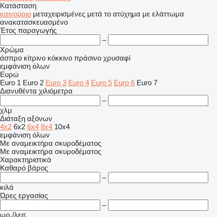
Κατάσταση
καινούριο
μεταχειρισμένες
μετά το ατύχημα
με ελάττωμα
ανακατασκευασμένο
Έτος παραγωγής
–
Χρώμα
άσπρο
κίτρινο
κόκκινο
πράσινο
χρυσαφί
εμφάνιση όλων
Ευρώ
Euro 1
Euro 2
Euro 3
Euro 4
Euro 5
Euro 6
Euro 7
Διανυθέντα χιλιόμετρα
–
χλμ
Διάταξη αξόνων
4x2
6x2
6x4
8x4
10x4
εμφάνιση όλων
Με αναμεικτήρα σκυροδέματος
Με αναμεικτήρα σκυροδέματος
Χαρακτηριστικά
Καθαρό βάρος
–
κιλά
Ώρες εργασίας
–
ωρ./λειτ.