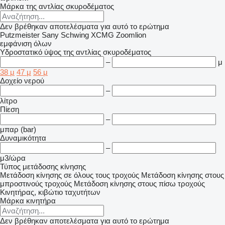
Μάρκα της αντλίας σκυροδέματος
Δεν βρέθηκαν αποτελέσματα για αυτό το ερώτημα
Putzmeister
Sany
Schwing
XCMG
Zoomlion
εμφάνιση όλων
Υδροστατικό ύψος της αντλίας σκυροδέματος
–
μ
38 μ
47 μ
56 μ
Δοχείο νερού
–
λίτρο
Πίεση
–
μπαρ (bar)
Δυναμικότητα
–
μ3/ώρα
Τύπος μετάδοσης κίνησης
Μετάδοση κίνησης σε όλους τους τροχούς
Μετάδοση κίνησης στους
μπροστινούς τροχούς
Μετάδοση κίνησης στους πίσω τροχούς
Κινητήρας, κιβώτιο ταχυτήτων
Μάρκα κινητήρα
Δεν βρέθηκαν αποτελέσματα για αυτό το ερώτημα