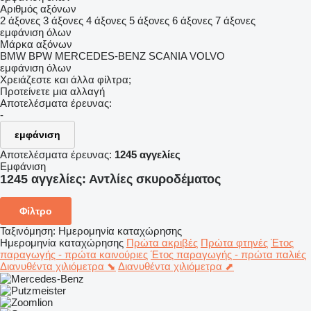
Αριθμός αξόνων
2 άξονες
3 άξονες
4 άξονες
5 άξονες
6 άξονες
7 άξονες
εμφάνιση όλων
Μάρκα αξόνων
BMW
BPW
MERCEDES-BENZ
SCANIA
VOLVO
εμφάνιση όλων
Χρειάζεστε και άλλα φίλτρα;
Προτείνετε μια αλλαγή
Αποτελέσματα έρευνας:
-
εμφάνιση
Αποτελέσματα έρευνας:
1245 αγγελίες
Εμφάνιση
1245 αγγελίες:
Αντλίες σκυροδέματος
Φίλτρο
Ταξινόμηση
:
Ημερομηνία καταχώρησης
Ημερομηνία καταχώρησης
Πρώτα ακριβές
Πρώτα φτηνές
Έτος
παραγωγής - πρώτα καινούριες
Έτος παραγωγής - πρώτα παλιές
Διανυθέντα χιλιόμετρα ⬊
Διανυθέντα χιλιόμετρα ⬈