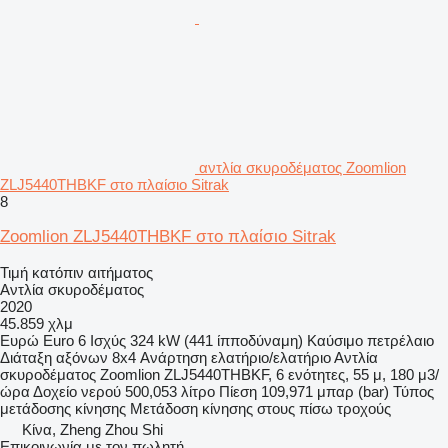
αντλία σκυροδέματος Zoomlion
ZLJ5440THBKF στο πλαίσιο Sitrak
8
Zoomlion ZLJ5440THBKF στο πλαίσιο Sitrak
Τιμή κατόπιν αιτήματος
Αντλία σκυροδέματος
2020
45.859 χλμ
Ευρώ
Euro 6
Ισχύς
324 kW (441 ίπποδύναμη)
Καύσιμο
πετρέλαιο
Διάταξη αξόνων
8x4
Ανάρτηση
ελατήριο/ελατήριο
Αντλία
σκυροδέματος
Zoomlion ZLJ5440THBKF, 6 ενότητες, 55 μ, 180 μ3/
ώρα
Δοχείο νερού
500,053 λίτρο
Πίεση
109,971 μπαρ (bar)
Τύπος
μετάδοσης κίνησης
Μετάδοση κίνησης στους πίσω τροχούς
Κίνα, Zheng Zhou Shi
Επικοινωνία με τον πωλητή