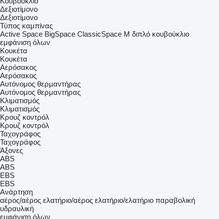
Κουβούκλιο
Δεξιοτίμονο
Δεξιοτίμονο
Τύπος καμπίνας
Active Space
BigSpace
ClassicSpace
M
διπλό κουβούκλιο
εμφάνιση όλων
Κουκέτα
Κουκέτα
Αερόσακος
Αερόσακος
Αυτόνομος θερμαντήρας
Αυτόνομος θερμαντήρας
Κλιματισμός
Κλιματισμός
Κρουζ κοντρόλ
Κρουζ κοντρόλ
Ταχογράφος
Ταχογράφος
Άξονες
ABS
ABS
EBS
EBS
Ανάρτηση
αέρος/αέρος
ελατήριο/αέρος
ελατήριο/ελατήριο
παραβολική
υδραυλική
εμφάνιση όλων