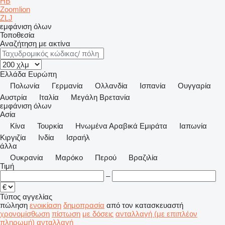
HB
Zoomlion
ZLJ
εμφάνιση όλων
Τοποθεσία
Αναζήτηση με ακτίνα
Ελλάδα
Ευρώπη
Πολωνία
Γερμανία
Ολλανδία
Ισπανία
Ουγγαρία
Αυστρία
Ιταλία
Μεγάλη Βρετανία
εμφάνιση όλων
Ασία
Κίνα
Τουρκία
Hνωμένα Αραβικά Εμιράτα
Ιαπωνία
Κιργιζία
Ινδία
Ισραήλ
άλλα
Ουκρανία
Μαρόκο
Περού
Βραζιλία
Τιμή
–
Τύπος αγγελίας
πώληση
ενοικίαση
δημοπρασία
από τον κατασκευαστή
χρονομίσθωση
πίστωση
με δόσεις
ανταλλαγή (με επιπλέον
πληρωμή)
ανταλλαγή