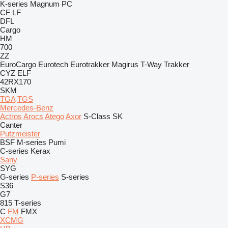
K-series
Magnum
PC
CF
LF
DFL
Cargo
HM
700
ZZ
EuroCargo
Eurotech
Eurotrakker
Magirus
T-Way
Trakker
CYZ
ELF
42RX170
SKM
TGA
TGS
Mercedes-Benz
Actros
Arocs
Atego
Axor
S-Class
SK
Canter
Putzmeister
BSF
M-series
Pumi
C-series
Kerax
Sany
SYG
G-series
P-series
S-series
S36
G7
815
T-series
C
FM
FMX
XCMG