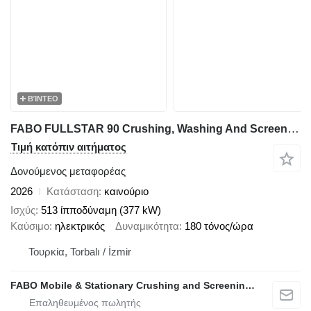
ΒΊΝΤΕΟ
FABO FULLSTAR 90 Crushing, Washing And Screening Plant
Τιμή κατόπιν αιτήματος
Δονούμενος μεταφορέας
2026
Κατάσταση
καινούριο
Ισχύς
513 ίπποδύναμη (377 kW)
Καύσιμο
ηλεκτρικός
Δυναμικότητα
180 τόνος/ώρα
Τουρκία, Torbalı / İzmir
FABO Mobile & Stationary Crushing and Screening Plants | Concrete Batching Plants Manufacturer