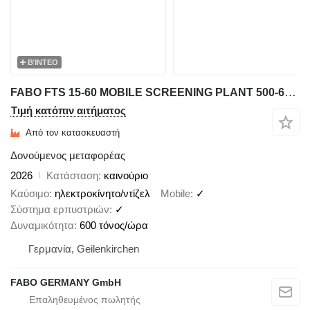
ΒΊΝΤΕΟ
FABO FTS 15-60 MOBILE SCREENING PLANT 500-600 TPH
Τιμή κατόπιν αιτήματος
Από τον κατασκευαστή
Δονούμενος μεταφορέας
2026
Κατάσταση
καινούριο
Καύσιμο
ηλεκτροκίνητο/ντίζελ
Mobile
✓
Σύστημα ερπυστριών
✓
Δυναμικότητα
600 τόνος/ώρα
Γερμανία, Geilenkirchen
FABO GERMANY GmbH