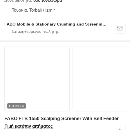
Δυναμικότητα
600 τόνος/ώρα
Τουρκία, Torbalı / İzmir
FABO Mobile & Stationary Crushing and Screening Plants | Concrete Batching Plants Manufacturer
ΒΊΝΤΕΟ
FABO FTB 1550 Scalping Screener With Belt Feeder
Τιμή κατόπιν αιτήματος