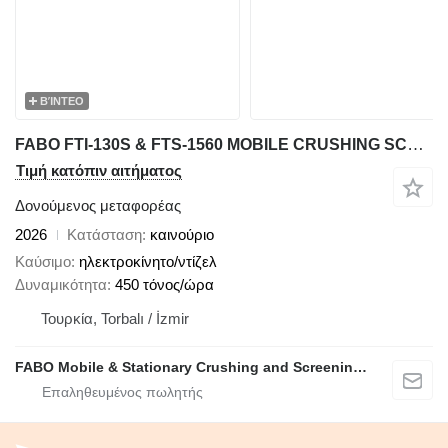
ΒΊΝΤΕΟ
FABO FTI-130S & FTS-1560 MOBILE CRUSHING SCREENING PLANT
Τιμή κατόπιν αιτήματος
Δονούμενος μεταφορέας
2026
Κατάσταση
καινούριο
Καύσιμο
ηλεκτροκίνητο/ντίζελ
Δυναμικότητα
450 τόνος/ώρα
Τουρκία, Torbalı / İzmir
FABO Mobile & Stationary Crushing and Screening Plants | Concrete Batching Plants Manufacturer