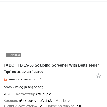
ΒΊΝΤΕΟ
FABO FTB 15-50 Scalping Screener With Belt Feeder
Τιμή κατόπιν αιτήματος
Από τον κατασκευαστή
Δονούμενος μεταφορέας
2026
Κατάσταση
καινούριο
Καύσιμο
ηλεκτροκίνητο/ντίζελ
Mobile
✓
Σύστημα ερπυστριών
✓
Όγκος δεξαμενής
7 μ³