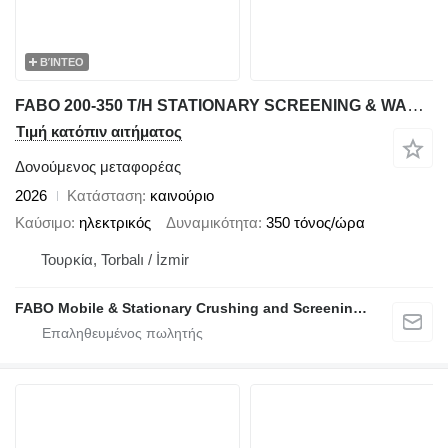
ΒΊΝΤΕΟ
FABO 200-350 T/H STATIONARY SCREENING & WASHING PLANT
Τιμή κατόπιν αιτήματος
Δονούμενος μεταφορέας
2026
Κατάσταση
καινούριο
Καύσιμο
ηλεκτρικός
Δυναμικότητα
350 τόνος/ώρα
Τουρκία, Torbalı / İzmir
FABO Mobile & Stationary Crushing and Screening Plants | Concrete Batching Plants Manufacturer