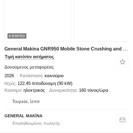
ΒΊΝΤΕΟ
General Makina GNR950 Mobile Stone Crushing and Screening Plant
Τιμή κατόπιν αιτήματος
Δονούμενος μεταφορέας
2026
Κατάσταση
καινούριο
Ισχύς
122.45 ίπποδύναμη (90 kW)
Καύσιμο
ηλεκτρικός
Δυναμικότητα
160 τόνος/ώρα
Τουρκία, İzmir
GENERAL MAKİNA