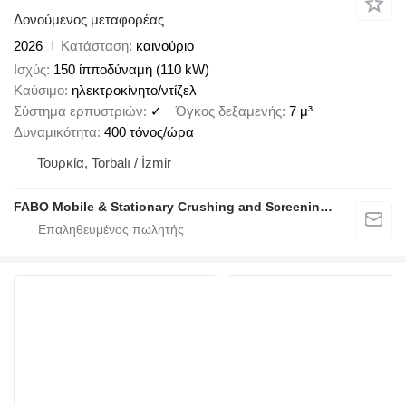
Δονούμενος μεταφορέας
2026
Κατάσταση
καινούριο
Ισχύς
150 ίπποδύναμη (110 kW)
Καύσιμο
ηλεκτροκίνητο/ντίζελ
Σύστημα ερπυστριών
✓
Όγκος δεξαμενής
7 μ³
Δυναμικότητα
400 τόνος/ώρα
Τουρκία, Torbalı / İzmir
FABO Mobile & Stationary Crushing and Screening Plants | Concrete Batching Plants Manufacturer