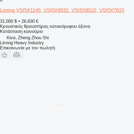
Liming VSI5X1145, VSI5X9532, VSI5X8522, VSI5X7615
31.000 $
≈ 26.830 €
Κρουστικός θραυστήρας κατακόρυφου άξονα
Κατάσταση
καινούριο
Κίνα, Zheng Zhou Shi
Liming Heavy Industry
Επικοινωνία με τον πωλητή