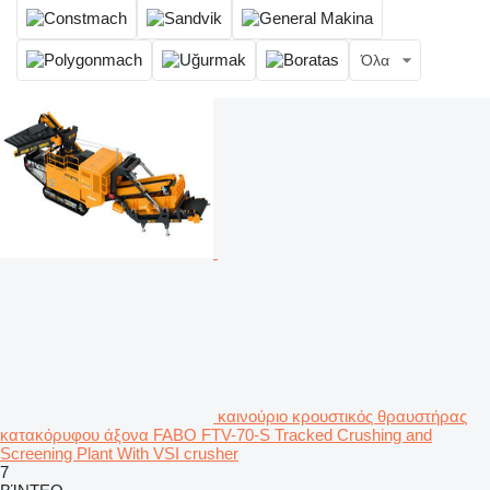
Όλα
καινούριο κρουστικός θραυστήρας
κατακόρυφου άξονα FABO FTV-70-S Tracked Crushing and
Screening Plant With VSI crusher
7