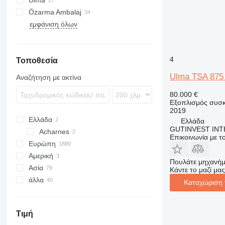
Ulma
FCA
T-10
Özarma Ambalaj
εμφάνιση όλων
4
Τοποθεσία
Ulma TSA 875
Αναζήτηση με ακτίνα
80.000 €
Εξοπλισμός συσκ
2019
Ελλάδα
Ελλάδα
GUTINVEST INT
Acharnes
Επικοινωνία με 
Ευρώπη
Αμερική
Γερμανία
Πουλάτε μηχανήμ
Ασία
Ολλανδία
Μεξικό
Κάντε το μαζί μας
άλλα
Ισπανία
ΗΠΑ
Τουρκία
Καταχώριση 
Πολωνία
Ουζμπεκιστάν
Μολδαβία
Μεγάλη Βρετανία
Ουκρανία
Τιμή
Γαλλία
Χιλή