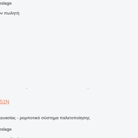
nslage
τον πωλητή
AS1N
ευασίας - ρομποτικό σύστημα παλετοποίησης
nslage