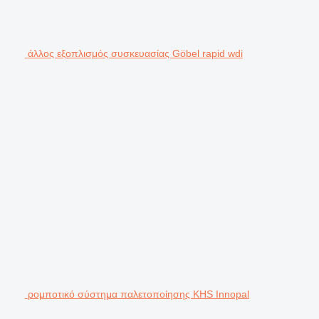
άλλος εξοπλισμός συσκευασίας Göbel rapid wdi
ρομποτικό σύστημα παλετοποίησης KHS Innopal