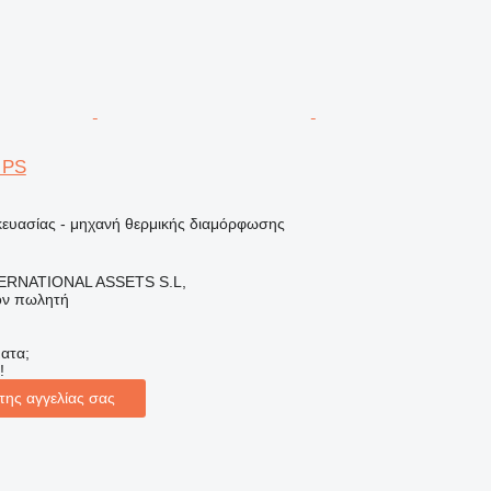
 PS
ευασίας - μηχανή θερμικής διαμόρφωσης
ERNATIONAL ASSETS S.L,
τον πωλητή
ατα;
!
της αγγελίας σας