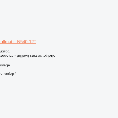
Rollmatic N540-12T
ήματος
ευασίας - μηχανή ετικετοποίησης
nslage
τον πωλητή