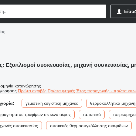
Είσο
ίας
ες:
Εξοπλισμοί συσκευασίας, μηχανή συσκευασίας, μ
ομηνία καταχώρησης
αχώρησης
Πρώτα ακριβές
Πρώτα φτηνές
Έτος παραγωγής - πρώτα καιν
ηγορία:
γεμιστική ζυγιστική μηχανές
θερμοκολλητικά μηχανή
φραγίσματος τροφίμων σε κενό αέρος
ταπωτικά
τσερκομηχα
μηχανές συσκευασίας
συσκευές θερμοσυγκόλλησης σκαφιδίων