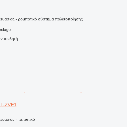
ευασίας - ρομποτικό σύστημα παλετοποίησης
nslage
τον πωλητή
ML-ZVE1
ευασίας - ταπωτικό