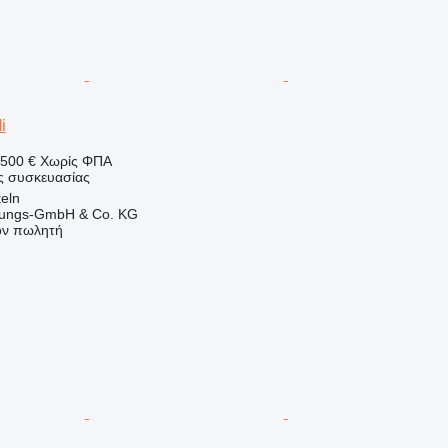
i
500 €
Χωρίς ΦΠΑ
ς συσκευασίας
teln
rtungs-GmbH & Co. KG
τον πωλητή