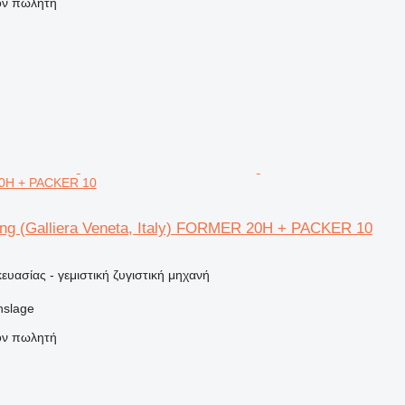
τον πωλητή
20H + PACKER 10
ing (Galliera Veneta, Italy) FORMER 20H + PACKER 10
υασίας - γεμιστική ζυγιστική μηχανή
nslage
τον πωλητή