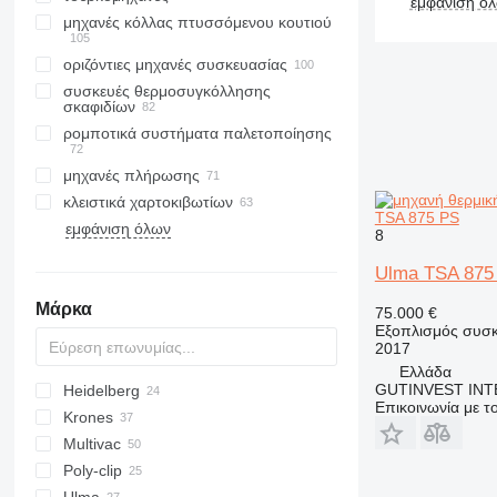
εμφάνιση ό
μηχανές κόλλας πτυσσόμενου κουτιού
οριζόντιες μηχανές συσκευασίας
συσκευές θερμοσυγκόλλησης
σκαφιδίων
ρομποτικά συστήματα παλετοποίησης
μηχανές πλήρωσης
κλειστικά χαρτοκιβωτίων
TSA 875 PS
εμφάνιση όλων
μηχανήματα σήμανσης με λέιζερ
8
ετικετέζες χειρός
Ulma TSA 875
εκτυπωτές συνεχούς ψεκασμού
μελάνης
Μάρκα
75.000 €
Εξοπλισμός συσκ
2017
Ελλάδα
GUTINVEST INT
Heidelberg
EM
VF
Επικοινωνία με 
Krones
Stahlfolder
AC
HKN
Multivac
AFC
K-series
Poly-clip
BQ
T-series