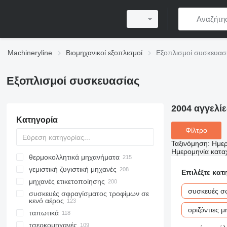
Machineryline
Βιομηχανικοί εξοπλισμοί
Εξοπλισμοί συσκευασ
Εξοπλισμοί συσκευασίας
2004 αγγελί
Κατηγορία
Φίλτρο
Ταξινόμηση
:
Ημερ
Ημερομηνία κατ
θερμοκολλητικά μηχανήματα
γεμιστική ζυγιστική μηχανές
Επιλέξτε κατ
μηχανές ετικετοποίησης
συσκευές σ
συσκευές σφραγίσματος τροφίμων σε
κενό αέρος
οριζόντιες 
ταπωτικά
τσερκομηχανές