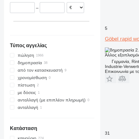
Ιταλία
Δημοκρατία της Νότιας Αφρικής
–
Ρουμανία
Κολομβία
εμφάνιση όλων
5
Göbel rapid wd
Τύπος αγγελίας
2.
Άλλος εξοπλισμό
πώληση
Γερμανία, Rin
δημοπρασία
Industrie-Verwe
από τον κατασκευαστή
Επικοινωνία με 
χρονομίσθωση
πίστωση
με δόσεις
ανταλλαγή (με επιπλέον πληρωμή)
ανταλλαγή
Κατάσταση
31
καινούριο