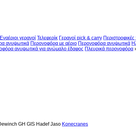
Εναέριοι γερανοί
Τελεφερίκ
Γερανοί pick & carry
Περιστροφικές
ρα ανυψωτικά
Περονοφόρα με αέριο
Περονοφόρα ανυψωτικά
Η
οφόρα ανυψωτικά για ανώμαλο έδαφος
Πλευρικά περονοφόρα
Dewinch
GH
GIS
Hadef
Jaso
Konecranes