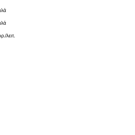
ιλά
ιλά
ρ./λειτ.