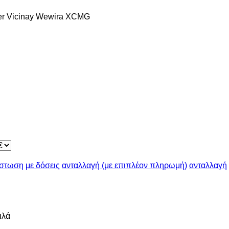
er
Vicinay
Wewira
XCMG
ίστωση
με δόσεις
ανταλλαγή (με επιπλέον πληρωμή)
ανταλλαγή
ιλά