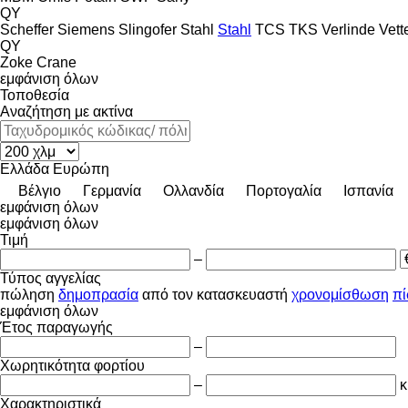
QY
Scheffer
Siemens
Slingofer
Stahl
Stahl
TCS
TKS
Verlinde
Vett
QY
Zoke Crane
εμφάνιση όλων
Τοποθεσία
Αναζήτηση με ακτίνα
Ελλάδα
Ευρώπη
Βέλγιο
Γερμανία
Ολλανδία
Πορτογαλία
Ισπανία
εμφάνιση όλων
εμφάνιση όλων
Τιμή
–
Τύπος αγγελίας
πώληση
δημοπρασία
από τον κατασκευαστή
χρονομίσθωση
π
εμφάνιση όλων
Έτος παραγωγής
–
Χωρητικότητα φορτίου
–
κ
Χαρακτηριστικά