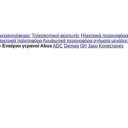
 γερανογέφυρες
Τηλεσκοπικοί φορτωτές
Ηλεκτρικά περονοφόρα
λεκτρικά παλετοφόρα
Ανυψωτικά περονοφόρα οχήματα μεγάλης
»
Εναέριοι γερανοί Abus
ADC
Demag
GH
Jaso
Konecranes