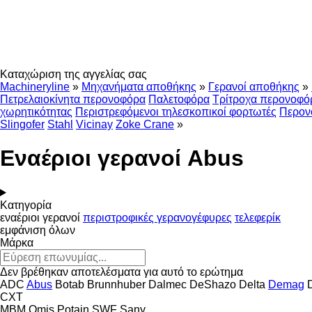
Καταχώριση της αγγελίας σας
Machineryline
»
Μηχανήματα αποθήκης
»
Γερανοί αποθήκης
»
Πετρελαιοκίνητα περονοφόρα
Παλετοφόρα
Τρίτροχα περονοφό
χωρητικότητας
Περιστρεφόμενοι τηλεσκοπικοί φορτωτές
Περον
Slingofer
Stahl
Vicinay
Zoke Crane
»
Εναέριοι γερανοί Abus
Κατηγορία
εναέριοι γερανοί
περιστροφικές γερανογέφυρες
τελεφερίκ
εμφάνιση όλων
Μάρκα
Δεν βρέθηκαν αποτελέσματα για αυτό το ερώτημα
ADC
Abus
Botab
Brunnhuber
Dalmec
DeShazo
Delta
Demag
CXT
MBM
Omis
Potain
SWF
Sany