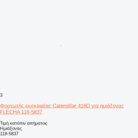
3
Φορτωτής εκσκαφέας Caterpillar 416D για ημιάξονας
FLECHA 118-5837
Τιμή κατόπιν αιτήματος
Ημιάξονας
118-5837