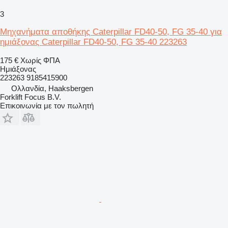
3
Μηχανήματα αποθήκης Caterpillar FD40-50, FG 35-40 για
ημιάξονας Caterpillar FD40-50, FG 35-40 223263
175 €
Χωρίς ΦΠΑ
Ημιάξονας
223263 9185415900
Ολλανδία, Haaksbergen
Forklift Focus B.V.
Επικοινωνία με τον πωλητή