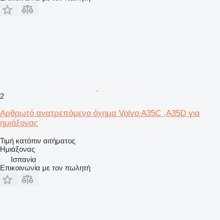
2
Αρθρωτό ανατρεπόμενο όχημα Volvo A35C ,A35D για
ημιάξονας
Τιμή κατόπιν αιτήματος
Ημιάξονας
Ισπανία
Επικοινωνία με τον πωλητή