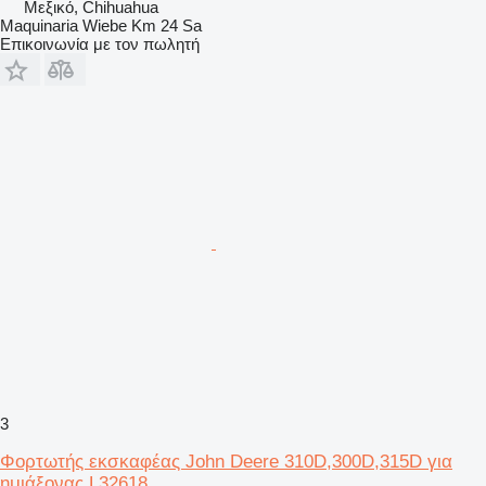
Μεξικό, Chihuahua
Maquinaria Wiebe Km 24 Sa
Επικοινωνία με τον πωλητή
3
Φορτωτής εκσκαφέας John Deere 310D,300D,315D για
ημιάξονας L32618