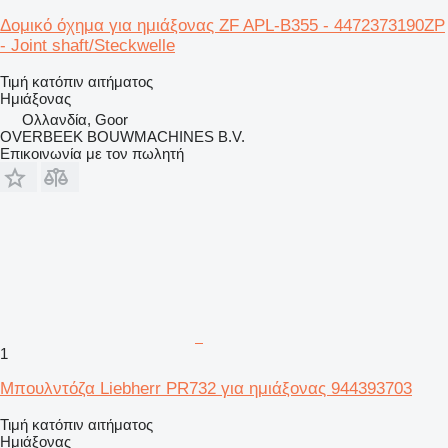
Δομικό όχημα για ημιάξονας ZF APL-B355 - 4472373190ZP
- Joint shaft/Steckwelle
Τιμή κατόπιν αιτήματος
Ημιάξονας
Ολλανδία, Goor
OVERBEEK BOUWMACHINES B.V.
Επικοινωνία με τον πωλητή
1
Μπουλντόζα Liebherr PR732 για ημιάξονας 944393703
Τιμή κατόπιν αιτήματος
Ημιάξονας