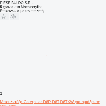
PIESE BULDO S.R.L.
5
χρόνια στο Machineryline
Επικοινωνία με τον πωλητή
3
Μπουλντόζα Caterpillar D6R,D6T,D6TXW για ημιάξονας