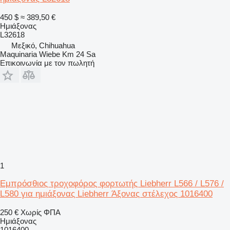
450 $
≈ 389,50 €
Ημιάξονας
L32618
Μεξικό, Chihuahua
Maquinaria Wiebe Km 24 Sa
Επικοινωνία με τον πωλητή
1
Εμπρόσθιος τροχοφόρος φορτωτής Liebherr L566 / L576 /
L580 για ημιάξονας Liebherr Άξονας στέλεχος 1016400
250 €
Χωρίς ΦΠΑ
Ημιάξονας
1016400