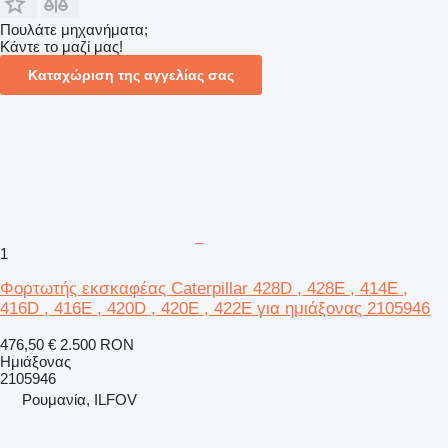
Πουλάτε μηχανήματα;
Κάντε το μαζί μας!
Καταχώριση της αγγελίας σας
1
Φορτωτής εκσκαφέας Caterpillar 428D , 428E , 414E ,
416D , 416E , 420D , 420E , 422E για ημιάξονας 2105946
476,50 €
2.500 RON
Ημιάξονας
2105946
Ρουμανία, ILFOV