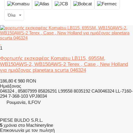
Όλα
1
Φορτωτής εκσκαφέας Komatsu LB115, 695SM,
WB150AWS-2, WB150AWS-2 Terex , Case , New Holland
για ημιάξονας planetara scurta 046324
186,80 €
980 RON
Ημιάξονας
046324 , 85807999 85826291 L99558 8035192 CA0046324 LL-7160-
294 7-368-103 VPJ8034
Ρουμανία, ILFOV
PIESE BULDO S.R.L.
5
χρόνια στο Machineryline
Επικοινωνία με τον πωλητή