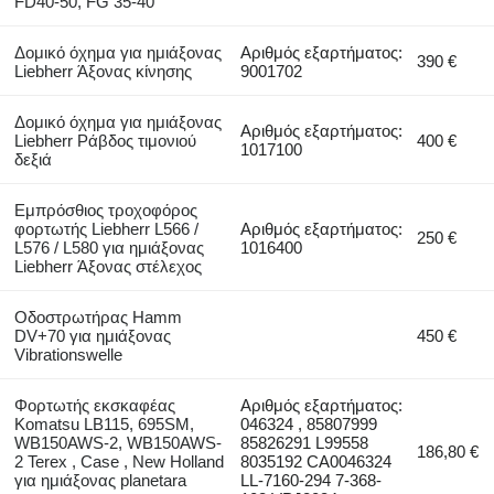
FD40-50, FG 35-40
Δομικό όχημα για ημιάξονας
Αριθμός εξαρτήματος:
390 €
Liebherr Άξονας κίνησης
9001702
Δομικό όχημα για ημιάξονας
Αριθμός εξαρτήματος:
Liebherr Ράβδος τιμονιού
400 €
1017100
δεξιά
Εμπρόσθιος τροχοφόρος
φορτωτής Liebherr L566 /
Αριθμός εξαρτήματος:
250 €
L576 / L580 για ημιάξονας
1016400
Liebherr Άξονας στέλεχος
Οδοστρωτήρας Hamm
DV+70 για ημιάξονας
450 €
Vibrationswelle
Φορτωτής εκσκαφέας
Αριθμός εξαρτήματος:
Komatsu LB115, 695SM,
046324 , 85807999
WB150AWS-2, WB150AWS-
85826291 L99558
186,80 €
2 Terex , Case , New Holland
8035192 CA0046324
για ημιάξονας planetara
LL-7160-294 7-368-