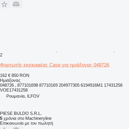
2
Φορτωτής εκσκαφέας Case για ημιάξονας 048726
162 €
850 RON
Ημιάξονας
048726 , 877101698 87710169 204977305 6194916M1 17431258
VOE17431258
Ρουμανία, ILFOV
PIESE BULDO S.R.L.
5
χρόνια στο Machineryline
Επικοινωνία με τον πωλητή